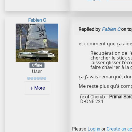
Fabien C
Replied by
Fabien C
on to
et comment que ça aide t
Récupération de l'
chercher le stick 
laisser glisser l'é
Offline
faire chavirer à la
User
ça j'avais remarqué, don
Me reste plus qu'à comp
More
(exit Cherub -
Primal Sc
D-ONE 221
Please
Log in
or
Create an a