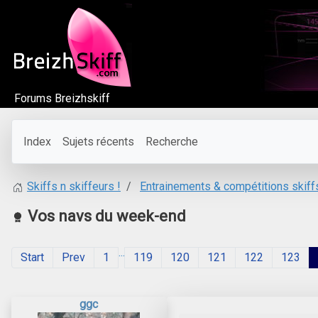
Forums Breizhskiff
Index
Sujets récents
Recherche
Entrainements & compétitions skiff
Skiffs n skiffeurs !
Vos navs du week-end
...
Start
Prev
1
119
120
121
122
123
ggc