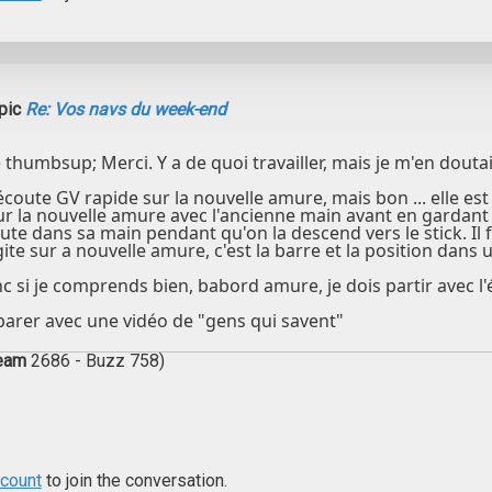
pic
Re: Vos navs du week-end
humbsup; Merci. Y a de quoi travailler, mais je m'en doutai
écoute GV rapide sur la nouvelle amure, mais bon ... elle es
sur la nouvelle amure avec l'ancienne main avant en gardant 
coute dans sa main pendant qu'on la descend vers le stick. Il 
 gite sur a nouvelle amure, c'est la barre et la position dan
c si je comprends bien, babord amure, je dois partir avec l
arer avec une vidéo de "gens qui savent"
ream
2686 - Buzz 758)
ccount
to join the conversation.