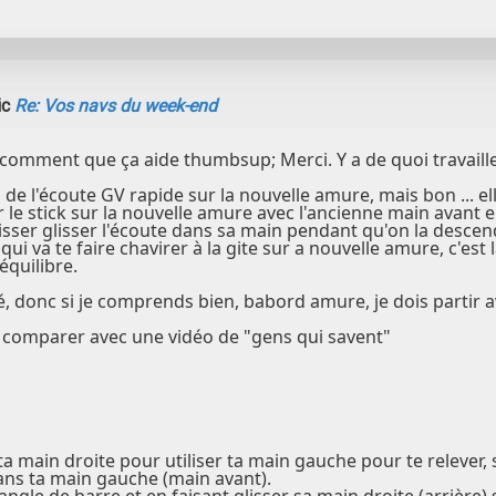
ic
Re: Vos navs du week-end
 comment que ça aide thumbsup; Merci. Y a de quoi travailler
de l'écoute GV rapide sur la nouvelle amure, mais bon ... e
r le stick sur la nouvelle amure avec l'ancienne main avant e
isser glisser l'écoute dans sa main pendant qu'on la descend v
 qui va te faire chavirer à la gite sur a nouvelle amure, c'es
équilibre.
é, donc si je comprends bien, babord amure, je dois partir a
 comparer avec une vidéo de "gens qui savent"
ta main droite pour utiliser ta main gauche pour te relever, 
ans ta main gauche (main avant).
angle de barre et en faisant glisser sa main droite (arrière) 