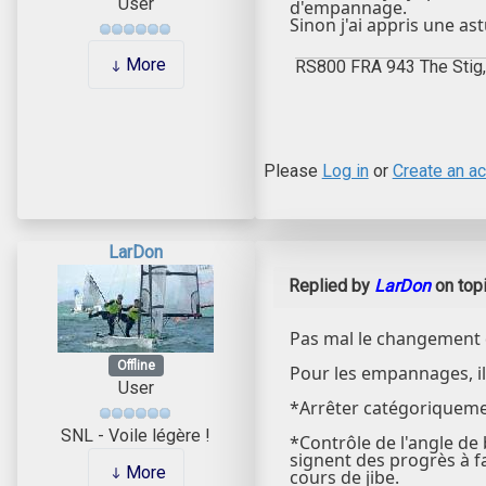
User
d'empannage.
Sinon j'ai appris une as
More
RS800 FRA 943 The Stig,
Please
Log in
or
Create an a
LarDon
Replied by
LarDon
on top
Pas mal le changement d
Offline
Pour les empannages, il
User
*Arrêter catégoriquement
SNL - Voile légère !
*Contrôle de l'angle de
signent des progrès à fa
More
cours de jibe.