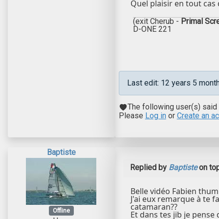
Quel plaisir en tout cas
(exit Cherub -
Primal Sc
D-ONE 221
Last edit: 12 years 5 mon
The following user(s) said
Please
Log in
or
Create an a
Baptiste
Replied by
Baptiste
on to
Belle vidéo Fabien thu
J'ai eux remarque à te 
catamaran??
Offline
Et dans tes jib je pense 