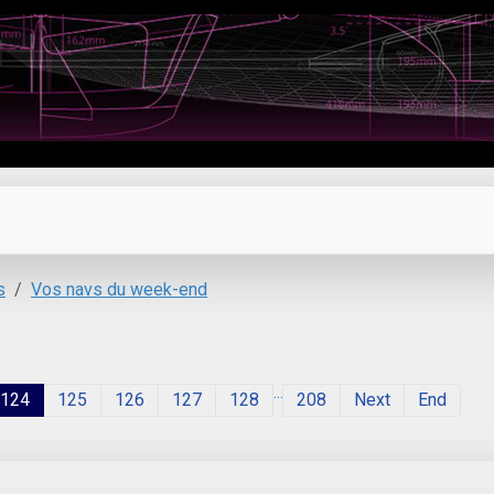
s
Vos navs du week-end
...
124
125
126
127
128
208
Next
End