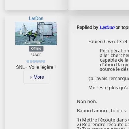
LarDon
Replied by
LarDon
on top
Fabien C wrote: et
Offline
Récupération 
User
aller cherche
capable de la
d'abord la gv
SNL - Voile légère !
source le dés
More
ça j'avais remarqu
Me reste plus qu'à
Non non.
Babord amure, tu dois:
1) Mettre l'écoute dans 
2) Reprendre l'écoute d
3) Traverser en gérant l'