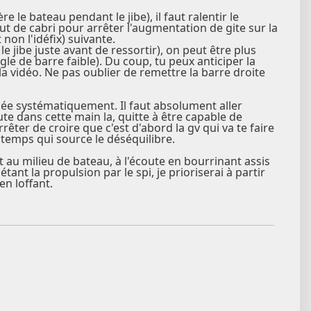
e le bateau pendant le jibe), il faut ralentir le
ut de cabri pour arrêter l'augmentation de gite sur la
non l'idéfix) suivante.
e jibe juste avant de ressortir), on peut être plus
le de barre faible). Du coup, tu peux anticiper la
a vidéo. Ne pas oublier de remettre la barre droite
chée systématiquement. Il faut absolument aller
te dans cette main la, quitte à être capable de
rrêter de croire que c'est d'abord la gv qui va te faire
r temps qui source le déséquilibre.
t au milieu de bateau, à l'écoute en bourrinant assis
ant la propulsion par le spi, je prioriserai à partir
en loffant.