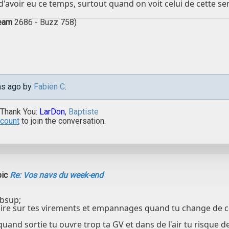
 d'avoir eu ce temps, surtout quand on voit celui de cette s
ream
2686 - Buzz 758)
ths ago by
Fabien C
.
 Thank You:
LarDon
,
Baptiste
ccount
to join the conversation.
pic
Re: Vos navs du week-end
mbsup;
faire sur tes virements et empannages quand tu change de co
quand sortie tu ouvre trop ta GV et dans de l'air tu risque d