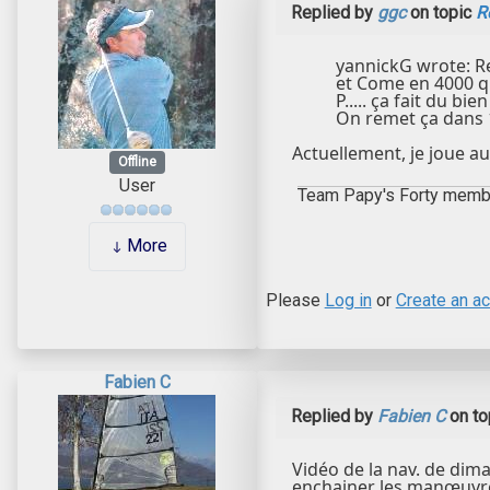
Replied by
ggc
on topic
R
yannickG wrote: Re
et Come en 4000 que
P..... ça fait du bien 
On remet ça dans 1
Actuellement, je joue au
Offline
User
Team Papy's Forty memb
More
Please
Log in
or
Create an a
Fabien C
Replied by
Fabien C
on to
Vidéo de la nav. de dima
enchainer les manœuvres