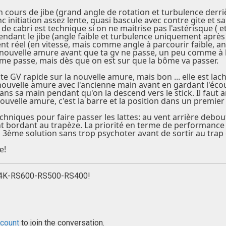
n cours de jibe (grand angle de rotation et turbulence derrièr
initiation assez lente, quasi bascule avec contre gite et sa
e cabri est technique si on ne maitrise pas l'astérisque ( et 
endant le jibe (angle faible et turbulence uniquement après l
nt réel (en vitesse, mais comme angle à parcourir faible, ang
a nouvelle amure avant que ta gv ne passe, un peu comme à l
me passe, mais dès que on est sur que la bôme va passer.
e GV rapide sur la nouvelle amure, mais bon ... elle est la
 nouvelle amure avec l'ancienne main avant en gardant l'écou
dans sa main pendant qu'on la descend vers le stick. Il faut a
 nouvelle amure, c'est la barre et la position dans un premie
chniques pour faire passer les lattes: au vent arrière debou
ant bordant au trapèze. La priorité en terme de performance ét
a 3ème solution sans trop psychoter avant de sortir au trap 
e!
L4K-RS600-RS500-RS400!
ccount
to join the conversation.