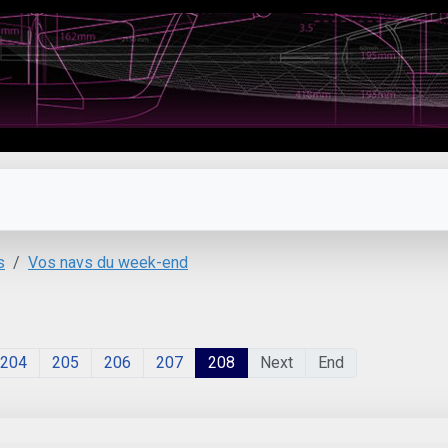
s
Vos navs du week-end
204
205
206
207
208
Next
End