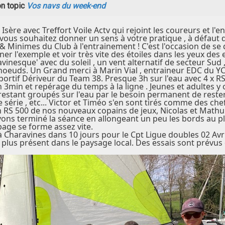
n topic
Vos navs du week-end
sère avec Treffort Voile Actv qui rejoint les coureurs et l
 vous souhaitez donner un sens à votre pratique , à défaut de
& Minimes du Club à l'entrainement ! C'est l'occasion de se
ner l'exemple et voir très vite des étoiles dans les yeux des 
nesque' avec du soleil , un vent alternatif de secteur Sud , 
noeuds. Un Grand merci à Marin Vial , entraineur EDC du YC 
rtif Dériveur du Team 38. Presque 3h sur l'eau avec 4 x RS 
 3min et repérage du temps à la ligne . Jeunes et adultes y
 restant groupés sur l'eau par le besoin permanent de reste
ne série , etc... Victor et Timéo s'en sont tirés comme des ch
n RS 500 de nos nouveaux copains de jeux, Nicolas et Mathu
s terminé la séance en allongeant un peu les bords au plan
page se forme assez vite.
 Charavines dans 10 jours pour le Cpt Ligue doubles 02 Avri
 plus présent dans le paysage local. Des essais sont prévus 