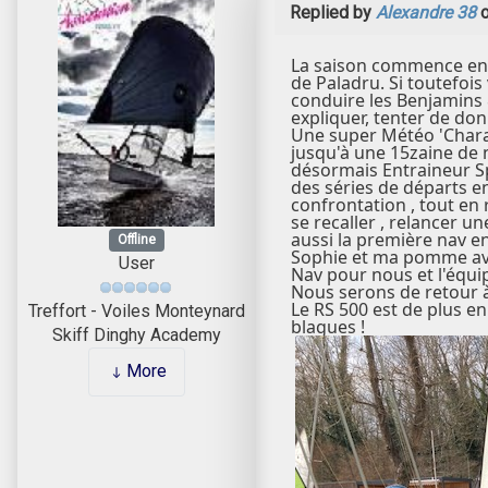
Replied by
Alexandre 38
o
La saison commence en I
de Paladru. Si toutefois
conduire les Benjamins 
expliquer, tenter de don
Une super Météo 'Charavi
jusqu'à une 15zaine de 
désormais Entraineur Spo
des séries de départs en
confrontation , tout en
se recaller , relancer u
aussi la première nav e
Offline
Sophie et ma pomme avon
User
Nav pour nous et l'équi
Nous serons de retour à
Le RS 500 est de plus en
Treffort - Voiles Monteynard
blagues !
Skiff Dinghy Academy
More