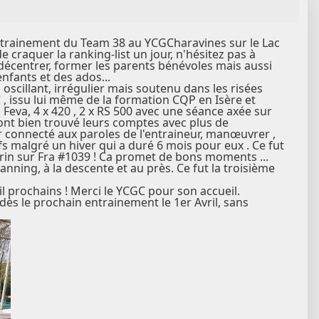
'entrainement du Team 38 au YCGCharavines sur le Lac
 craquer la ranking-list un jour, n'hésitez pas à
 décentrer, former les parents bénévoles mais aussi
enfants et des ados...
oscillant, irrégulier mais soutenu dans les risées
, issu lui même de la formation CQP en Isère et
Feva, 4 x 420 , 2 x RS 500 avec une séance axée sur
 ont bien trouvé leurs comptes avec plus de
r connecté aux paroles de l'entraineur, manœuvrer ,
efs malgré un hiver qui a duré 6 mois pour eux . Ce fut
rin sur Fra #1039 ! Ca promet de bons moments ...
ning, à la descente et au près. Ce fut la troisième
l prochains ! Merci le YCGC pour son accueil.
dès le prochain entrainement le 1er Avril, sans