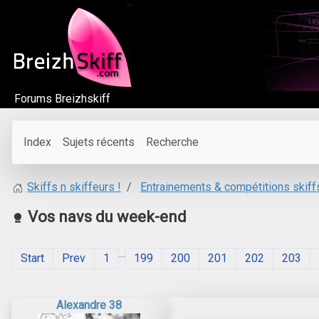
Forums Breizhskiff
Index
Sujets récents
Recherche
Entrainements & compétitions skiff
Skiffs n skiffeurs !
Vos navs du week-end
...
Start
Prev
1
199
200
201
202
203
Alexandre 38