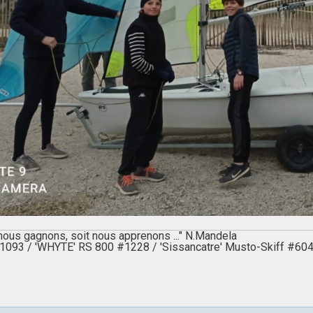
 nous gagnons, soit nous apprenons ..." N.Mandela
 #1093 / 'WHYTE' RS 800 #1228 / 'Sissancatre' Musto-Skiff #6