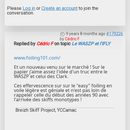
Please
Log in
or
Create an account
to join the
conversation.
9 years 8 months ago
#179226
by
Cédric F
Replied by
Cédric F
on topic
Le WASZP et l'IFLY
www.foiling101.com/
Et un nouveau venu sur le marché ! Sur le
papier j'aime assez l'idée d'un truc entre le
WASZP et celui des Clark.
Ces effervescence sur sur le "easy" foiling en
voile légère est géniale et n'est pas loin de
rappeler celle du début des années 90 avec
l'arrivée des skiffs monotypes !
Breizh Skiff Project, YCCarnac.