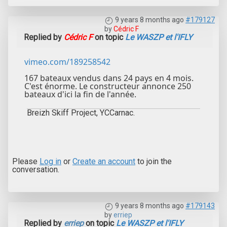
9 years 8 months ago
#179127
by
Cédric F
Replied by
Cédric F
on topic
Le WASZP et l'IFLY
vimeo.com/189258542
167 bateaux vendus dans 24 pays en 4 mois.
C'est énorme. Le constructeur annonce 250
bateaux d'ici la fin de l'année.
Breizh Skiff Project, YCCarnac.
Please
Log in
or
Create an account
to join the
conversation.
9 years 8 months ago
#179143
by
erriep
Replied by
erriep
on topic
Le WASZP et l'IFLY