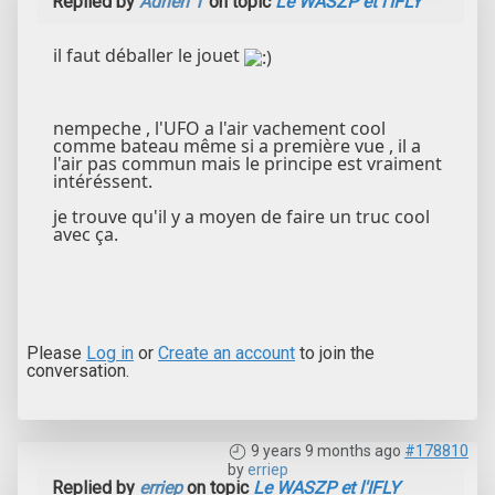
Replied by
Adrien T
on topic
Le WASZP et l'IFLY
il faut déballer le jouet
nempeche , l'UFO a l'air vachement cool
comme bateau même si a première vue , il a
l'air pas commun mais le principe est vraiment
intéréssent.
je trouve qu'il y a moyen de faire un truc cool
avec ça.
Please
Log in
or
Create an account
to join the
conversation.
9 years 9 months ago
#178810
by
erriep
Replied by
erriep
on topic
Le WASZP et l'IFLY