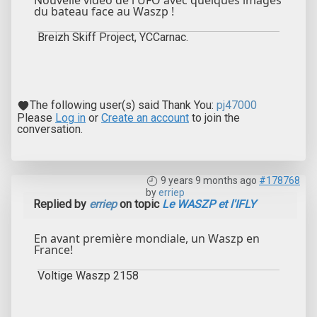
Nouvelle vidéo de l'UFO avec quelques images
du bateau face au Waszp !
Breizh Skiff Project, YCCarnac.
The following user(s) said Thank You:
pj47000
Please
Log in
or
Create an account
to join the
conversation.
9 years 9 months ago
#178768
by
erriep
Replied by
erriep
on topic
Le WASZP et l'IFLY
En avant première mondiale, un Waszp en
France!
Voltige Waszp 2158