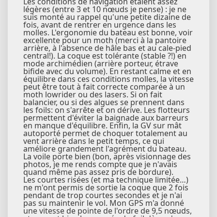
Les conditions de navigation étaient assez
légères (entre 3 et 10 nœuds je pense) : je ne
suis monté au rappel qu'une petite dizaine de
fois, avant de rentrer en urgence dans les
molles. L'ergonomie du bateau est bonne, voir
excellente pour un moth (merci à la pantoire
arrière, à l'absence de hâle bas et au cale-pied
central!). La coque est tolérante (stable ?!) en
mode archimédien (arrière porteur, étrave
bifide avec du volume). En restant calme et en
équilibre dans ces conditions molles, la vitesse
peut être tout à fait correcte comparée à un
moth lowrider ou des lasers. Si on fait
balancier, ou si des algues se prennent dans
les foils: on s'arrête et on dérive. Les flotteurs
permettent d'éviter la baignade aux barreurs
en manque d'équilibre. Enfin, la GV sur mât
autoporté permet de choquer totalement au
vent arrière dans le petit temps, ce qui
améliore grandement l'agrément du bateau.
La voile porte bien (bon, après visionnage des
photos, je me rends compte que je n'avais
quand même pas assez pris de bordure).
Les courtes risées (et ma technique limitée…)
ne m'ont permis de sortie la coque que 2 fois
pendant de trop courtes secondes et je n'ai
pas su maintenir le vol. Mon GPS m'a donné
une vitesse de pointe de l'ordre de 9,5 nœuds,