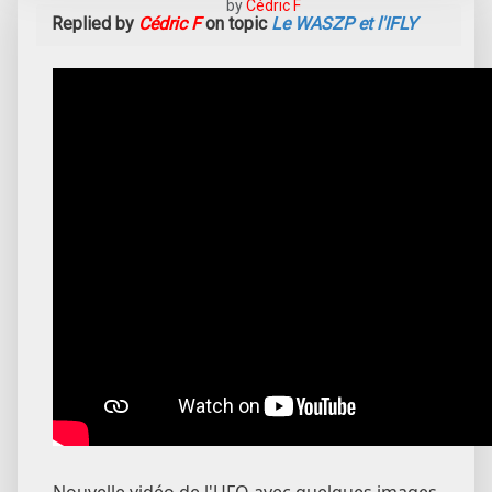
by
Cédric F
Replied by
Cédric F
on topic
Le WASZP et l'IFLY