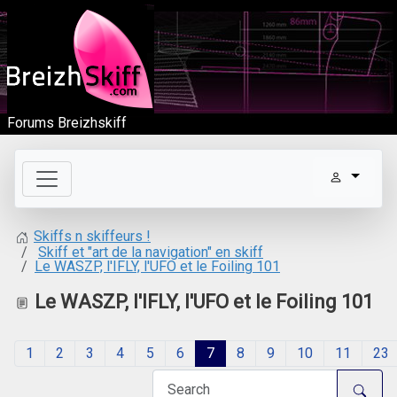
Forums Breizhskiff
Skiffs n skiffeurs !
Skiff et "art de la navigation" en skiff
Le WASZP, l'IFLY, l'UFO et le Foiling 101
Le WASZP, l'IFLY, l'UFO et le Foiling 101
1
2
3
4
5
6
7
8
9
10
11
23