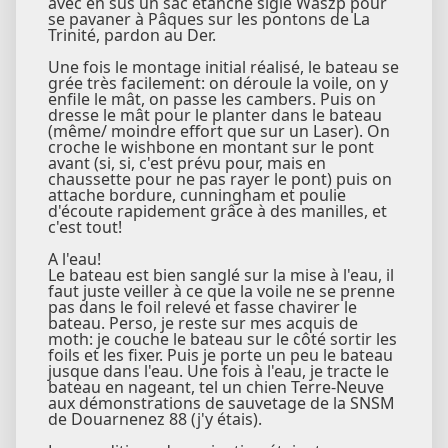
avec en sus un sac étanche siglé Waszp pour
se pavaner à Pâques sur les pontons de La
Trinité, pardon au Der.
Une fois le montage initial réalisé, le bateau se
grée très facilement: on déroule la voile, on y
enfile le mât, on passe les cambers. Puis on
dresse le mât pour le planter dans le bateau
(même/ moindre effort que sur un Laser). On
croche le wishbone en montant sur le pont
avant (si, si, c'est prévu pour, mais en
chaussette pour ne pas rayer le pont) puis on
attache bordure, cunningham et poulie
d'écoute rapidement grâce à des manilles, et
c'est tout!
A l'eau!
Le bateau est bien sanglé sur la mise à l'eau, il
faut juste veiller à ce que la voile ne se prenne
pas dans le foil relevé et fasse chavirer le
bateau. Perso, je reste sur mes acquis de
moth: je couche le bateau sur le côté sortir les
foils et les fixer. Puis je porte un peu le bateau
jusque dans l'eau. Une fois à l'eau, je tracte le
bateau en nageant, tel un chien Terre-Neuve
aux démonstrations de sauvetage de la SNSM
de Douarnenez 88 (j'y étais).