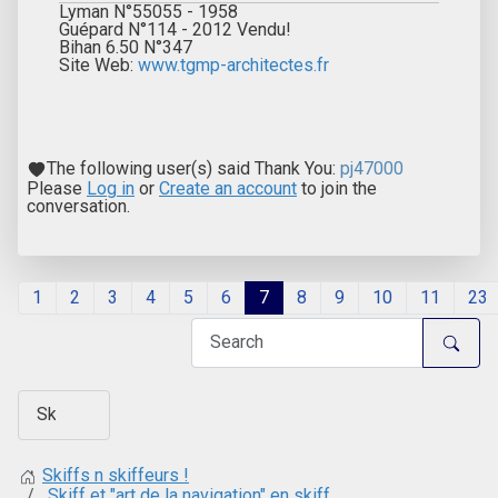
Lyman N°55055 - 1958
Guépard N°114 - 2012 Vendu!
Bihan 6.50 N°347
Site Web:
www.tgmp-architectes.fr
The following user(s) said Thank You:
pj47000
Please
Log in
or
Create an account
to join the
conversation.
1
2
3
4
5
6
7
8
9
10
11
23
Skiffs n skiffeurs !
Skiff et "art de la navigation" en skiff