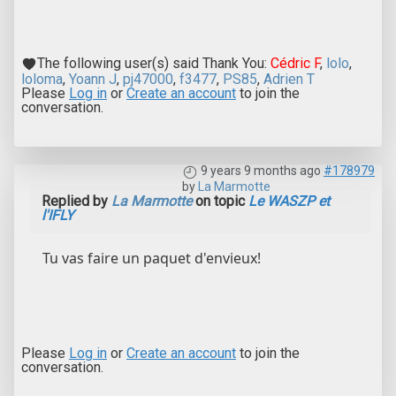
The following user(s) said Thank You:
Cédric F
,
lolo
,
loloma
,
Yoann J
,
pj47000
,
f3477
,
PS85
,
Adrien T
Please
Log in
or
Create an account
to join the
conversation.
9 years 9 months ago
#178979
by
La Marmotte
Replied by
La Marmotte
on topic
Le WASZP et
l'IFLY
Tu vas faire un paquet d'envieux!
Please
Log in
or
Create an account
to join the
conversation.