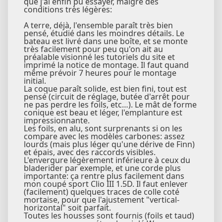
que j'ai enfin pu essayer, malgré des
conditions très légères:
A terre, déjà, l'ensemble paraît très bien
pensé, étudié dans les moindres détails. Le
bateau est livré dans une boîte, et se monte
très facilement pour peu qu'on ait au
préalable visionné les tutoriels du site et
imprimé la notice de montage. Il faut quand
même prévoir 7 heures pour le montage
initial.
La coque paraît solide, est bien fini, tout est
pensé (circuit de réglage, butée d'arrêt pour
ne pas perdre les foils, etc…). Le mât de forme
conique est beau et léger, l'emplanture est
impressionnante.
Les foils, en alu, sont surprenants si on les
compare avec les modèles carbones: assez
lourds (mais plus léger qu'une dérive de Finn)
et épais, avec des raccords visibles.
L'envergure légèrement inférieure à ceux du
bladerider par exemple, et une corde plus
importante: ça rentre plus facilement dans
mon coupé sport Clio III 1.5D. Il faut enlever
(facilement) quelques traces de colle coté
mortaise, pour que l'ajustement "vertical-
horizontal" soit parfait.
Toutes les housses sont fournis (foils et taud)