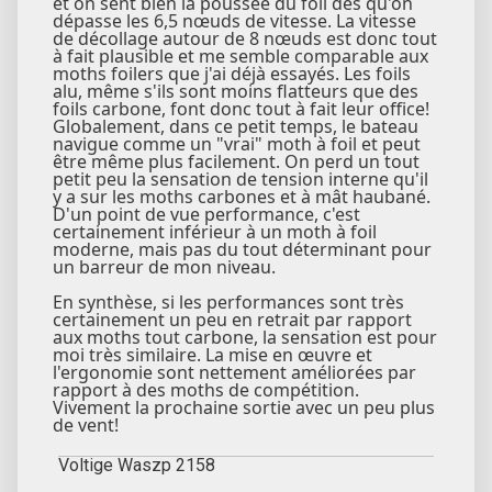
et on sent bien la poussée du foil dès qu'on
dépasse les 6,5 nœuds de vitesse. La vitesse
de décollage autour de 8 nœuds est donc tout
à fait plausible et me semble comparable aux
moths foilers que j'ai déjà essayés. Les foils
alu, même s'ils sont moins flatteurs que des
foils carbone, font donc tout à fait leur office!
Globalement, dans ce petit temps, le bateau
navigue comme un "vrai" moth à foil et peut
être même plus facilement. On perd un tout
petit peu la sensation de tension interne qu'il
y a sur les moths carbones et à mât haubané.
D'un point de vue performance, c'est
certainement inférieur à un moth à foil
moderne, mais pas du tout déterminant pour
un barreur de mon niveau.
En synthèse, si les performances sont très
certainement un peu en retrait par rapport
aux moths tout carbone, la sensation est pour
moi très similaire. La mise en œuvre et
l'ergonomie sont nettement améliorées par
rapport à des moths de compétition.
Vivement la prochaine sortie avec un peu plus
de vent!
Voltige Waszp 2158