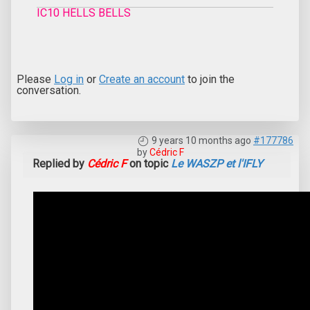
IC10 HELLS BELLS
Please
Log in
or
Create an account
to join the
conversation.
9 years 10 months ago
#177786
by
Cédric F
Replied by
Cédric F
on topic
Le WASZP et l'IFLY