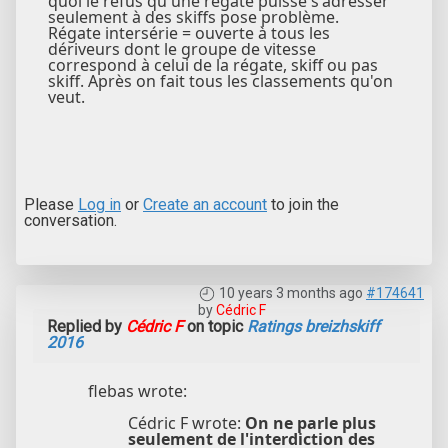
quoi le refus qu'une régate puisse s'adresser
seulement à des skiffs pose problème.
Régate intersérie = ouverte à tous les
dériveurs dont le groupe de vitesse
correspond à celui de la régate, skiff ou pas
skiff. Après on fait tous les classements qu'on
veut.
Please
Log in
or
Create an account
to join the
conversation.
10 years 3 months ago
#174641
by
Cédric F
Replied by
Cédric F
on topic
Ratings breizhskiff
2016
flebas wrote:
Cédric F wrote:
On ne parle plus
seulement de l'interdiction des