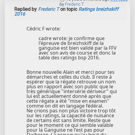
by
Frederic T
Replied by
Frederic T
on topic
Ratings breizhskiff
2016
Cédric F wrote:
cadre wrote: je confirme que
l'épreuve de breizhskiff de la
ganguise est bien validé par la FFV
avec son avis de course et donc la
table des ratings bsp 2016.
Bonne nouvelle Alain et merci pour tes
démarches et celles du club. Il reste à
espérer que la régate retrouve un nom
plus en rapport avec son public que le
très générique "intersérie dériveur" qui
lui est actuellement donné après que
cette régate a été "mise en examen"
comme on dit en langage fédéral.
Ne crions pas non plus victoire trop tôt
sur les ratings, la capacité de nuisance
de certains est sans limite. Reste que
pour le moment ce qui semble valable
pour la Ganguise ne l'est pas pour
Quiberon. La preuve qu'au bout du