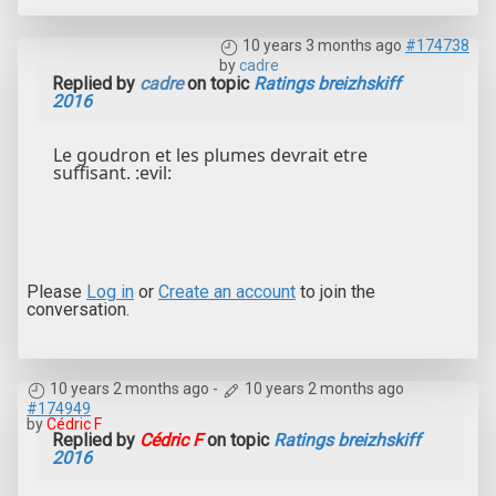
10 years 3 months ago
#174738
by
cadre
Replied by
cadre
on topic
Ratings breizhskiff
2016
Le goudron et les plumes devrait etre
suffisant. :evil:
Please
Log in
or
Create an account
to join the
conversation.
10 years 2 months ago
-
10 years 2 months ago
#174949
by
Cédric F
Replied by
Cédric F
on topic
Ratings breizhskiff
2016