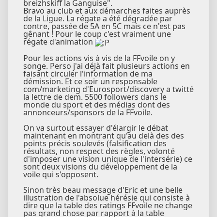
breizhskiff la Ganguise".
Bravo au club et aux démarches faites auprès
de la Ligue. La régate a été dégradée par
contre, passée de 5A en 5C mais ce n'est pas
gênant ! Pour le coup c'est vraiment une
régate d'animation
Pour les actions vis à vis de la FFvoile on y
songe. Perso j'ai déjà fait plusieurs actions en
faisant circuler l'information de ma
démission. Et ce soir un responsable
com/marketing d'Eurosport/discovery a twitté
la lettre de dem. 5500 followers dans le
monde du sport et des médias dont des
annonceurs/sponsors de la FFvoile.
On va surtout essayer d'élargir le débat
maintenant en montrant qu'au delà des des
points précis soulevés (falsification des
résultats, non respect des règles, volonté
d'imposer une vision unique de l'intersérie) ce
sont deux visions du développement de la
voile qui s'opposent.
Sinon très beau message d'Eric et une belle
illustration de l'absolue hérésie qui consiste à
dire que la table des ratings FFvoile ne change
pas grand chose par rapport à la table