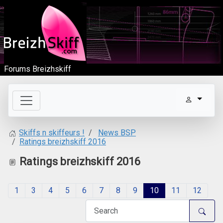
Forums Breizhskiff
News BSP
Skiffs n skiffeurs !
Ratings breizhskiff 2016
Ratings breizhskiff 2016
1
3
4
5
6
7
8
9
10
11
12