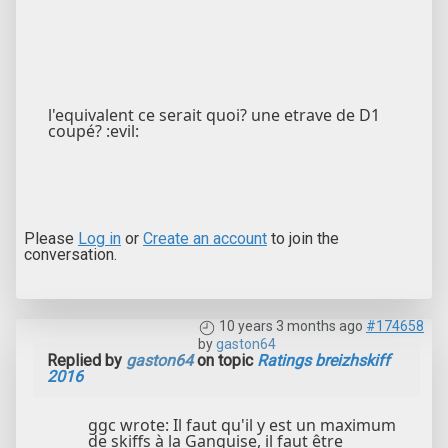
l'equivalent ce serait quoi? une etrave de D1
coupé? :evil:
Please
Log in
or
Create an account
to join the
conversation.
10 years 3 months ago
#174658
by
gaston64
Replied by
gaston64
on topic
Ratings breizhskiff
2016
ggc wrote: Il faut qu'il y est un maximum
de skiffs à la Ganguise, il faut être