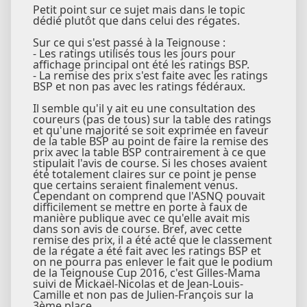
Petit point sur ce sujet mais dans le topic
dédié plutôt que dans celui des régates.
Sur ce qui s'est passé à la Teignouse :
- Les ratings utilisés tous les jours pour
affichage principal ont été les ratings BSP.
- La remise des prix s'est faite avec les ratings
BSP et non pas avec les ratings fédéraux.
Il semble qu'il y ait eu une consultation des
coureurs (pas de tous) sur la table des ratings
et qu'une majorité se soit exprimée en faveur
de la table BSP au point de faire la remise des
prix avec la table BSP contrairement à ce que
stipulait l'avis de course. Si les choses avaient
été totalement claires sur ce point je pense
que certains seraient finalement venus.
Cependant on comprend que l'ASNQ pouvait
difficilement se mettre en porte à faux de
manière publique avec ce qu'elle avait mis
dans son avis de course. Bref, avec cette
remise des prix, il a été acté que le classement
de la régate a été fait avec les ratings BSP et
on ne pourra pas enlever le fait que le podium
de la Teignouse Cup 2016, c'est Gilles-Mama
suivi de Mickaël-Nicolas et de Jean-Louis-
Camille et non pas de Julien-François sur la
3ème place.