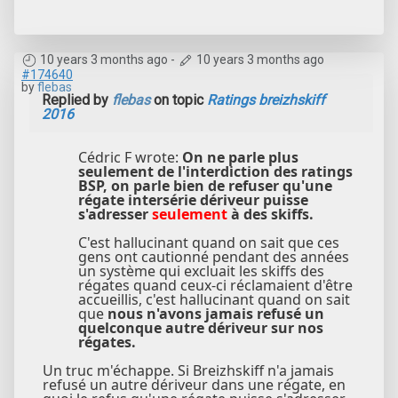
10 years 3 months ago
-
10 years 3 months ago
#174640
by
flebas
Replied by
flebas
on topic
Ratings breizhskiff
2016
Cédric F wrote:
On ne parle plus
seulement de l'interdiction des ratings
BSP, on parle bien de refuser qu'une
régate intersérie dériveur puisse
s'adresser
seulement
à des skiffs.
C'est hallucinant quand on sait que ces
gens ont cautionné pendant des années
un système qui excluait les skiffs des
régates quand ceux-ci réclamaient d'être
accueillis, c'est hallucinant quand on sait
que
nous n'avons jamais refusé un
quelconque autre dériveur sur nos
régates.
Un truc m'échappe. Si Breizhskiff n'a jamais
refusé un autre dériveur dans une régate, en