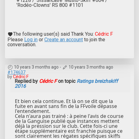
#1228 / 'Sissancatre' Musto-Skiff #604 /
'Rodéo-Clowns' RS 800 #1101
The following user(s) said Thank You:
Cédric F
Please
Log in
or
Create an account
to join the
conversation.
10 years 3 months ago
-
10 years 3 months ago
#174637
by
Cédric F
Replied by
Cédric F
on topic
Ratings breizhskiff
2016
Et bien cela continue. Et là on se dit que la
fuite en avant sans fin de la FFvoile dépasse
l'entendement.
Cela n'aura pas trainé : à peine l'avis de course
de la Ganguise publié que instances mettent
déjà la pression sur le club. Cette fois-ci une
étape supplémentaire est franchie puisque ce
sont clairement les régates spécifiques skiffs