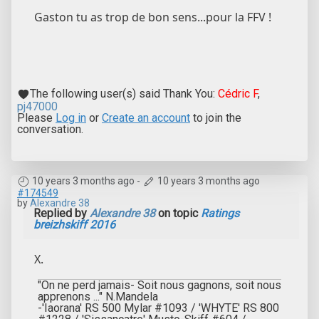
Gaston tu as trop de bon sens...pour la FFV !
The following user(s) said Thank You:
Cédric F
,
pj47000
Please
Log in
or
Create an account
to join the
conversation.
10 years 3 months ago
-
10 years 3 months ago
#174549
by
Alexandre 38
Replied by
Alexandre 38
on topic
Ratings
breizhskiff 2016
X.
"On ne perd jamais- Soit nous gagnons, soit nous
apprenons ..." N.Mandela
-'Iaorana' RS 500 Mylar #1093 / 'WHYTE' RS 800