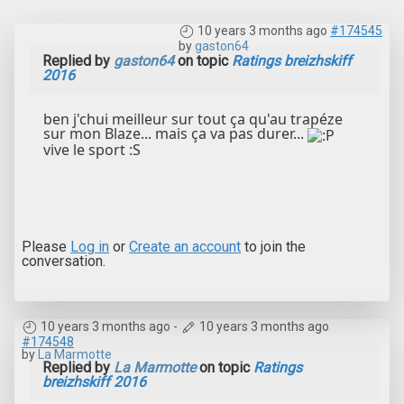
10 years 3 months ago
#174545
by
gaston64
Replied by
gaston64
on topic
Ratings breizhskiff
2016
ben j'chui meilleur sur tout ça qu'au trapéze
sur mon Blaze... mais ça va pas durer...
vive le sport :S
Please
Log in
or
Create an account
to join the
conversation.
10 years 3 months ago
-
10 years 3 months ago
#174548
by
La Marmotte
Replied by
La Marmotte
on topic
Ratings
breizhskiff 2016