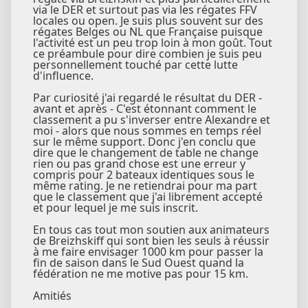
via le DER et surtout pas via les régates FFV
locales ou open. Je suis plus souvent sur des
régates Belges ou NL que Française puisque
l'activité est un peu trop loin à mon goût. Tout
ce préambule pour dire combien je suis peu
personnellement touché par cette lutte
d'influence.
Par curiosité j'ai regardé le résultat du DER -
avant et après - C'est étonnant comment le
classement a pu s'inverser entre Alexandre et
moi - alors que nous sommes en temps réel
sur le même support. Donc j'en conclu que
dire que le changement de table ne change
rien ou pas grand chose est une erreur y
compris pour 2 bateaux identiques sous le
même rating. Je ne retiendrai pour ma part
que le classement que j'ai librement accepté
et pour lequel je me suis inscrit.
En tous cas tout mon soutien aux animateurs
de Breizhskiff qui sont bien les seuls à réussir
à me faire envisager 1000 km pour passer la
fin de saison dans le Sud Ouest quand la
fédération ne me motive pas pour 15 km.
Amitiés