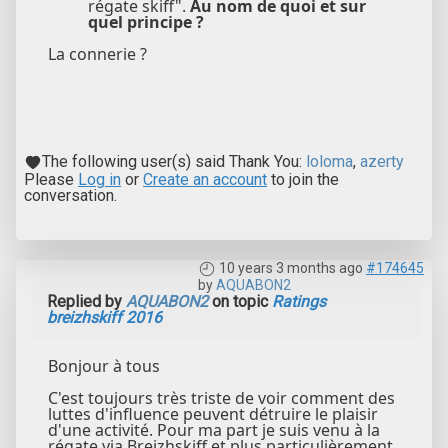
régate skiff".
Au nom de quoi et sur
quel principe ?
La connerie ?
The following user(s) said Thank You:
loloma
,
azerty
Please
Log in
or
Create an account
to join the
conversation.
10 years 3 months ago
#174645
by
AQUABON2
Replied by
AQUABON2
on topic
Ratings
breizhskiff 2016
Bonjour à tous
C'est toujours très triste de voir comment des
luttes d'influence peuvent détruire le plaisir
d'une activité. Pour ma part je suis venu à la
régate via Breizhskiff et plus particulièrement