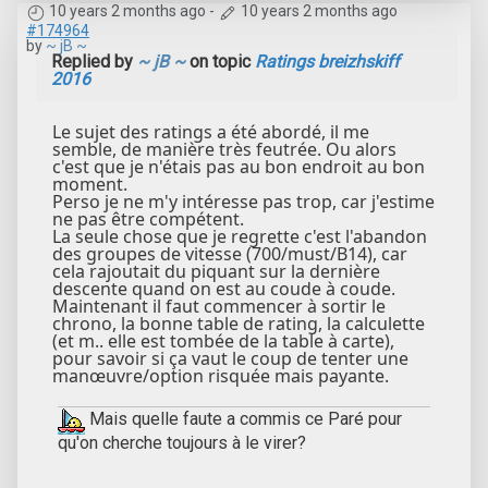
10 years 2 months ago
-
10 years 2 months ago
#174964
by
~ jB ~
Replied by
~ jB ~
on topic
Ratings breizhskiff
2016
Le sujet des ratings a été abordé, il me
semble, de manière très feutrée. Ou alors
c'est que je n'étais pas au bon endroit au bon
moment.
Perso je ne m'y intéresse pas trop, car j'estime
ne pas être compétent.
La seule chose que je regrette c'est l'abandon
des groupes de vitesse (700/must/B14), car
cela rajoutait du piquant sur la dernière
descente quand on est au coude à coude.
Maintenant il faut commencer à sortir le
chrono, la bonne table de rating, la calculette
(et m.. elle est tombée de la table à carte),
pour savoir si ça vaut le coup de tenter une
manœuvre/option risquée mais payante.
Mais quelle faute a commis ce Paré pour
qu'on cherche toujours à le virer?