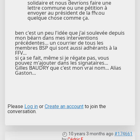
solidaire et nous devrions faire une
lettre commune ou une pétition à
envoyer au président de la ffv.ou
quelque chose comme ça.
ben c'est un peu l'idée que j'ai soulevée depuis
mon béarn dans mes interventions
précédentes... un courrier de tous les
membres BSP qui sont aussi adhérants à la
FFV...
si ça se fait, même si je régate pas, vous
pouvez m'ajouter dans les signataires...
Gilles BAUDRY que c'est mon vrai nom... Alias
Gaston...
Please
Log in
or
Create an account
to join the
conversation.
10 years 3 months ago
#174661
by
Cédric F