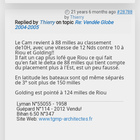
21 years 6 months ago
#28788
by
Thierry
Replied by
Thierry
on topic
Re: Vendée Globe
2004-2005
Le Cam revient à 88 milles au classement
de10H, avec une vitesse de 12 Nds contre 10 à
Riou et Golding!!
Il fait un cap plus lofé que Riou ce qui fait
qu'en fait le delta de 88 milles qui tient compte
du placement plus à l'Est, est un peu faussé.
En latitude les bateaux sont qd même séparés
de 3° soit plus de 150 milles
Golding est pointé à 124 milles de Riou
Lyman N°55055 - 1958
Guépard N°114 - 2012 Vendu!
Bihan 6.50 N°347
Site Web:
www.tgmp-architectes.fr