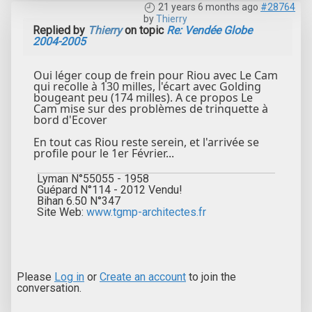
21 years 6 months ago
#28764
by
Thierry
Replied by
Thierry
on topic
Re: Vendée Globe
2004-2005
Oui léger coup de frein pour Riou avec Le Cam
qui recolle à 130 milles, l'écart avec Golding
bougeant peu (174 milles). A ce propos Le
Cam mise sur des problèmes de trinquette à
bord d'Ecover
En tout cas Riou reste serein, et l'arrivée se
profile pour le 1er Février...
Lyman N°55055 - 1958
Guépard N°114 - 2012 Vendu!
Bihan 6.50 N°347
Site Web:
www.tgmp-architectes.fr
Please
Log in
or
Create an account
to join the
conversation.