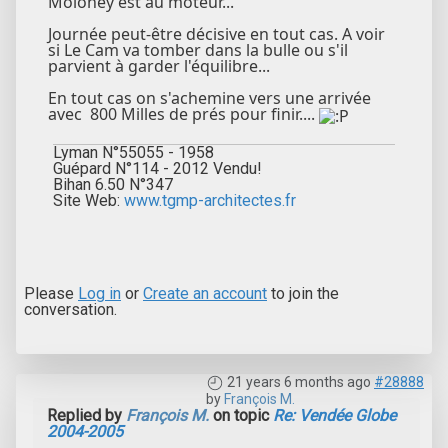
Moloney est au moteur...
Journée peut-être décisive en tout cas. A voir
si Le Cam va tomber dans la bulle ou s'il
parvient à garder l'équilibre...
En tout cas on s'achemine vers une arrivée
avec 800 Milles de prés pour finir....
Lyman N°55055 - 1958
Guépard N°114 - 2012 Vendu!
Bihan 6.50 N°347
Site Web:
www.tgmp-architectes.fr
Please
Log in
or
Create an account
to join the
conversation.
21 years 6 months ago
#28888
by
François M.
Replied by
François M.
on topic
Re: Vendée Globe
2004-2005