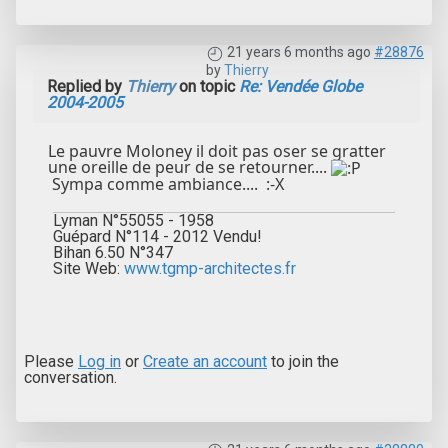
21 years 6 months ago
#28876
by
Thierry
Replied by
Thierry
on topic
Re: Vendée Globe
2004-2005
Le pauvre Moloney il doit pas oser se gratter
une oreille de peur de se retourner....
Sympa comme ambiance.... :-X
Lyman N°55055 - 1958
Guépard N°114 - 2012 Vendu!
Bihan 6.50 N°347
Site Web:
www.tgmp-architectes.fr
Please
Log in
or
Create an account
to join the
conversation.