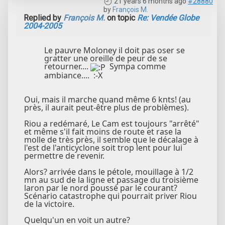
21 years 6 months ago
#28880
by
François M.
Replied by
François M.
on topic
Re: Vendée Globe
2004-2005
Le pauvre Moloney il doit pas oser se
gratter une oreille de peur de se
retourner....
Sympa comme
ambiance.... :-X
Oui, mais il marche quand même 6 knts! (au
près, il aurait peut-être plus de problèmes).
Riou a redémaré, Le Cam est toujours "arrêté"
et même s'il fait moins de route et rase la
molle de très près, il semble que le décalage à
l'est de l'anticyclone soit trop lent pour lui
permettre de revenir.
Alors? arrivée dans le pétole, mouillage à 1/2
mn au sud de la ligne et passage du troisième
laron par le nord poussé par le courant?
Scénario catastrophe qui pourrait priver Riou
de la victoire.
Quelqu'un en voit un autre?