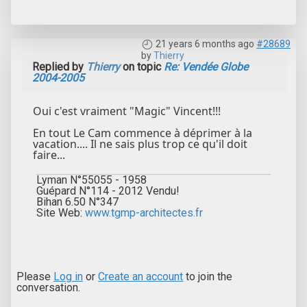
21 years 6 months ago
#28689
by
Thierry
Replied by
Thierry
on topic
Re: Vendée Globe
2004-2005
Oui c'est vraiment "Magic" Vincent!!!
En tout Le Cam commence à déprimer à la
vacation.... Il ne sais plus trop ce qu'il doit
faire...
Lyman N°55055 - 1958
Guépard N°114 - 2012 Vendu!
Bihan 6.50 N°347
Site Web:
www.tgmp-architectes.fr
Please
Log in
or
Create an account
to join the
conversation.