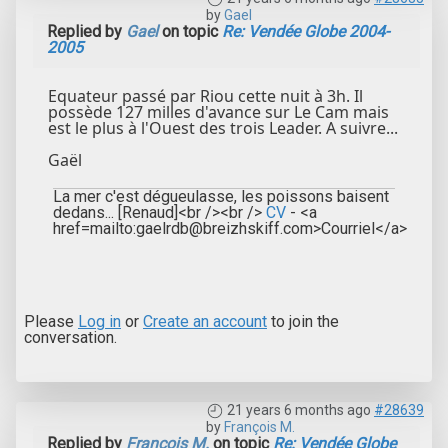
by
Gael
Replied by
Gael
on topic
Re: Vendée Globe 2004-
2005
Equateur passé par Riou cette nuit à 3h. Il
possède 127 milles d'avance sur Le Cam mais
est le plus à l'Ouest des trois Leader. A suivre...
Gaël
La mer c'est dégueulasse, les poissons baisent
dedans... [Renaud]<br /><br />
CV
- <a
href=mailto:gaelrdb@breizhskiff.com>Courriel</a>
Please
Log in
or
Create an account
to join the
conversation.
21 years 6 months ago
#28639
by
François M.
Replied by
François M.
on topic
Re: Vendée Globe