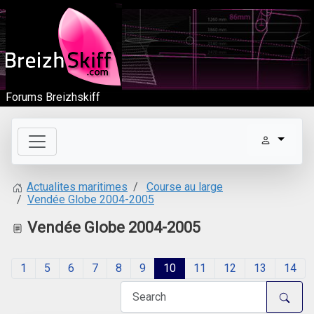
Forums Breizhskiff
Course au large
Actualites maritimes
Vendée Globe 2004-2005
Vendée Globe 2004-2005
1
5
6
7
8
9
10
11
12
13
14