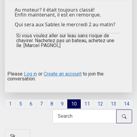
Au moteur? il était toujours classé!
Enfin maintenant, il est en remorque.
Qui sera aux Sables le mercredi 2 au matin?
Si vous voulez aller sur leau sans risque de
chavirer. Nachetez pas un bateau, achetez une
île. [Marcel PAGNOL]
Please
Log in
or
Create an account
to join the
conversation.
1
5
6
7
8
9
10
11
12
13
14