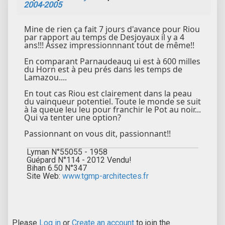
2004-2005
Mine de rien ça fait 7 jours d'avance pour Riou
par rapport au temps de Desjoyaux il y a 4
ans!!! Assez impressionnnant tout de même!!
En comparant Parnaudeauq ui est à 600 milles
du Horn est à peu prés dans les temps de
Lamazou....
En tout cas Riou est clairement dans la peau
du vainqueur potentiel. Toute le monde se suit
à la queue leu leu pour franchir le Pot au noir...
Qui va tenter une option?
Passionnant on vous dit, passionnant!!
Lyman N°55055 - 1958
Guépard N°114 - 2012 Vendu!
Bihan 6.50 N°347
Site Web:
www.tgmp-architectes.fr
Please
Log in
or
Create an account
to join the