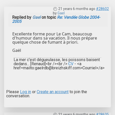
21 years 6 months ago
#28602
by
Gael
Replied by
Gael
on topic
Re: Vendée Globe 2004-
2005
Excellente forme pour Le Cam, beaucoup
d'humour dans sa vacation. Il nous prépare
quelque chose de fumant à priori.
Gaël
La mer c'est dégueulasse, les poissons baisent
dedans... [Renaud]<br /><br />
CV
- <a
href=mailto:gaelrdb@breizhskiff.com>Courriel</a>
Please
Log in
or
Create an account
to join the
conversation.
21 years 6 months ago
#28635