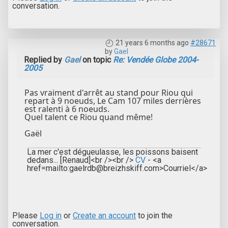
conversation.
21 years 6 months ago
#28671
by
Gael
Replied by
Gael
on topic
Re: Vendée Globe 2004-
2005
Pas vraiment d'arrêt au stand pour Riou qui
repart à 9 noeuds, Le Cam 107 miles derrières
est ralenti à 6 noeuds.
Quel talent ce Riou quand même!
Gaël
La mer c'est dégueulasse, les poissons baisent
dedans... [Renaud]<br /><br />
CV
- <a
href=mailto:gaelrdb@breizhskiff.com>Courriel</a>
Please
Log in
or
Create an account
to join the
conversation.