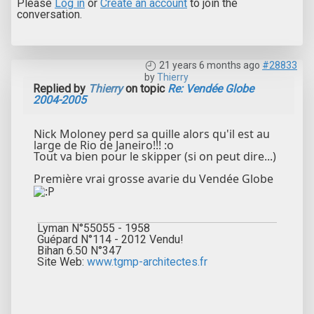
Please
Log in
or
Create an account
to join the
conversation.
21 years 6 months ago
#28833
by
Thierry
Replied by
Thierry
on topic
Re: Vendée Globe
2004-2005
Nick Moloney perd sa quille alors qu'il est au
large de Rio de Janeiro!!! :o
Tout va bien pour le skipper (si on peut dire...)
Première vrai grosse avarie du Vendée Globe
Lyman N°55055 - 1958
Guépard N°114 - 2012 Vendu!
Bihan 6.50 N°347
Site Web:
www.tgmp-architectes.fr