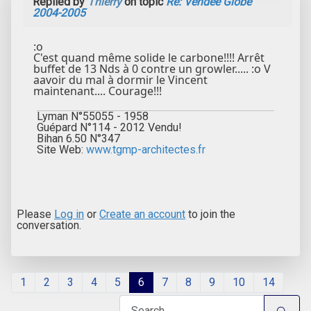
Replied by
Thierry
on topic
Re: Vendée Globe
2004-2005
:o
C'est quand même solide le carbone!!!! Arrêt
buffet de 13 Nds à 0 contre un growler..... :o V
aavoir du mal à dormir le Vincent
maintenant.... Courage!!!
Lyman N°55055 - 1958
Guépard N°114 - 2012 Vendu!
Bihan 6.50 N°347
Site Web:
www.tgmp-architectes.fr
Please
Log in
or
Create an account
to join the
conversation.
1
2
3
4
5
6
7
8
9
10
14