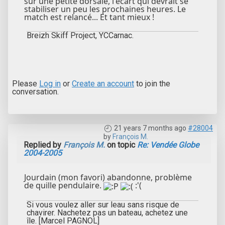
sur une petite dorsale, l'écart qui devrait se
stabiliser un peu les prochaines heures. Le
match est relancé... Et tant mieux !
Breizh Skiff Project, YCCarnac.
Please
Log in
or
Create an account
to join the
conversation.
21 years 7 months ago
#28004
by
François M.
Replied by
François M.
on topic
Re: Vendée Globe
2004-2005
Jourdain (mon favori) abandonne, problème
de quille pendulaire.
:'(
Si vous voulez aller sur leau sans risque de
chavirer. Nachetez pas un bateau, achetez une
île. [Marcel PAGNOL]