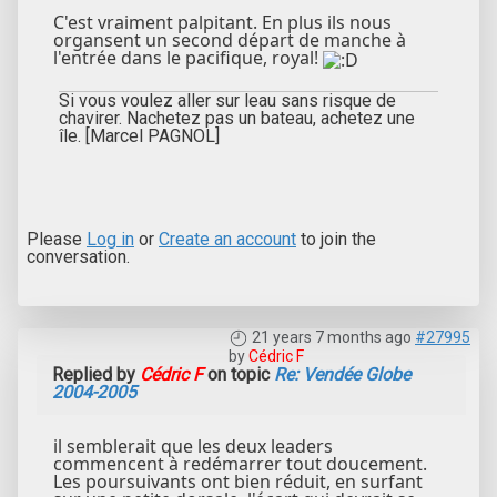
C'est vraiment palpitant. En plus ils nous
organsent un second départ de manche à
l'entrée dans le pacifique, royal!
Si vous voulez aller sur leau sans risque de
chavirer. Nachetez pas un bateau, achetez une
île. [Marcel PAGNOL]
Please
Log in
or
Create an account
to join the
conversation.
21 years 7 months ago
#27995
by
Cédric F
Replied by
Cédric F
on topic
Re: Vendée Globe
2004-2005
il semblerait que les deux leaders
commencent à redémarrer tout doucement.
Les poursuivants ont bien réduit, en surfant