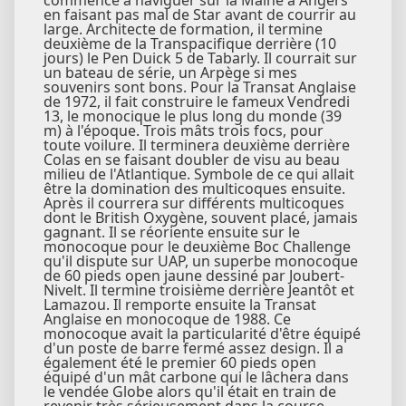
en faisant pas mal de Star avant de courrir au
large. Architecte de formation, il termine
deuxième de la Transpacifique derrière (10
jours) le Pen Duick 5 de Tabarly. Il courrait sur
un bateau de série, un Arpège si mes
souvenirs sont bons. Pour la Transat Anglaise
de 1972, il fait construire le fameux Vendredi
13, le monocique le plus long du monde (39
m) à l'époque. Trois mâts trois focs, pour
toute voilure. Il terminera deuxième derrière
Colas en se faisant doubler de visu au beau
milieu de l'Atlantique. Symbole de ce qui allait
être la domination des multicoques ensuite.
Après il courrera sur différents multicoques
dont le British Oxygène, souvent placé, jamais
gagnant. Il se réoriente ensuite sur le
monocoque pour le deuxième Boc Challenge
qu'il dispute sur UAP, un superbe monocoque
de 60 pieds open jaune dessiné par Joubert-
Nivelt. Il termine troisième derrière Jeantôt et
Lamazou. Il remporte ensuite la Transat
Anglaise en monocoque de 1988. Ce
monocoque avait la particularité d'être équipé
d'un poste de barre fermé assez design. Il a
également été le premier 60 pieds open
équipé d'un mât carbone qui le lâchera dans
le vendée Globe alors qu'il était en train de
revenir très sérieusement dans la course.