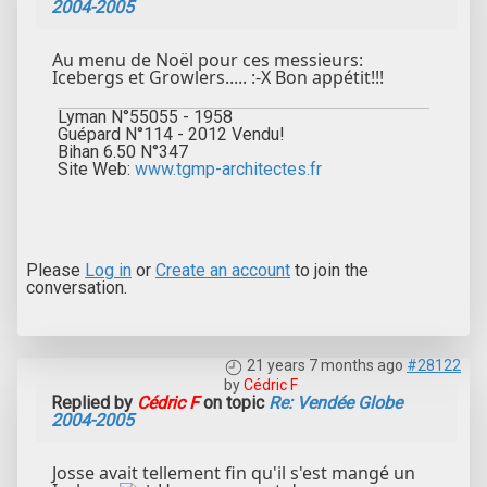
2004-2005
Au menu de Noël pour ces messieurs:
Icebergs et Growlers..... :-X Bon appétit!!!
Lyman N°55055 - 1958
Guépard N°114 - 2012 Vendu!
Bihan 6.50 N°347
Site Web:
www.tgmp-architectes.fr
Please
Log in
or
Create an account
to join the
conversation.
21 years 7 months ago
#28122
by
Cédric F
Replied by
Cédric F
on topic
Re: Vendée Globe
2004-2005
Josse avait tellement fin qu'il s'est mangé un