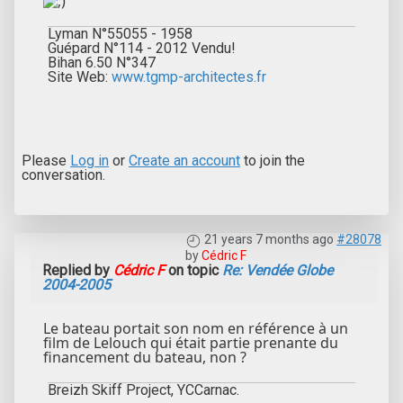
Lyman N°55055 - 1958
Guépard N°114 - 2012 Vendu!
Bihan 6.50 N°347
Site Web:
www.tgmp-architectes.fr
Please
Log in
or
Create an account
to join the
conversation.
21 years 7 months ago
#28078
by
Cédric F
Replied by
Cédric F
on topic
Re: Vendée Globe
2004-2005
Le bateau portait son nom en référence à un
film de Lelouch qui était partie prenante du
financement du bateau, non ?
Breizh Skiff Project, YCCarnac.