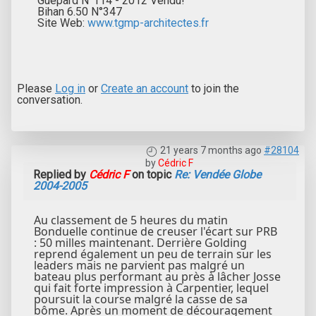
Guépard N°114 - 2012 Vendu!
Bihan 6.50 N°347
Site Web:
www.tgmp-architectes.fr
Please
Log in
or
Create an account
to join the
conversation.
21 years 7 months ago
#28104
by
Cédric F
Replied by
Cédric F
on topic
Re: Vendée Globe
2004-2005
Au classement de 5 heures du matin
Bonduelle continue de creuser l'écart sur PRB
: 50 milles maintenant. Derrière Golding
reprend également un peu de terrain sur les
leaders mais ne parvient pas malgré un
bateau plus performant au près à lâcher Josse
qui fait forte impression à Carpentier, lequel
poursuit la course malgré la casse de sa
bôme. Après un moment de découragement