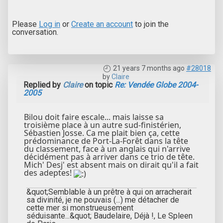
Please
Log in
or
Create an account
to join the
conversation.
21 years 7 months ago
#28018
by
Claire
Replied by
Claire
on topic
Re: Vendée Globe 2004-
2005
Bilou doit faire escale... mais laisse sa
troisième place à un autre sud-finistérien,
Sébastien Josse. Ca me plait bien ça, cette
prédominance de Port-La-Forêt dans la tête
du classement, face à un anglais qui n'arrive
décidément pas à arriver dans ce trio de tête.
Mich' Desj' est absent mais on dirait qu'il a fait
des adeptes!
&quot;Semblable à un prêtre à qui on arracherait
sa divinité, je ne pouvais (...) me détacher de
cette mer si monstrueusement
séduisante...&quot; Baudelaire, Déjà !, Le Spleen