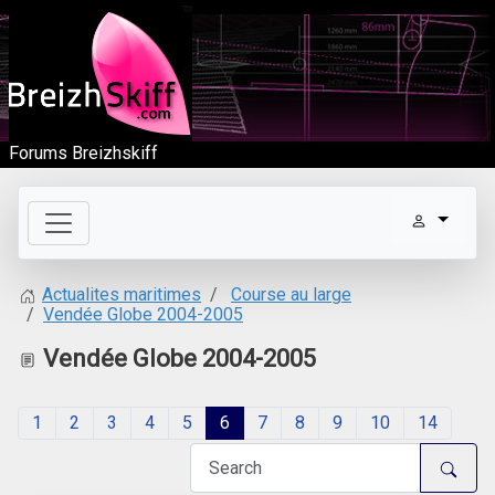
Forums Breizhskiff
Course au large
Actualites maritimes
Vendée Globe 2004-2005
Vendée Globe 2004-2005
1
2
3
4
5
6
7
8
9
10
14