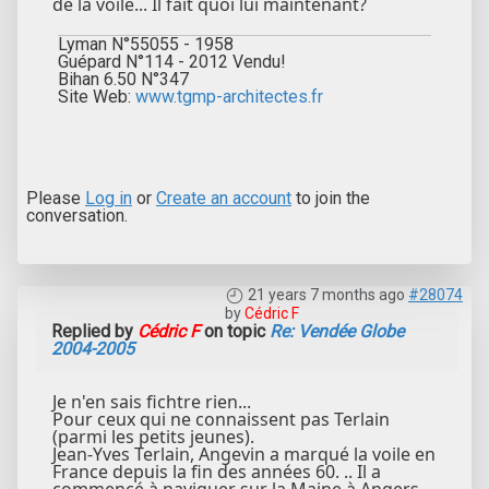
de la voile... Il fait quoi lui maintenant?
Lyman N°55055 - 1958
Guépard N°114 - 2012 Vendu!
Bihan 6.50 N°347
Site Web:
www.tgmp-architectes.fr
Please
Log in
or
Create an account
to join the
conversation.
21 years 7 months ago
#28074
by
Cédric F
Replied by
Cédric F
on topic
Re: Vendée Globe
2004-2005
Je n'en sais fichtre rien...
Pour ceux qui ne connaissent pas Terlain
(parmi les petits jeunes).
Jean-Yves Terlain, Angevin a marqué la voile en
France depuis la fin des années 60. .. Il a
commencé à naviguer sur la Maine à Angers