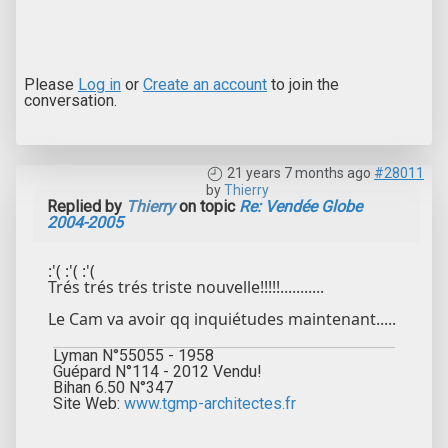
Please
Log in
or
Create an account
to join the
conversation.
21 years 7 months ago
#28011
by
Thierry
Replied by
Thierry
on topic
Re: Vendée Globe
2004-2005
:'( :'( :'(
Trés trés trés triste nouvelle!!!!!...........
Le Cam va avoir qq inquiétudes maintenant.....
Lyman N°55055 - 1958
Guépard N°114 - 2012 Vendu!
Bihan 6.50 N°347
Site Web:
www.tgmp-architectes.fr