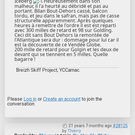
Iceberg
Heureusement dans son
malheur, il l'a heurté au débridé et pas au
portant. Bilan Bout-Dehors cassé, balcon
tordu, et jeu dans le safran, mais pas de casse
structurelle apparemment. Après quelques
heures à remettre de l'ordre il est est reparti
avec 300 milles de retard et 98 sur Golding.
Ceci dit sans Bout Dehors la remontée de
l'Atlantique sera dur : dommage pour lui car il
est la découverte de ce Vendée Globe.
200 mille de retard pour Golgin et les deux de
devant qui se tiennent en 5 milles. Quelle
bagarre !
Breizh Skiff Project, YCCarnac.
Please
Log in
or
Create an account
to join the
conversation.
21 years 7 months ago
#28125
by
Thierry