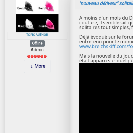
"nouveau dériveur" solitair
A moins d'un mois du Di
couture, il semblerait 
solitaires tout simples, 
TOPIC AUTHOR
Déjà évoqué sur le foru
entretenu pour le mome
Offline
www.breizhskiff.com/fo
Admin
Mais la nouvelle du jou
était apparu sur quelqu
More