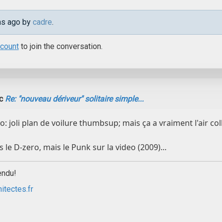
ths ago by
cadre
.
ccount
to join the conversation.
ic
Re: "nouveau dériveur" solitaire simple...
: joli plan de voilure thumbsup; mais ça a vraiment l'air col
 le D-zero, mais le Punk sur la video (2009)...
endu!
tectes.fr