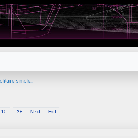
litaire simple...
...
10
28
Next
End