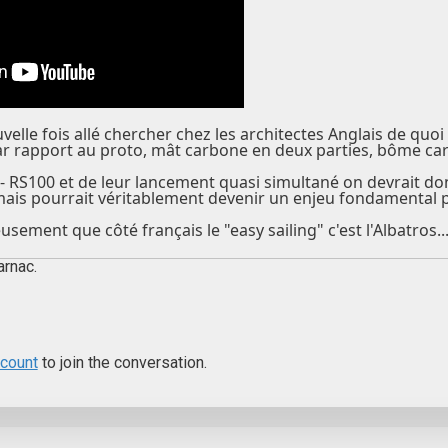
elle fois allé chercher chez les architectes Anglais de quo
 Par rapport au proto, mât carbone en deux parties, bôme ca
 - RS100 et de leur lancement quasi simultané on devrait don
ais pourrait véritablement devenir un enjeu fondamental po
ement que côté français le "easy sailing" c'est l'Albatros..
arnac.
ccount
to join the conversation.