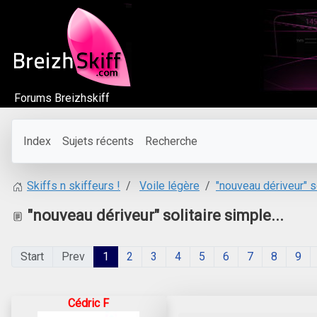
Forums Breizhskiff
Index
Sujets récents
Recherche
Voile légère
"nouveau dériveur" so
Skiffs n skiffeurs !
"nouveau dériveur" solitaire simple...
Start
Prev
1
2
3
4
5
6
7
8
9
Cédric F