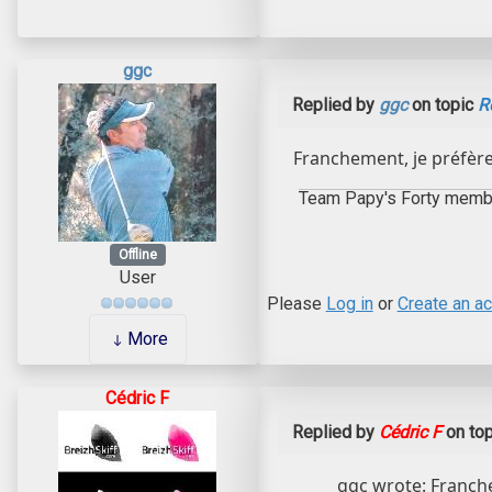
ggc
Replied by
ggc
on topic
Re
Franchement, je préfèr
Team Papy's Forty memb
Offline
User
Please
Log in
or
Create an a
More
Cédric F
Replied by
Cédric F
on to
ggc wrote: Franch