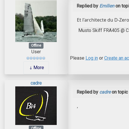
Replied by
Emilien
on top
Et l'architecte du D-Zer
Musto Skiff FRA405 @ 
Offline
User
Please
Log in
or
Create an a
More
cadre
Replied by
cadre
on topic
,
Offline