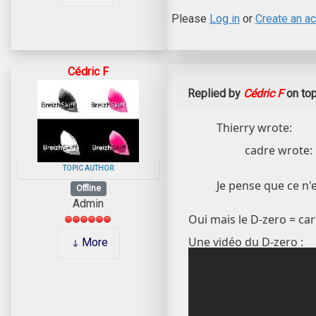
Please
Log in
or
Create an a
Cédric F
Replied by
Cédric F
on to
Thierry wrote:
cadre wrote: 
TOPIC AUTHOR
Je pense que ce n'e
Offline
Admin
Oui mais le D-zero = ca
Une vidéo du D-zero :
More