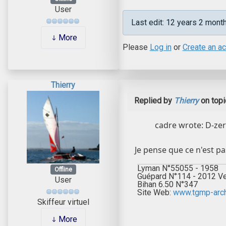
User
Last edit: 12 years 2 mon
More
Please
Log in
or
Create an a
Thierry
Replied by
Thierry
on top
cadre wrote: D-zero
Je pense que ce n'est pas
Lyman N°55055 - 1958
Offline
Guépard N°114 - 2012 V
User
Bihan 6.50 N°347
Site Web:
www.tgmp-archi
Skiffeur virtuel
More