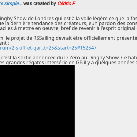
e simple...
was created by
Cédric F
nghy Show de Londres qui est à la voile légère ce que la fas
que la dernière tendance des créateurs, euh pardon des cons
faciles à mettre en oeuvre, bref de revenir à l'esprit original
m, le projet de RSSailing devrait être officiellement prése
nt :
rum/2-skiff-et-qar...t=25&start=25#152547
r, c'est la sortie annoncée du D-Zéro au Dinghy Show. Ce ba
es grandes régates intersérie en GB il y a quelques années :