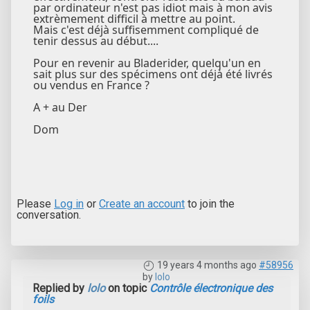
par ordinateur n'est pas idiot mais à mon avis
extrèmement difficil à mettre au point.
Mais c'est déjà suffisemment compliqué de
tenir dessus au début....
Pour en revenir au Bladerider, quelqu'un en
sait plus sur des spécimens ont déjà été livrés
ou vendus en France ?
A + au Der
Dom
Please
Log in
or
Create an account
to join the
conversation.
19 years 4 months ago
#58956
by
lolo
Replied by
lolo
on topic
Contrôle électronique des
foils