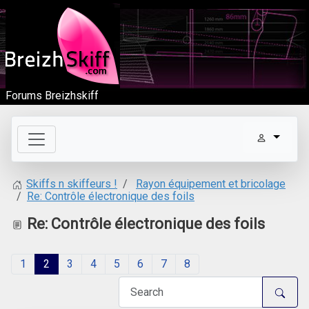
Forums Breizhskiff
Rayon équipement et bricolage
Skiffs n skiffeurs !
Re: Contrôle électronique des foils
Re: Contrôle électronique des foils
1
2
3
4
5
6
7
8