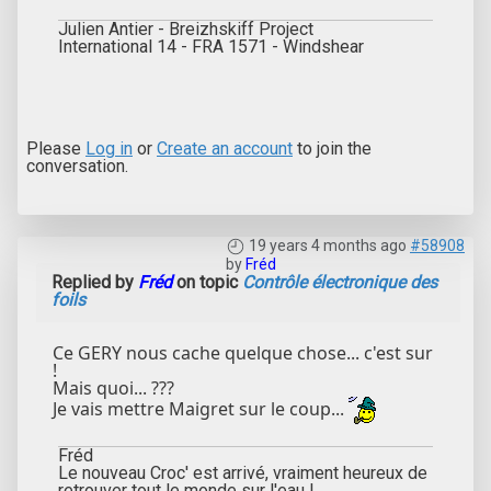
Julien Antier - Breizhskiff Project
International 14 - FRA 1571 - Windshear
Please
Log in
or
Create an account
to join the
conversation.
19 years 4 months ago
#58908
by
Fréd
Replied by
Fréd
on topic
Contrôle électronique des
foils
Ce GERY nous cache quelque chose... c'est sur
!
Mais quoi... ???
Je vais mettre Maigret sur le coup...
Fréd
Le nouveau Croc' est arrivé, vraiment heureux de
retrouver tout le monde sur l'eau !