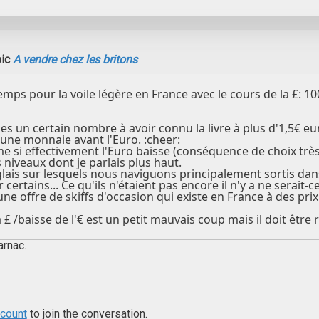
pic
A vendre chez les britons
emps pour la voile légère en France avec le cours de la £: 10
s un certain nombre à avoir connu la livre à plus d'1,5€ eur
une monnaie avant l'Euro. :cheer:
 si effectivement l'Euro baisse (conséquence de choix très
niveaux dont je parlais plus haut.
glais sur lesquels nous naviguons principalement sortis dan
certains... Ce qu'ils n'étaient pas encore il n'y a ne serait-c
 une offre de skiffs d'occasion qui existe en France à des pri
£ /baisse de l'€ est un petit mauvais coup mais il doit être r
arnac.
ccount
to join the conversation.