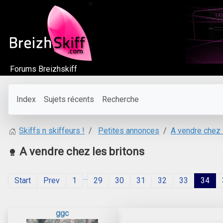
Forums Breizhskiff
Index
Sujets récents
Recherche
Petites annonces
A vendre chez 
Skiffs n skiffeurs !
A vendre chez les britons
...
Start
Prev
1
29
30
31
32
33
34
ggc