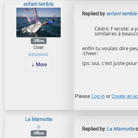
enfant terrible
Replied by
enfant terrible
Cédric F wrote: a 
similaires à beauc
Offline
User
enfin tu voulais dire pe
:cheer:
(ps: oui, c'est juste pou
More
Please
Log in
or
Create an a
La Marmotte
Replied by
La Marmotte
o
Offline