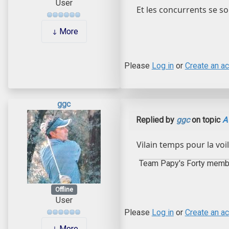
User
Et les concurrents se s
More
Please
Log in
or
Create an a
ggc
Replied by
ggc
on topic
A
Vilain temps pour la voil
Team Papy's Forty memb
Offline
User
Please
Log in
or
Create an a
More