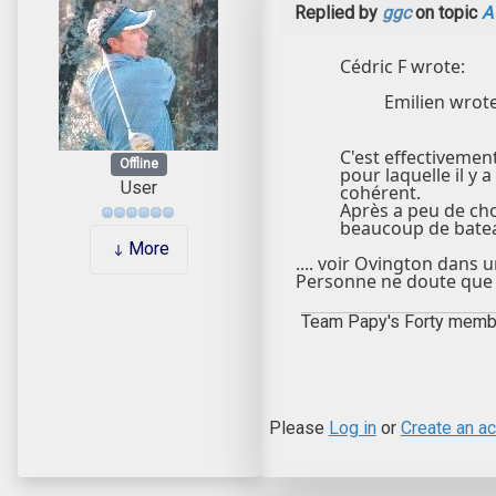
Replied by
ggc
on topic
A
Cédric F wrote:
Emilien wrote
C'est effectivement
Offline
pour laquelle il y
User
cohérent.
Après a peu de cho
beaucoup de batea
More
.... voir Ovington dans u
Personne ne doute que R
Team Papy's Forty memb
Please
Log in
or
Create an a