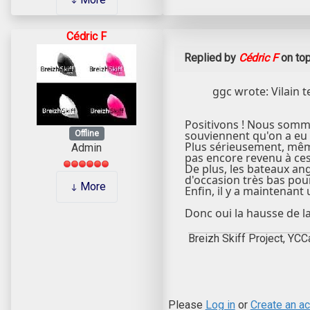
Cédric F
Replied by
Cédric F
on to
ggc wrote: Vilain t
Positivons ! Nous somme
souviennent qu'on a eu 
Offline
Plus sérieusement, même
Admin
pas encore revenu à ces 
De plus, les bateaux an
d'occasion très bas pour 
More
Enfin, il y a maintenant
Donc oui la hausse de la 
Breizh Skiff Project, YCC
Please
Log in
or
Create an a