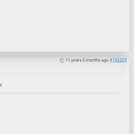
11 years 6 months ago
#165203
e: