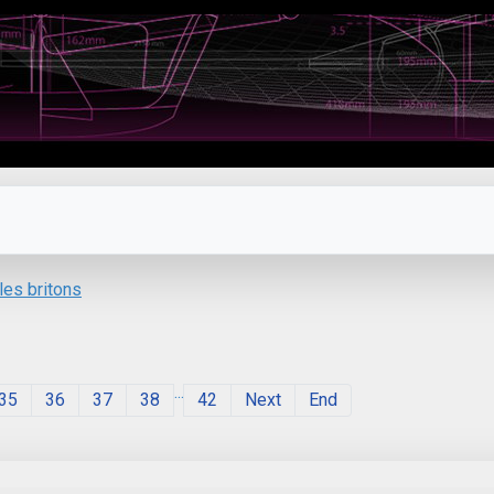
les britons
...
35
36
37
38
42
Next
End