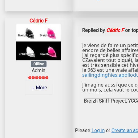
Cédric F
Replied by
Cédric F
on to
Je viens de faire un pet
encore de belles affaire
J'ai regardé plus spécif
CZavaient tout piqué), 
est très sensible cet hive
Offline
le 963 est une vraie affa
Admin
sailingdinghies.apollod
J'imagine aussi que ce 
More
un mois, cela vaut le co
Breizh Skiff Project, YCC
Please
Log in
or
Create an a