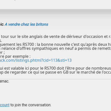
pic
A vendre chez les britons
it tour sur le site anglais de vente de dériveur d'occasion et
s.
iquement les RS700 : la bonne nouvelle c'est qu'après deux hiv
la relance d'offres sympathiques en neuf a permis de remettr
r ;
ire par exemple :
uck.com/listings.phtml?cid=113&sti=13
qui est valable ici pour le RS700 doit l'être pour de nombre
up de regarder ce qui se passe en GB sur le marché de l'occ
arnac.
ccount
to join the conversation.