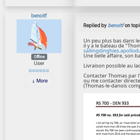
benoitf
Replied by
benoitf
on top
Un peu plus bas dans l
il y a le bateau de "Tho
sailingdinghies.apollo
Une belle affaire, son ba
Offline
User
Livraison possible au la
Contacter Thomas par l
ou me contacter directe
More
(Thomas-le-danois compre