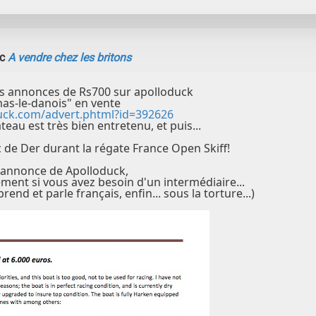
ic
A vendre chez les britons
es annonces de Rs700 sur apolloduck
mas-le-danois" en vente
duck.com/advert.phtml?id=392626
teau est très bien entretenu, et puis...
c de Der durant la régate France Open Skiff!
'annonce de Apolloduck,
ment si vous avez besoin d'un intermédiaire...
nd et parle français, enfin... sous la torture...)