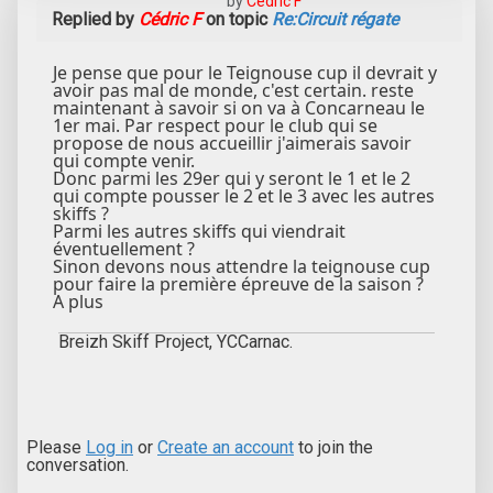
by
Cédric F
Replied by
Cédric F
on topic
Re:Circuit régate
Je pense que pour le Teignouse cup il devrait y
avoir pas mal de monde, c'est certain. reste
maintenant à savoir si on va à Concarneau le
1er mai. Par respect pour le club qui se
propose de nous accueillir j'aimerais savoir
qui compte venir.
Donc parmi les 29er qui y seront le 1 et le 2
qui compte pousser le 2 et le 3 avec les autres
skiffs ?
Parmi les autres skiffs qui viendrait
éventuellement ?
Sinon devons nous attendre la teignouse cup
pour faire la première épreuve de la saison ?
A plus
Breizh Skiff Project, YCCarnac.
Please
Log in
or
Create an account
to join the
conversation.