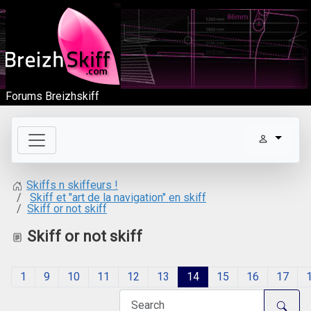
Forums Breizhskiff
Skiffs n skiffeurs !
Skiff et "art de la navigation" en skiff
Skiff or not skiff
Skiff or not skiff
1
9
10
11
12
13
14
15
16
17