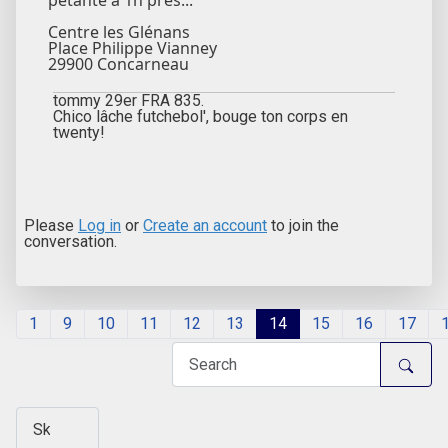
pétante à 1h près...
Centre les Glénans
Place Philippe Vianney
29900 Concarneau
tommy 29er FRA 835.
Chico lâche futchebol', bouge ton corps en
twenty!
Please
Log in
or
Create an account
to join the
conversation.
1
9
10
11
12
13
14
15
16
17