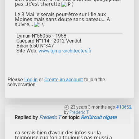
pas...(c'est charette
)
Le 8 Mai je serais peut-être sur l'Ile aux
Moines mais sans doute sans bateau... A
suivre...
Lyman N°55055 - 1958
Guépard N°114 - 2012 Vendu!
Bihan 6.50 N°347
Site Web:
www.tgmp-architectes.fr
Please
Log in
or
Create an account
to join the
conversation.
23 years 3 months ago
#13652
by
Frederic T
Replied by
Frederic T
on topic
Re:Circuit régate
ca serais bien d'avoir des infos sur la
teignouse cup:(on a toujours pas reussi a