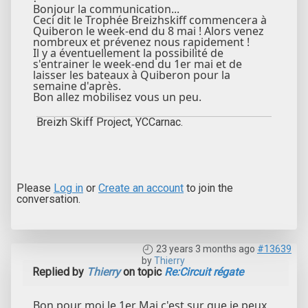
Bonjour la communication...
Ceci dit le Trophée Breizhskiff commencera à
Quiberon le week-end du 8 mai ! Alors venez
nombreux et prévenez nous rapidement !
Il y a éventuellement la possibilité de
s'entrainer le week-end du 1er mai et de
laisser les bateaux à Quiberon pour la
semaine d'après.
Bon allez mobilisez vous un peu.
Breizh Skiff Project, YCCarnac.
Please
Log in
or
Create an account
to join the
conversation.
23 years 3 months ago
#13639
by
Thierry
Replied by
Thierry
on topic
Re:Circuit régate
Bon pour moi le 1er Mai c'est sur que je peux