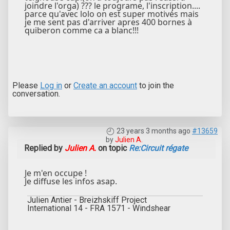
joindre l'orga) ??? le programe, l'inscription....
parce qu'avec lolo on est super motivés mais
je me sent pas d'arriver apres 400 bornes à
quiberon comme ca a blanc!!!
Please
Log in
or
Create an account
to join the
conversation.
23 years 3 months ago
#13659
by
Julien A.
Replied by
Julien A.
on topic
Re:Circuit régate
Je m'en occupe !
Je diffuse les infos asap.
Julien Antier - Breizhskiff Project
International 14 - FRA 1571 - Windshear