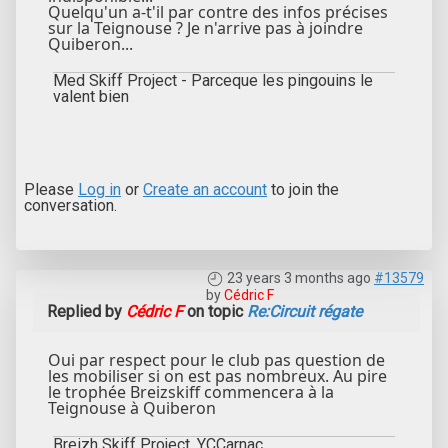
Quelqu'un a-t'il par contre des infos précises
sur la Teignouse ? Je n'arrive pas à joindre
Quiberon...
Med Skiff Project - Parceque les pingouins le
valent bien
Please
Log in
or
Create an account
to join the
conversation.
23 years 3 months ago
#13579
by
Cédric F
Replied by
Cédric F
on topic
Re:Circuit régate
Oui par respect pour le club pas question de
les mobiliser si on est pas nombreux. Au pire
le trophée Breizskiff commencera à la
Teignouse à Quiberon
Breizh Skiff Project, YCCarnac.