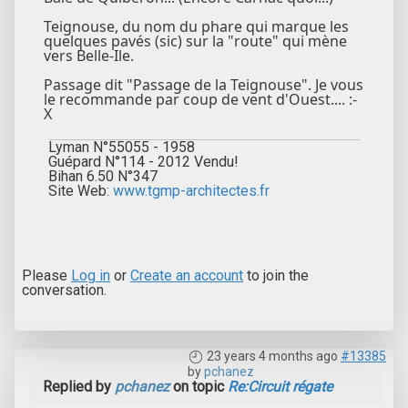
Teignouse, du nom du phare qui marque les
quelques pavés (sic) sur la "route" qui mène
vers Belle-Ile.
Passage dit "Passage de la Teignouse". Je vous
le recommande par coup de vent d'Ouest.... :-
X
Lyman N°55055 - 1958
Guépard N°114 - 2012 Vendu!
Bihan 6.50 N°347
Site Web:
www.tgmp-architectes.fr
Please
Log in
or
Create an account
to join the
conversation.
23 years 4 months ago
#13385
by
pchanez
Replied by
pchanez
on topic
Re:Circuit régate