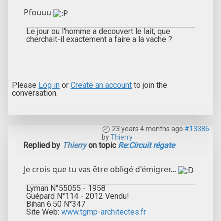
Pfouuu
Le jour ou l'homme a decouvert le lait, que
cherchait-il exactement a faire a la vache ?
Please
Log in
or
Create an account
to join the
conversation.
23 years 4 months ago
#13386
by
Thierry
Replied by
Thierry
on topic
Re:Circuit régate
Je crois que tu vas être obligé d'émigrer...
Lyman N°55055 - 1958
Guépard N°114 - 2012 Vendu!
Bihan 6.50 N°347
Site Web:
www.tgmp-architectes.fr