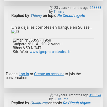
23 years 4 months ago
#13388
by
Thierry
Replied by
Thierry
on topic
Re:Circuit régate
On a déjà les comptes en banque en Suisse...
Lyman N°55055 - 1958
Guépard N°114 - 2012 Vendu!
Bihan 6.50 N°347
Site Web:
www.tgmp-architectes.fr
Please
Log in
or
Create an account
to join the
conversation.
23 years 3 months ago
#13574
by
Guillaume
Replied by
Guillaume
on topic
Re:Circuit régate