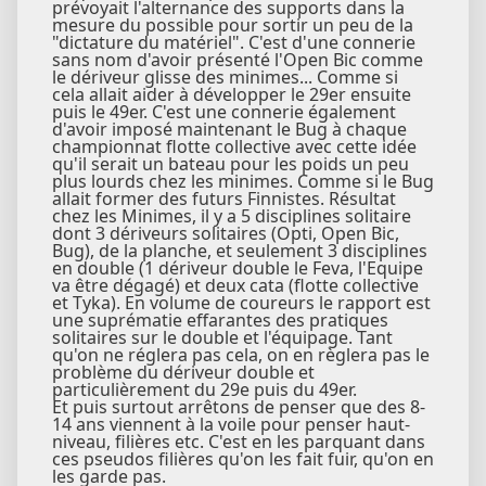
prévoyait l'alternance des supports dans la
mesure du possible pour sortir un peu de la
"dictature du matériel". C'est d'une connerie
sans nom d'avoir présenté l'Open Bic comme
le dériveur glisse des minimes... Comme si
cela allait aider à développer le 29er ensuite
puis le 49er. C'est une connerie également
d'avoir imposé maintenant le Bug à chaque
championnat flotte collective avec cette idée
qu'il serait un bateau pour les poids un peu
plus lourds chez les minimes. Comme si le Bug
allait former des futurs Finnistes. Résultat
chez les Minimes, il y a 5 disciplines solitaire
dont 3 dériveurs solitaires (Opti, Open Bic,
Bug), de la planche, et seulement 3 disciplines
en double (1 dériveur double le Feva, l'Equipe
va être dégagé) et deux cata (flotte collective
et Tyka). En volume de coureurs le rapport est
une suprématie effarantes des pratiques
solitaires sur le double et l'équipage. Tant
qu'on ne réglera pas cela, on en règlera pas le
problème du dériveur double et
particulièrement du 29e puis du 49er.
Et puis surtout arrêtons de penser que des 8-
14 ans viennent à la voile pour penser haut-
niveau, filières etc. C'est en les parquant dans
ces pseudos filières qu'on les fait fuir, qu'on en
les garde pas.