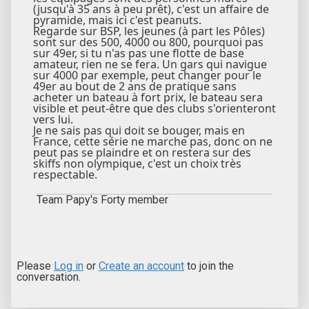
(jusqu'à 35 ans à peu prêt), c'est un affaire de
pyramide, mais ici c'est peanuts.
Regarde sur BSP, les jeunes (à part les Pôles)
sont sur des 500, 4000 ou 800, pourquoi pas
sur 49er, si tu n'as pas une flotte de base
amateur, rien ne se fera. Un gars qui navigue
sur 4000 par exemple, peut changer pour le
49er au bout de 2 ans de pratique sans
acheter un bateau à fort prix, le bateau sera
visible et peut-être que des clubs s'orienteront
vers lui.
Je ne sais pas qui doit se bouger, mais en
France, cette série ne marche pas, donc on ne
peut pas se plaindre et on restera sur des
skiffs non olympique, c'est un choix très
respectable.
Team Papy's Forty member
Please
Log in
or
Create an account
to join the
conversation.