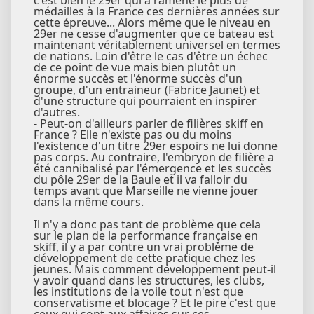
c'est bien le 29er qui a ramené le plus de
médailles à la France ces dernières années sur
cette épreuve... Alors même que le niveau en
29er ne cesse d'augmenter que ce bateau est
maintenant véritablement universel en termes
de nations. Loin d'être le cas d'être un échec
de ce point de vue mais bien plutôt un
énorme succès et l'énorme succès d'un
groupe, d'un entraineur (Fabrice Jaunet) et
d'une structure qui pourraient en inspirer
d'autres.
- Peut-on d'ailleurs parler de filières skiff en
France ? Elle n'existe pas ou du moins
l'existence d'un titre 29er espoirs ne lui donne
pas corps. Au contraire, l'embryon de filière a
été cannibalisé par l'émergence et les succès
du pôle 29er de la Baule et il va falloir du
temps avant que Marseille ne vienne jouer
dans la même cours.
Il n'y a donc pas tant de problème que cela
sur le plan de la performance française en
skiff, il y a par contre un vrai problème de
développement de cette pratique chez les
jeunes. Mais comment développement peut-il
y avoir quand dans les structures, les clubs,
les institutions de la voile tout n'est que
conservatisme et blocage ? Et le pire c'est que