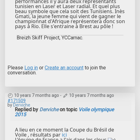
performances il y aura deux représentants
tunisien en Laser et Laser radial. Et quel plus
beau symbole que cela soit des Tunisiens. Inès
Gmati, la jeune femme qui vient de gagner le
championnat d'Afrique représentera donc son
pays à Rio. Elle s'entraine à Brest au pôle !
Breizh Skiff Project, YCCarnac.
Please
Log in
or
Create an account
to join the
conversation.
10 years 7 months ago
-
10 years 7 months ago
#171509
by
Derviche
Replied by
Derviche
on topic
Voile olympique
2015
A lieu en ce moment la Coupe du Brésil de
Voile , résultats par
ici
L’équipe de France a l'air dans les clous