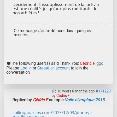
Décidément, l'assouplissement de la loi Evin
est une réalité, jusqu'aux plus méritants de
nos athlètes !
___________________________________________
Ce message s’auto-détruira dans quelques
minutes
The following user(s) said Thank You:
Cédric F
,
ggc
Please
Log in
or
Create an account
to join the
conversation.
10 years 8 months ago
#171220
by
Cédric F
Replied by
Cédric F
on topic
Voile olympique 2015
sailinganarchy.com/2015/12/03/johnny-i-
hardly-knew-ye/