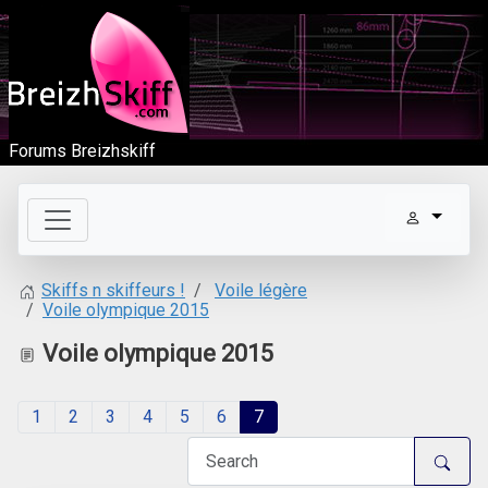
Forums Breizhskiff
Voile légère
Skiffs n skiffeurs !
Voile olympique 2015
Voile olympique 2015
1
2
3
4
5
6
7