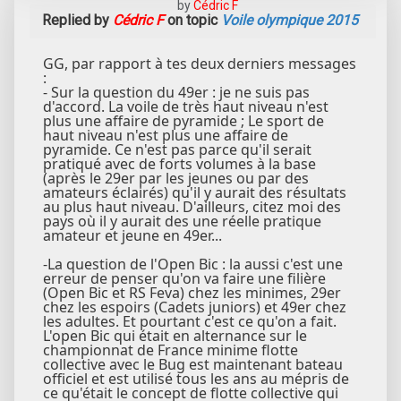
by
Cédric F
Replied by
Cédric F
on topic
Voile olympique 2015
GG, par rapport à tes deux derniers messages
:
- Sur la question du 49er : je ne suis pas
d'accord. La voile de très haut niveau n'est
plus une affaire de pyramide ; Le sport de
haut niveau n'est plus une affaire de
pyramide. Ce n'est pas parce qu'il serait
pratiqué avec de forts volumes à la base
(après le 29er par les jeunes ou par des
amateurs éclairés) qu'il y aurait des résultats
au plus haut niveau. D'ailleurs, citez moi des
pays où il y aurait des une réelle pratique
amateur et jeune en 49er...
-La question de l'Open Bic : la aussi c'est une
erreur de penser qu'on va faire une filière
(Open Bic et RS Feva) chez les minimes, 29er
chez les espoirs (Cadets juniors) et 49er chez
les adultes. Et pourtant c'est ce qu'on a fait.
L'open Bic qui était en alternance sur le
championnat de France minime flotte
collective avec le Bug est maintenant bateau
officiel et est utilisé tous les ans au mépris de
ce qu'était le concept de flotte collective qui