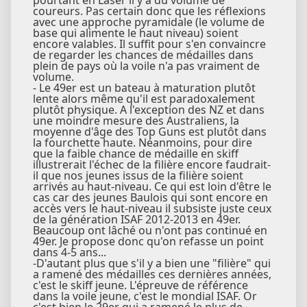
pourtant en Laser il y a du volume de
coureurs. Pas certain donc que les réflexions
avec une approche pyramidale (le volume de
base qui alimente le haut niveau) soient
encore valables. Il suffit pour s'en convaincre
de regarder les chances de médailles dans
plein de pays où la voile n'a pas vraiment de
volume.
- Le 49er est un bateau à maturation plutôt
lente alors même qu'il est paradoxalement
plutôt physique. A l'exception des NZ et dans
une moindre mesure des Australiens, la
moyenne d'âge des Top Guns est plutôt dans
la fourchette haute. Néanmoins, pour dire
que la faible chance de médaille en skiff
illustrerait l'échec de la filière encore faudrait-
il que nos jeunes issus de la filière soient
arrivés au haut-niveau. Ce qui est loin d'être le
cas car des jeunes Baulois qui sont encore en
accès vers le haut-niveau il subsiste juste ceux
de la génération ISAF 2012-2013 en 49er.
Beaucoup ont lâché ou n'ont pas continué en
49er. Je propose donc qu'on refasse un point
dans 4-5 ans...
-D'autant plus que s'il y a bien une "filière" qui
a ramené des médailles ces dernières années,
c'est le skiff jeune. L'épreuve de référence
dans la voile jeune, c'est le mondial ISAF. Or