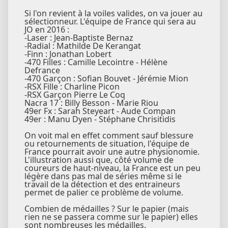
Si l'on revient à la voiles valides, on va jouer au
sélectionneur. L'équipe de France qui sera au
JO en 2016 :
-Laser : Jean-Baptiste Bernaz
-Radial : Mathilde De Kerangat
-Finn : Jonathan Lobert
-470 Filles : Camille Lecointre - Hélène
Defrance
-470 Garçon : Sofian Bouvet - Jérémie Mion
-RSX Fille : Charline Picon
-RSX Garçon Pierre Le Coq
Nacra 17 : Billy Besson - Marie Riou
49er Fx : Sarah Steyeart - Aude Compan
49er : Manu Dyen - Stéphane Chrisitidis
On voit mal en effet comment sauf blessure
ou retournements de situation, l'équipe de
France pourrait avoir une autre physionomie.
L'illustration aussi que, côté volume de
coureurs de haut-niveau, la France est un peu
légère dans pas mal de séries même si le
travail de la détection et des entraineurs
permet de palier ce problème de volume.
Combien de médailles ? Sur le papier (mais
rien ne se passera comme sur le papier) elles
sont nombreuses les médailles.