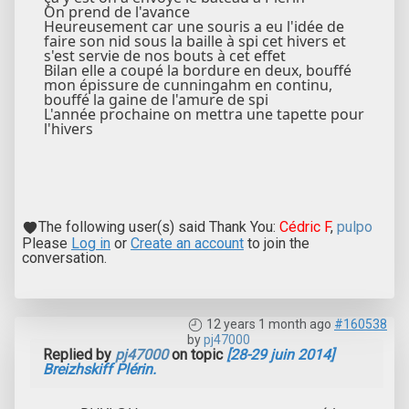
On prend de l'avance
Heureusement car une souris a eu l'idée de
faire son nid sous la baille à spi cet hivers et
s'est servie de nos bouts à cet effet
Bilan elle a coupé la bordure en deux, bouffé
mon épissure de cunningahm en continu,
bouffé la gaine de l'amure de spi
L'année prochaine on mettra une tapette pour
l'hivers
The following user(s) said Thank You:
Cédric F
,
pulpo
Please
Log in
or
Create an account
to join the
conversation.
12 years 1 month ago
#160538
by
pj47000
Replied by
pj47000
on topic
[28-29 juin 2014]
Breizhskiff Plérin.