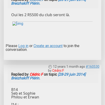
Breizhskiff Plérin.
Oui les 2 RS500 du club seront là.
Please
Log in
or
Create an account
to join the
conversation.
12 years 1 month ago
#160530
by
Cédric F
Replied by
Cédric F
on topic
[28-29 juin 2014]
Breizhskiff Plérin.
B14
Seb et Sophie
Philou et Erwan
I14 :