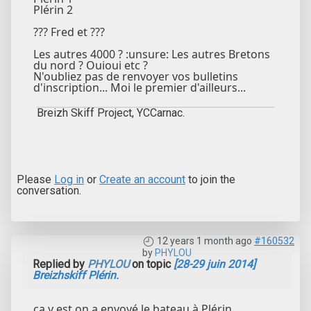
Plérin 2
??? Fred et ???
Les autres 4000 ? :unsure: Les autres Bretons
du nord ? Ouioui etc ?
N'oubliez pas de renvoyer vos bulletins
d'inscription... Moi le premier d'ailleurs...
Breizh Skiff Project, YCCarnac.
Please
Log in
or
Create an account
to join the
conversation.
12 years 1 month ago
#160532
by
PHYLOU
Replied by
PHYLOU
on topic
[28-29 juin 2014]
Breizhskiff Plérin.
ça y est on a envoyé le bateau à Plérin