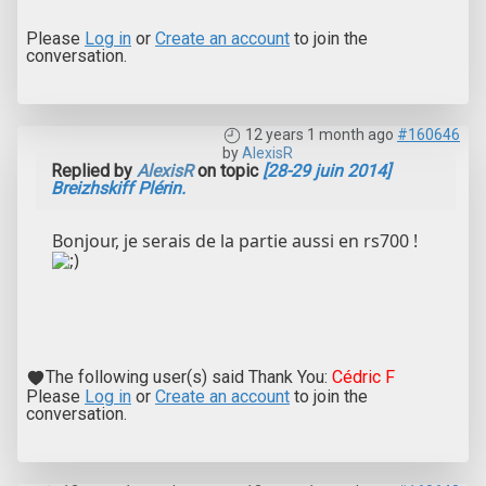
Please
Log in
or
Create an account
to join the
conversation.
12 years 1 month ago
#160646
by
AlexisR
Replied by
AlexisR
on topic
[28-29 juin 2014]
Breizhskiff Plérin.
Bonjour, je serais de la partie aussi en rs700 !
The following user(s) said Thank You:
Cédric F
Please
Log in
or
Create an account
to join the
conversation.