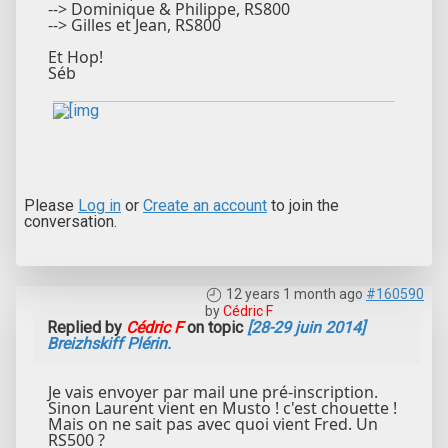
--> Dominique & Philippe, RS800
--> Gilles et Jean, RS800
Et Hop!
Séb
Please
Log in
or
Create an account
to join the
conversation.
12 years 1 month ago
#160590
by
Cédric F
Replied by
Cédric F
on topic
[28-29 juin 2014]
Breizhskiff Plérin.
Je vais envoyer par mail une pré-inscription.
Sinon Laurent vient en Musto ! c'est chouette !
Mais on ne sait pas avec quoi vient Fred. Un
RS500 ?