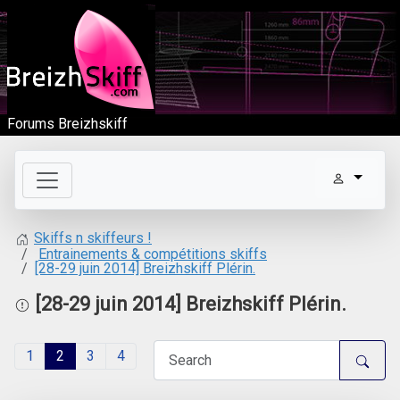
Forums Breizhskiff
Skiffs n skiffeurs !
Entrainements & compétitions skiffs
[28-29 juin 2014] Breizhskiff Plérin.
[28-29 juin 2014] Breizhskiff Plérin.
1
2
3
4