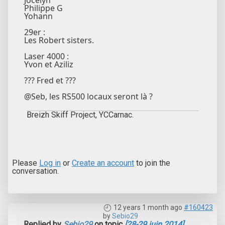
Philippe G
Yohann
29er :
Les Robert sisters.
Laser 4000 :
Yvon et Aziliz
??? Fred et ???
@Seb, les RS500 locaux seront là ?
Breizh Skiff Project, YCCarnac.
Please
Log in
or
Create an account
to join the
conversation.
12 years 1 month ago
#160423
by
Sebio29
Replied by
Sebio29
on topic
[28-29 juin 2014]