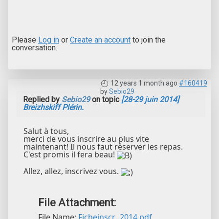
Please
Log in
or
Create an account
to join the
conversation.
12 years 1 month ago
#160419
by
Sebio29
Replied by
Sebio29
on topic
[28-29 juin 2014]
Breizhskiff Plérin.
Salut à tous,
merci de vous inscrire au plus vite
maintenant! Il nous faut réserver les repas.
C'est promis il fera beau!
Allez, allez, inscrivez vous.
File Attachment:
File Name:
Ficheinscr...2014.pdf