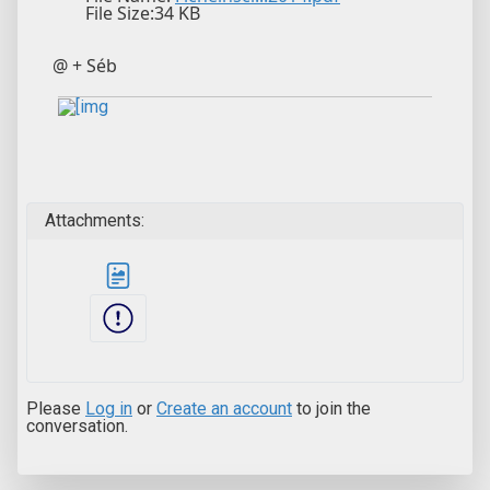
File Size:34 KB
@ + Séb
Attachments:
Please
Log in
or
Create an account
to join the
conversation.