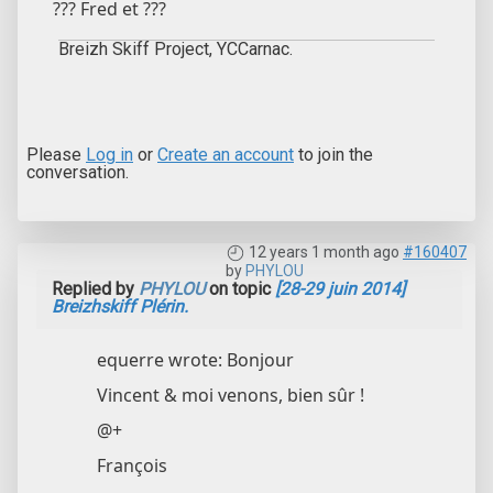
??? Fred et ???
Breizh Skiff Project, YCCarnac.
Please
Log in
or
Create an account
to join the
conversation.
12 years 1 month ago
#160407
by
PHYLOU
Replied by
PHYLOU
on topic
[28-29 juin 2014]
Breizhskiff Plérin.
equerre wrote: Bonjour
Vincent & moi venons, bien sûr !
@+
François