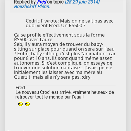
Replied by
Fréd
on topic
[28-29 juin 2014]
Breizhskiff Plérin.
Cédric F wrote: Mais on ne sait pas avec
quoi vient Fred. Un RS500 ?
Ça se profile effectivement sous la forme
RS500 avec Laure.
Seb, il y aura moyen de trouver du baby-
sitting sur place pour quand on sera sur l'eau
? Enfin, baby-sitting, c'est plus "animation" car
pour 8 et 10 ans, ils sont quand même assez
autonomes. Si c'est compliqué, on essaye de
trouver une solution nantaise... J'avais pensé
initialement les laisser avec ma mère au
Guerzit, mais elle n'y sera pas. :dry:
Fréd
Le nouveau Croc' est arrivé, vraiment heureux de
retrouver tout le monde sur l'eau !