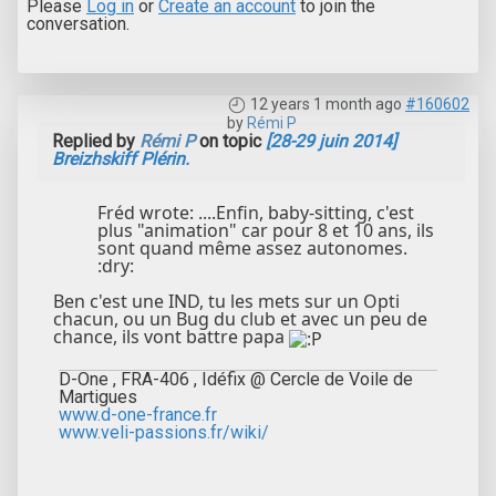
Please
Log in
or
Create an account
to join the
conversation.
12 years 1 month ago
#160602
by
Rémi P
Replied by
Rémi P
on topic
[28-29 juin 2014]
Breizhskiff Plérin.
Fréd wrote: ....Enfin, baby-sitting, c'est
plus "animation" car pour 8 et 10 ans, ils
sont quand même assez autonomes.
:dry:
Ben c'est une IND, tu les mets sur un Opti
chacun, ou un Bug du club et avec un peu de
chance, ils vont battre papa
D-One , FRA-406 , Idéfix @ Cercle de Voile de
Martigues
www.d-one-france.fr
www.veli-passions.fr/wiki/