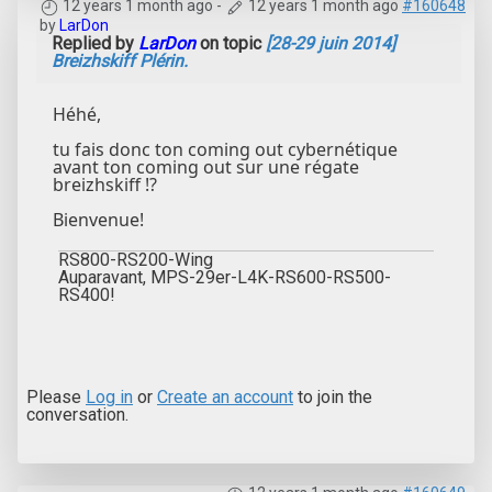
12 years 1 month ago
-
12 years 1 month ago
#160648
by
LarDon
Replied by
LarDon
on topic
[28-29 juin 2014]
Breizhskiff Plérin.
Héhé,
tu fais donc ton coming out cybernétique
avant ton coming out sur une régate
breizhskiff !?
Bienvenue!
RS800-RS200-Wing
Auparavant, MPS-29er-L4K-RS600-RS500-
RS400!
Please
Log in
or
Create an account
to join the
conversation.