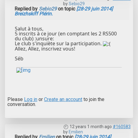
by
Sebio29
Replied by
Sebio29
on topic
[28-29 juin 2014]
Breizhskiff Plérin.
Salut à tous,
5 inscrits à ce jour (en comptant les 2 RS500
du club) :unsure:
Le club s'inquiète sur la participation.
Allez, Allez, inscrivez vous!
Séb
Please
Log in
or
Create an account
to join the
conversation.
12 years 1 month ago
#160583
by
Emilien
Replied by
Emilien
on topic
[28-29 juin 2014]