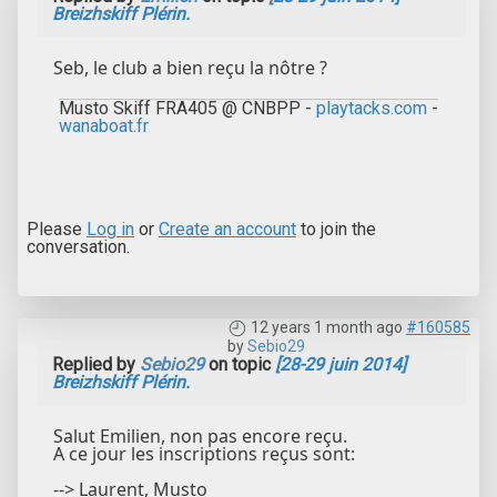
Breizhskiff Plérin.
Seb, le club a bien reçu la nôtre ?
Musto Skiff FRA405 @ CNBPP -
playtacks.com
-
wanaboat.fr
Please
Log in
or
Create an account
to join the
conversation.
12 years 1 month ago
#160585
by
Sebio29
Replied by
Sebio29
on topic
[28-29 juin 2014]
Breizhskiff Plérin.
Salut Emilien, non pas encore reçu.
A ce jour les inscriptions reçus sont:
--> Laurent, Musto