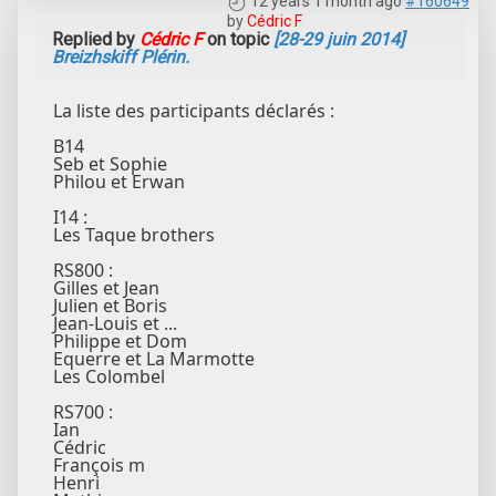
12 years 1 month ago
#160649
by
Cédric F
Replied by
Cédric F
on topic
[28-29 juin 2014]
Breizhskiff Plérin.
La liste des participants déclarés :
B14
Seb et Sophie
Philou et Erwan
I14 :
Les Taque brothers
RS800 :
Gilles et Jean
Julien et Boris
Jean-Louis et ...
Philippe et Dom
Equerre et La Marmotte
Les Colombel
RS700 :
Ian
Cédric
François m
Henri