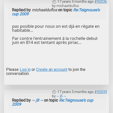
17 years 3 months ago
#92036
by
michaelduflos
Replied by
michaelduflos
on topic
Re:Teignouse's
cup 2009
pas posible pour nous on est djà en régate en
habitable...
Par contre l'entrainement à la rochelle debut
juin en B14 est tentant après piriac...
Please
Log in
or
Create an account
to join the
conversation.
17 years 3 months ago
#92039
by
~ jB ~
Replied by
~ jB ~
on topic
Re:Teignouse's cup
2009