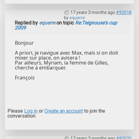
17 years 3 months ago
#92018
by
equerre
Replied by
equerre
on topic
Re:Teignouse's cup
2009
Bonjour
A priori, je navigue avec Max, mais si on doit
mixer sur place, on avisera !
Par ailleurs, Myriam, la femme de Gilles,
cherche à embarquer.
François
Please
Log in
or
Create an account
to join the
conversation.
17 years 3 months ago
#92020