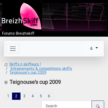
Forums Breizhskiff
Skiffs n skiffeurs !
Entrainements & compétitions skiffs
Teignouse's cup 2009
Teignouse's cup 2009
1
2
3
4
5
6