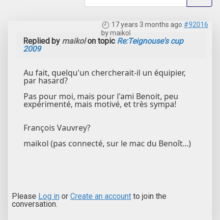
17 years 3 months ago
#92016
by
maikol
Replied by
maikol
on topic
Re:Teignouse's cup
2009
Au fait, quelqu'un chercherait-il un équipier,
par hasard?
Pas pour moi, mais pour l'ami Benoit, peu
expérimenté, mais motivé, et très sympa!
François Vauvrey?
maikol (pas connecté, sur le mac du Benoît...)
Please
Log in
or
Create an account
to join the
conversation.