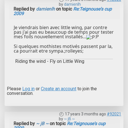
by
damienlh
Replied by
damienlh
on topic
Re:Teignouse's cup
2009
Je viendrais bien avec little wing, par contre
pas j'ai pas eu beaucoup de temps pour tester
mes foils nouvellement installés...
:P
Si quelques mothistes motivés passent par la,
ca pourrait etre sympa.;rolleyes;
Riding the wind - Fly on Little Wing
Please
Log in
or
Create an account
to join the
conversation.
17 years 3 months ago
#92021
by
~ jB ~
Replied by
~ jB ~
on topic
Re:Teignouse's cup