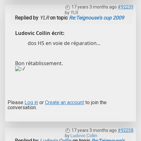
17 years 3 months ago
#92239
by
YLR
Replied by
YLR
on topic
Re:Teignouse's cup 2009
Ludovic Collin écrit:
dos HS en voie de réparation...
Bon rétablissement.
Please
Log in
or
Create an account
to join the
conversation.
17 years 3 months ago
#92258
by
Ludovic Collin
Replied by
Ludovic Collin
on topic
Re:Teignouse's