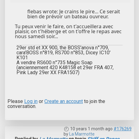
flebas wrote: Je crains le pire... Ce serait
bien de prévoir un bateau ouvreur.
Tu peux venir le faire, on t'accueillera avec
plaisir, on t'héberge et on t'offre le repas avec
nous samedi soir...
29er std et XX 900, the BOSS'anova n°709,
cara'BOSS n°819, RS700 n°853, Dicey IC10'
K101
A vendre RS600 n°735 Magic Soap
(anciennement 420 K48158 et 29er FRA 407,
Pink Lady 29er XX FRA1507)
Please
Log in
or
Create an account
to join the
conversation.
10 years 1 month ago
#176269
by
La Marmotte