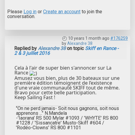
Please
Log in
or
Create an account
to join the
conversation.
10 years 1 month ago
#176259
by
Alexandre 38
Replied by
Alexandre 38
on topic
Skiff en Rance -
2 & 3 juillet 2016
Cela à l'air de super bien s'annoncer sur La
Rance
Amusez vous bien, plus de 30 bateaux sur une
première édition témoignent de l’existence
d'une vraie communauté SKIFF tout de même.
Bravo pour cette belle participation.
Keep Sailing Fast !
"On ne perd jamais- Soit nous gagnons, soit nous
apprenons ..." N.Mandela
-'Iaorana' RS 500 Mylar #1093 / 'WHYTE' RS 800
#1228 / 'Sissancatre' Musto-Skiff #604 /
'Rodéo-Clowns' RS 800 #1101