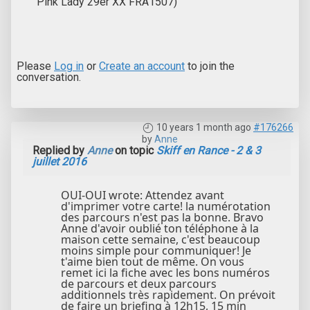
Pink Lady 29er XX FRA1507)
Please
Log in
or
Create an account
to join the
conversation.
10 years 1 month ago
#176266
by
Anne
Replied by
Anne
on topic
Skiff en Rance - 2 & 3
juillet 2016
OUI-OUI wrote: Attendez avant
d'imprimer votre carte! la numérotation
des parcours n'est pas la bonne. Bravo
Anne d'avoir oublié ton téléphone à la
maison cette semaine, c'est beaucoup
moins simple pour communiquer! Je
t'aime bien tout de même. On vous
remet ici la fiche avec les bons numéros
de parcours et deux parcours
additionnels très rapidement. On prévoit
de faire un briefing à 12h15, 15 min