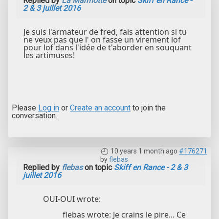
Replied by
La Marmotte
on topic
Skiff en Rance -
2 & 3 juillet 2016
Je suis l'armateur de fred, fais attention si tu
ne veux pas que l' on fasse un virement lof
pour lof dans l'idée de t'aborder en souquant
les artimuses!
Please
Log in
or
Create an account
to join the
conversation.
10 years 1 month ago
#176271
by
flebas
Replied by
flebas
on topic
Skiff en Rance - 2 & 3
juillet 2016
OUI-OUI wrote:
flebas wrote: Je crains le pire... Ce