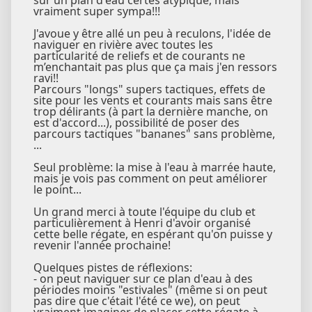
sur un plan d'eau certes atypique, mais
vraiment super sympa!!!
J'avoue y être allé un peu à reculons, l'idée de
naviguer en rivière avec toutes les
particularité de reliefs et de courants ne
m’enchantait pas plus que ça mais j'en ressors
ravi!!
Parcours "longs" supers tactiques, effets de
site pour les vents et courants mais sans être
trop délirants (à part la dernière manche, on
est d'accord...), possibilité de poser des
parcours tactiques "bananes" sans problème,
...
Seul problème: la mise à l'eau à marrée haute,
mais je vois pas comment on peut améliorer
le point...
Un grand merci à toute l'équipe du club et
particulièrement à Henri d'avoir organisé
cette belle régate, en espérant qu'on puisse y
revenir l'année prochaine!
Quelques pistes de réflexions:
- on peut naviguer sur ce plan d'eau à des
périodes moins "estivales" (même si on peut
pas dire que c'était l'été ce we), on peut