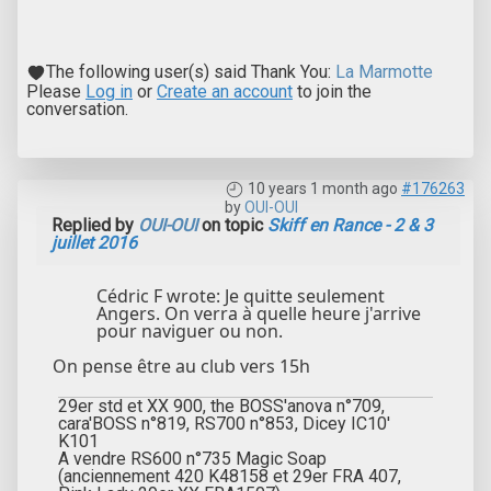
The following user(s) said Thank You:
La Marmotte
Please
Log in
or
Create an account
to join the
conversation.
10 years 1 month ago
#176263
by
OUI-OUI
Replied by
OUI-OUI
on topic
Skiff en Rance - 2 & 3
juillet 2016
Cédric F wrote: Je quitte seulement
Angers. On verra à quelle heure j'arrive
pour naviguer ou non.
On pense être au club vers 15h
29er std et XX 900, the BOSS'anova n°709,
cara'BOSS n°819, RS700 n°853, Dicey IC10'
K101
A vendre RS600 n°735 Magic Soap
(anciennement 420 K48158 et 29er FRA 407,