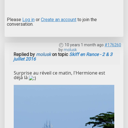
Please
Log in
or
Create an account
to join the
conversation.
10 years 1 month ago
#176260
by
molusk
Replied by
molusk
on topic
Skiff en Rance - 2 & 3
juillet 2016
Surprise au réveil ce matin, l'Hermione est
déjà là