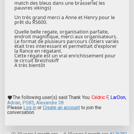
match des bleus dans une brasserie( les
pauvres vikings)
Un très grand merci a Anne et Henry pour le
prêt du RS600.
Quelle belle regate, organisation parfaite,
endroit magnifique, merci aux organisateurs.
Le format de plusieurs parcours côtiers variés
était tres interessant et permettait d'explorer
la Rance en régatant.
Cette régate est un vrai enrichissement pour
le circuit Breizhskiff
A très bientôt
The following user(s) said Thank You:
Cédric F
,
LarDon
,
Adrian
,
PS85
,
Alexandre 38
Please
Log in
or
Create an account
to join the
conversation.
10 years 1 month ago
-
10 years 1 month ago
#176282