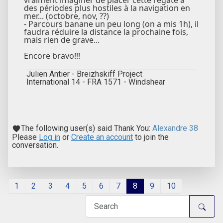
vraiment imaginer de placer cette régate à
des périodes plus hostiles à la navigation en
mer... (octobre, nov, ??)
- Parcours banane un peu long (on a mis 1h), il
faudra réduire la distance la prochaine fois,
mais rien de grave...
Encore bravo!!!
Julien Antier - Breizhskiff Project
International 14 - FRA 1571 - Windshear
The following user(s) said Thank You:
Alexandre 38
Please
Log in
or
Create an account
to join the
conversation.
1
2
3
4
5
6
7
8
9
10