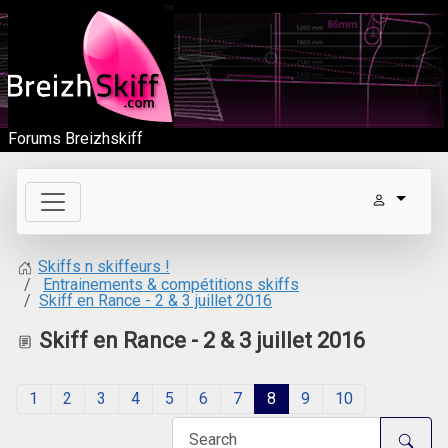
Forums Breizhskiff
Skiffs n skiffeurs !
Entrainements & compétitions skiffs
Skiff en Rance - 2 & 3 juillet 2016
Skiff en Rance - 2 & 3 juillet 2016
1
2
3
4
5
6
7
8
9
10