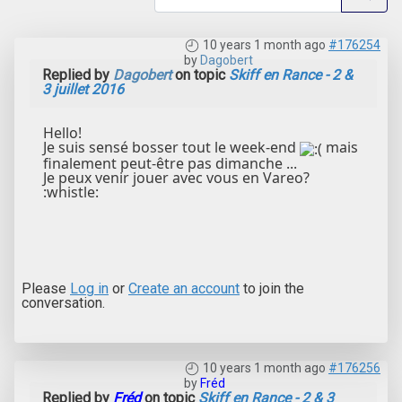
10 years 1 month ago
#176254
by
Dagobert
Replied by
Dagobert
on topic
Skiff en Rance - 2 &
3 juillet 2016
Hello!
Je suis sensé bosser tout le week-end
mais
finalement peut-être pas dimanche ...
Je peux venir jouer avec vous en Vareo?
:whistle:
Please
Log in
or
Create an account
to join the
conversation.
10 years 1 month ago
#176256
by
Fréd
Replied by
Fréd
on topic
Skiff en Rance - 2 & 3