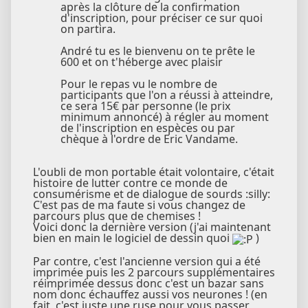
après la clôture de la confirmation
d'inscription, pour préciser ce sur quoi
on partira.
André tu es le bienvenu on te prête le
600 et on t'héberge avec plaisir
Pour le repas vu le nombre de
participants que l'on a réussi à atteindre,
ce sera 15€ par personne (le prix
minimum annoncé) à régler au moment
de l'inscription en espèces ou par
chèque à l'ordre de Eric Vandame.
L'oubli de mon portable était volontaire, c'était
histoire de lutter contre ce monde de
consumérisme et de dialogue de sourds :silly:
C'est pas de ma faute si vous changez de
parcours plus que de chemises !
Voici donc la dernière version (j'ai maintenant
bien en main le logiciel de dessin quoi
)
Par contre, c'est l'ancienne version qui a été
imprimée puis les 2 parcours supplémentaires
réimprimée dessus donc c'est un bazar sans
nom donc échauffez aussi vos neurones ! (en
fait, c'est juste une ruse pour vous passer