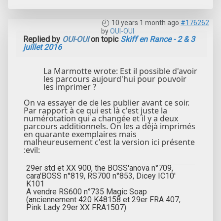
10 years 1 month ago
#176262
by
OUI-OUI
Replied by
OUI-OUI
on topic
Skiff en Rance - 2 & 3
juillet 2016
La Marmotte wrote: Est il possible d'avoir
les parcours aujourd'hui pour pouvoir
les imprimer ?
On va essayer de de les publier avant ce soir.
Par rapport à ce qui est là c'est juste la
numérotation qui a changée et il y a deux
parcours additionnels. On les a déjà imprimés
en quarante exemplaires mais
malheureusement c'est la version ici présente
:evil:
29er std et XX 900, the BOSS'anova n°709,
cara'BOSS n°819, RS700 n°853, Dicey IC10'
K101
A vendre RS600 n°735 Magic Soap
(anciennement 420 K48158 et 29er FRA 407,
Pink Lady 29er XX FRA1507)