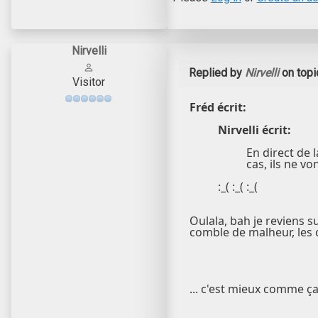
Nirvelli
Replied by
Nirvelli
on top
Visitor
Fréd écrit:
Nirvelli écrit:
En direct de l
cas, ils ne vo
:_( :_( :_(
Oulala, bah je reviens sur
comble de malheur, les 
... c'est mieux comme ç