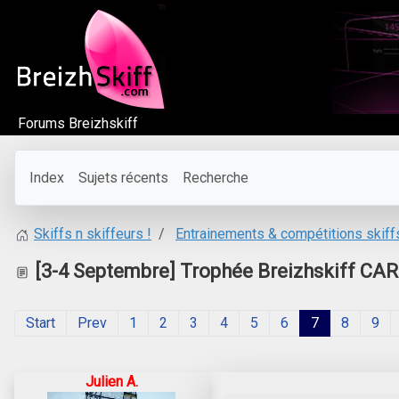
Forums Breizhskiff
Index
Sujets récents
Recherche
Entrainements & compétitions skiff
Skiffs n skiffeurs !
[3-4 Septembre] Trophée Breizhskiff C
Start
Prev
1
2
3
4
5
6
7
8
9
Julien A.