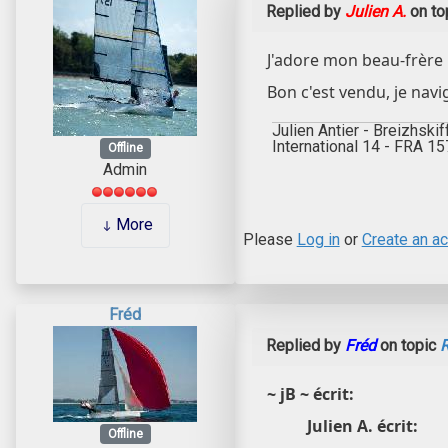
Replied by
Julien A.
on to
J'adore mon beau-frère 
Bon c'est vendu, je nav
Julien Antier - Breizhskif
International 14 - FRA 1
Offline
Admin
More
Please
Log in
or
Create an a
Fréd
Replied by
Fréd
on topic
R
~ jB ~ écrit:
Julien A. écrit:
Offline