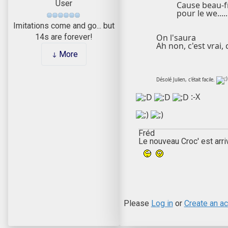
User
Cause beau-fr
pour le we...
Imitations come and go... but
On l'saura
14s are forever!
Ah non, c'est vrai, 
More
Désolé Julien, c'était facile.
:-X
Fréd
Le nouveau Croc' est arri
Please
Log in
or
Create an a