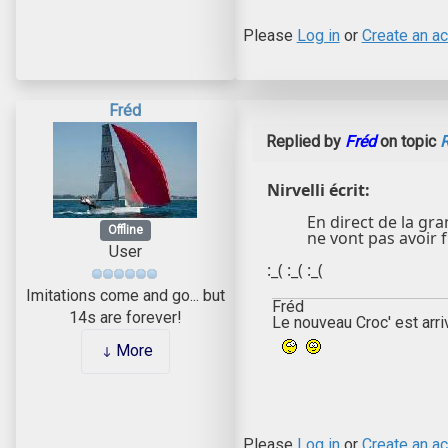
Please
Log in
or
Create an a
Fréd
Replied by
Fréd
on topic
R
Nirvelli écrit:
En direct de la gran
Offline
ne vont pas avoir f
User
:_( :_( :_(
Imitations come and go... but
Fréd
14s are forever!
Le nouveau Croc' est arri
More
Please
Log in
or
Create an a