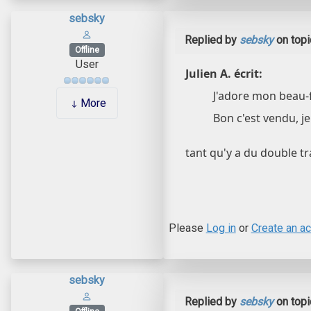
sebsky
Replied by
sebsky
on top
Offline
User
Julien A. écrit:
J'adore mon beau-f
More
Bon c'est vendu, j
tant qu'y a du double t
Please
Log in
or
Create an a
sebsky
Replied by
sebsky
on top