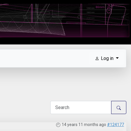
Log in
14 years 11 months ago
#124177