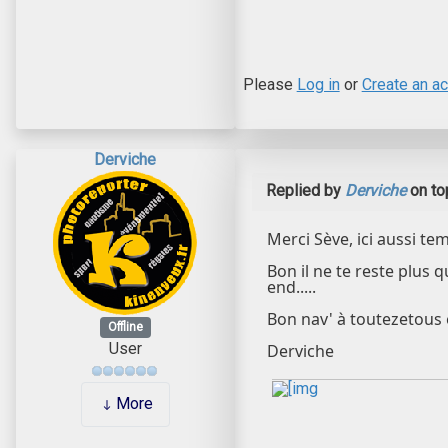
Please
Log in
or
Create an a
Derviche
Replied by
Derviche
on to
Merci Sève, ici aussi te
Bon il ne te reste plus 
end.....
Bon nav' à toutezetous 
Offline
User
Derviche
More