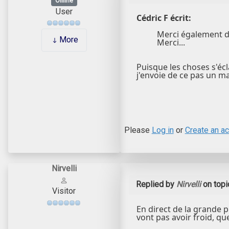
Offline
User
Cédric F écrit:
Merci également de
More
Merci...
Puisque les choses s'écla
j'envoie de ce pas un m
Please
Log in
or
Create an a
Nirvelli
Replied by
Nirvelli
on top
Visitor
En direct de la grande pl
vont pas avoir froid, qu