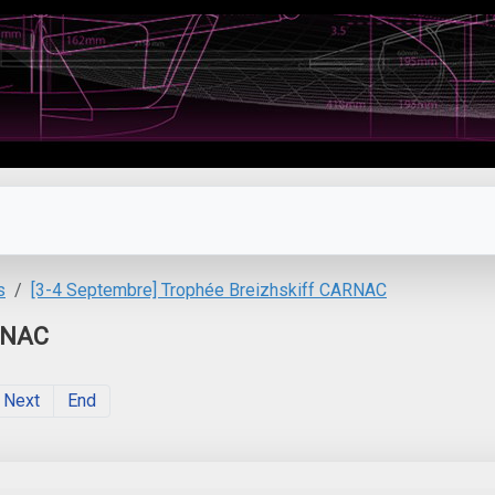
s
[3-4 Septembre] Trophée Breizhskiff CARNAC
ARNAC
Next
End