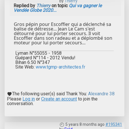
by
Thierry
Replied by
Thierry
on topic
Qui va gagner le
Vendée Globe 2020...
Gros pépin pour Escoffier qui a déclenché sa
balise de détresse... Jean Le Cam s'est
détourné pour lui porter secours. Il voit
Escoffier dans son radeau et a déplombé son
moteur pour lui porter secours...
Lyman N°55055 - 1958
Guépard N°114 - 2012 Vendu!
Bihan 6.50 N°347
Site Web:
www.tgmp-architectes.fr
The following user(s) said Thank You:
Alexandre 38
Please
Log in
or
Create an account
to join the
conversation.
5 years 8 months ago
#195341