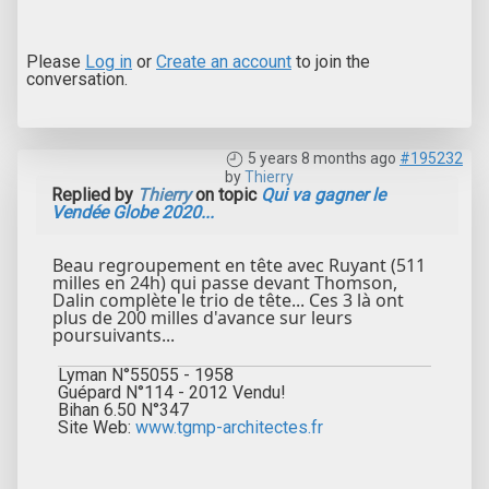
Please
Log in
or
Create an account
to join the
conversation.
5 years 8 months ago
#195232
by
Thierry
Replied by
Thierry
on topic
Qui va gagner le
Vendée Globe 2020...
Beau regroupement en tête avec Ruyant (511
milles en 24h) qui passe devant Thomson,
Dalin complète le trio de tête... Ces 3 là ont
plus de 200 milles d'avance sur leurs
poursuivants...
Lyman N°55055 - 1958
Guépard N°114 - 2012 Vendu!
Bihan 6.50 N°347
Site Web:
www.tgmp-architectes.fr