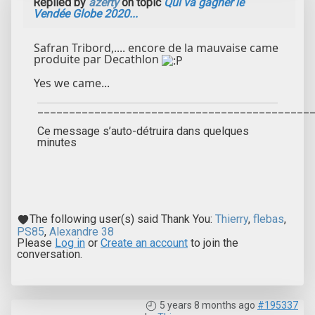
Replied by
azerty
on topic
Qui va gagner le
Vendée Globe 2020...
Safran Tribord,.... encore de la mauvaise came
produite par Decathlon
Yes we came...
___________________________________________
Ce message s’auto-détruira dans quelques
minutes
The following user(s) said Thank You:
Thierry
,
flebas
,
PS85
,
Alexandre 38
Please
Log in
or
Create an account
to join the
conversation.
5 years 8 months ago
#195337