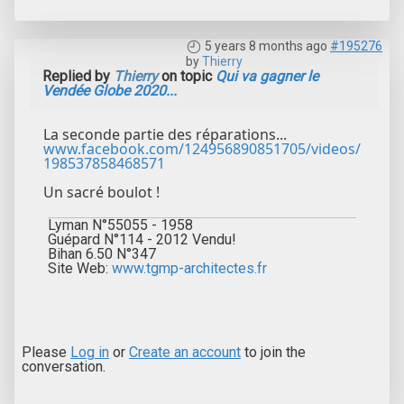
5 years 8 months ago
#195276
by
Thierry
Replied by
Thierry
on topic
Qui va gagner le
Vendée Globe 2020...
La seconde partie des réparations...
www.facebook.com/124956890851705/videos/
198537858468571
Un sacré boulot !
Lyman N°55055 - 1958
Guépard N°114 - 2012 Vendu!
Bihan 6.50 N°347
Site Web:
www.tgmp-architectes.fr
Please
Log in
or
Create an account
to join the
conversation.