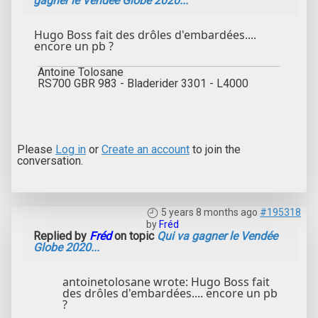
gagner le Vendée Globe 2020...
Hugo Boss fait des drôles d'embardées....
encore un pb ?
Antoine Tolosane
RS700 GBR 983 - Bladerider 3301 - L4000
Please
Log in
or
Create an account
to join the
conversation.
5 years 8 months ago
#195318
by
Fréd
Replied by
Fréd
on topic
Qui va gagner le Vendée
Globe 2020...
antoinetolosane wrote: Hugo Boss fait
des drôles d'embardées.... encore un pb
?