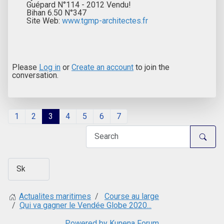
Guépard N°114 - 2012 Vendu!
Bihan 6.50 N°347
Site Web:
www.tgmp-architectes.fr
Please
Log in
or
Create an account
to join the
conversation.
1
2
3
4
5
6
7
Course au large
Actualites maritimes
Qui va gagner le Vendée Globe 2020...
Powered by
Kunena Forum