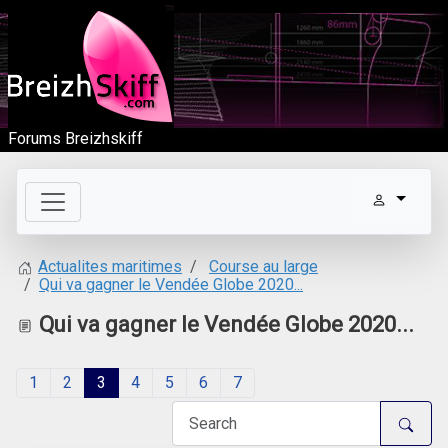
Forums Breizhskiff
Course au large
Actualites maritimes
Qui va gagner le Vendée Globe 2020...
Qui va gagner le Vendée Globe 2020...
1
2
3
4
5
6
7