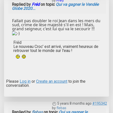
by
Fréd
Replied by
Fréd
on topic
Qui va gagner le Vendée
Globe 2020...
Fallait pas doubler le roi Jean dans les mers du
sud, crime de lèse majesté s'il en est ! Mais,
grand seigneur, c'est lui qui va le secourir !!!
Fréd
Le nouveau Croc' est arrivé, vraiment heureux de
retrouver tout le monde sur l'eau !
Please
Log in
or
Create an account
to join the
conversation.
5 years 8 months ago
#195342
by
flebas
Replied by
flebas
on topic
Qui va gagner le