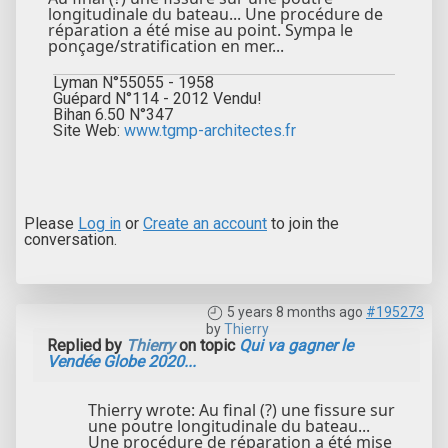
longitudinale du bateau... Une procédure de
réparation a été mise au point. Sympa le
ponçage/stratification en mer...
Lyman N°55055 - 1958
Guépard N°114 - 2012 Vendu!
Bihan 6.50 N°347
Site Web:
www.tgmp-architectes.fr
Please
Log in
or
Create an account
to join the
conversation.
5 years 8 months ago
#195273
by
Thierry
Replied by
Thierry
on topic
Qui va gagner le
Vendée Globe 2020...
Thierry wrote: Au final (?) une fissure sur
une poutre longitudinale du bateau...
Une procédure de réparation a été mise