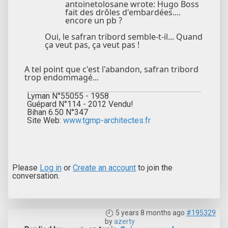
antoinetolosane wrote: Hugo Boss
fait des drôles d'embardées....
encore un pb ?
Oui, le safran tribord semble-t-il... Quand
ça veut pas, ça veut pas !
A tel point que c'est l'abandon, safran tribord
trop endommagé...
Lyman N°55055 - 1958
Guépard N°114 - 2012 Vendu!
Bihan 6.50 N°347
Site Web:
www.tgmp-architectes.fr
Please
Log in
or
Create an account
to join the
conversation.
5 years 8 months ago
#195329
by
azerty