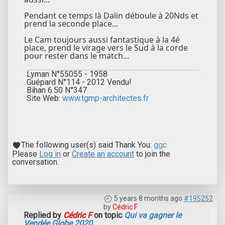
Pendant ce temps là Dalin déboule à 20Nds et
prend la seconde place...
Le Cam toujours aussi fantastique à la 4é
place, prend le virage vers le Sud à la corde
pour rester dans le match...
Lyman N°55055 - 1958
Guépard N°114 - 2012 Vendu!
Bihan 6.50 N°347
Site Web:
www.tgmp-architectes.fr
The following user(s) said Thank You:
ggc
Please
Log in
or
Create an account
to join the
conversation.
5 years 8 months ago
#195252
by
Cédric F
Replied by
Cédric F
on topic
Qui va gagner le
Vendée Globe 2020...