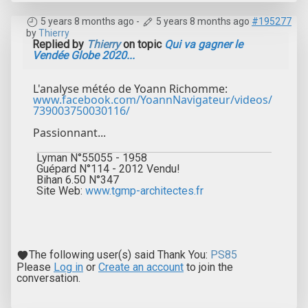
5 years 8 months ago
-
5 years 8 months ago
#195277
by
Thierry
Replied by
Thierry
on topic
Qui va gagner le
Vendée Globe 2020...
L'analyse météo de Yoann Richomme:
www.facebook.com/YoannNavigateur/videos/
739003750030116/
Passionnant...
Lyman N°55055 - 1958
Guépard N°114 - 2012 Vendu!
Bihan 6.50 N°347
Site Web:
www.tgmp-architectes.fr
The following user(s) said Thank You:
PS85
Please
Log in
or
Create an account
to join the
conversation.