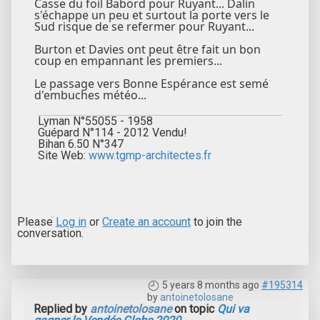
Casse du foil Babord pour Ruyant... Dalin
s'échappe un peu et surtout la porte vers le
Sud risque de se refermer pour Ruyant...
Burton et Davies ont peut être fait un bon
coup en empannant les premiers...
Le passage vers Bonne Espérance est semé
d'embuches météo...
Lyman N°55055 - 1958
Guépard N°114 - 2012 Vendu!
Bihan 6.50 N°347
Site Web:
www.tgmp-architectes.fr
Please
Log in
or
Create an account
to join the
conversation.
5 years 8 months ago
#195314
by
antoinetolosane
Replied by
antoinetolosane
on topic
Qui va