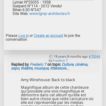
Lyman N°55055 - 1958
Guépard N°114 - 2012 Vendu!
Bihan 6.50 N°347
Site Web:
www.tgmp-architectes.fr
Please
Log in
or
Create an account
to join the
conversation.
18 years 8 months ago
#70044
by
Frederic T
Replied by
Frederic T
on topic
Culture, cinéma,
expo, théâtre, musique, littérature...
Amy Winehouse: Back to black
Magnifique album de cette chanteuse
qui possède une voix magnifique et
démontre dans cet album qu'elle est
bien autre chose que cette caricature où
elle est représentée par les médias