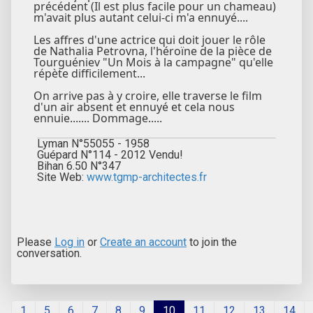
précédent (Il est plus facile pour un chameau)
m'avait plus autant celui-ci m'a ennuyé....
Les affres d'une actrice qui doit jouer le rôle
de Nathalia Petrovna, l'héroïne de la pièce de
Tourguéniev "Un Mois à la campagne" qu'elle
répète difficilement...
On arrive pas à y croire, elle traverse le film
d'un air absent et ennuyé et cela nous
ennuie....... Dommage.....
Lyman N°55055 - 1958
Guépard N°114 - 2012 Vendu!
Bihan 6.50 N°347
Site Web:
www.tgmp-architectes.fr
Please
Log in
or
Create an account
to join the
conversation.
1
5
6
7
8
9
10
11
12
13
14