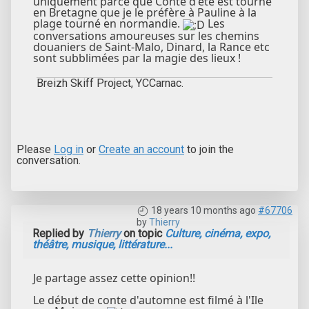
uniquement parce que Conte d'été est tourné
en Bretagne que je le préfère à Pauline à la
plage tourné en normandie.
Les
conversations amoureuses sur les chemins
douaniers de Saint-Malo, Dinard, la Rance etc
sont subblimées par la magie des lieux !
Breizh Skiff Project, YCCarnac.
Please
Log in
or
Create an account
to join the
conversation.
18 years 10 months ago
#67706
by
Thierry
Replied by
Thierry
on topic
Culture, cinéma, expo,
théâtre, musique, littérature...
Je partage assez cette opinion!!
Le début de conte d'automne est filmé à l'Ile