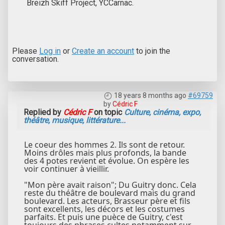
Breizh Skiff Project, YCCarnac.
Please
Log in
or
Create an account
to join the
conversation.
18 years 8 months ago
#69759
by
Cédric F
Replied by
Cédric F
on topic
Culture, cinéma, expo,
théâtre, musique, littérature...
Le coeur des hommes 2. Ils sont de retour.
Moins drôles mais plus profonds, la bande
des 4 potes revient et évolue. On espère les
voir continuer à vieillir.
"Mon père avait raison"; Du Guitry donc. Cela
reste du théâtre de boulevard mais du grand
boulevard. Les acteurs, Brasseur père et fils
sont excellents, les décors et les costumes
parfaits. Et puis une puèce de Guitry, c'est
toujours des phrases cultes notamment sur