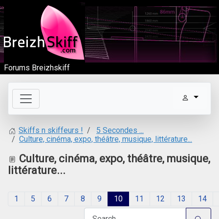
Forums Breizhskiff
5 Secondes ...
Skiffs n skiffeurs !
Culture, cinéma, expo, théâtre, musique, littérature...
Culture, cinéma, expo, théâtre, musique,
littérature...
1
5
6
7
8
9
10
11
12
13
14