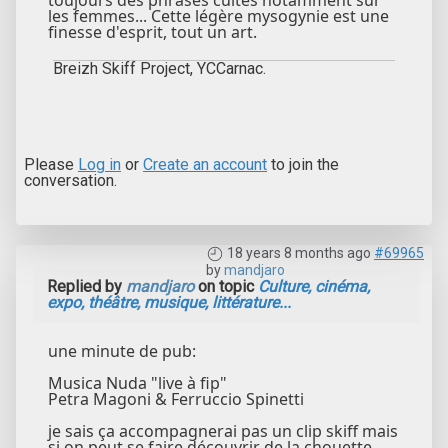
les femmes... Cette légère mysogynie est une
finesse d'esprit, tout un art.
Breizh Skiff Project, YCCarnac.
Please
Log in
or
Create an account
to join the
conversation.
18 years 8 months ago
#69965
by
mandjaro
Replied by
mandjaro
on topic
Culture, cinéma,
expo, théâtre, musique, littérature...
une minute de pub:
Musica Nuda "live à fip"
Petra Magoni & Ferruccio Spinetti
je sais ça accompagnerai pas un clip skiff mais
si on peut se faire découvrir de la chouette