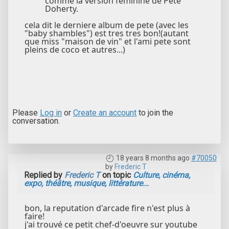
comme la version féminine de Pete
Doherty.
cela dit le derniere album de pete (avec les
"baby shambles") est tres tres bon!(autant
que miss "maison de vin" et l'ami pete sont
pleins de coco et autres...)
Please
Log in
or
Create an account
to join the
conversation.
18 years 8 months ago
#70050
by
Frederic T
Replied by
Frederic T
on topic
Culture, cinéma,
expo, théâtre, musique, littérature...
bon, la reputation d'arcade fire n'est plus à
faire!
j'ai trouvé ce petit chef-d'oeuvre sur youtube