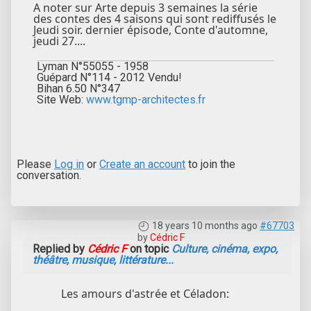
A noter sur Arte depuis 3 semaines la série
des contes des 4 saisons qui sont rediffusés le
Jeudi soir. dernier épisode, Conte d'automne,
jeudi 27....
Lyman N°55055 - 1958
Guépard N°114 - 2012 Vendu!
Bihan 6.50 N°347
Site Web:
www.tgmp-architectes.fr
Please
Log in
or
Create an account
to join the
conversation.
18 years 10 months ago
#67703
by
Cédric F
Replied by
Cédric F
on topic
Culture, cinéma, expo,
théâtre, musique, littérature...
Les amours d'astrée et Céladon: