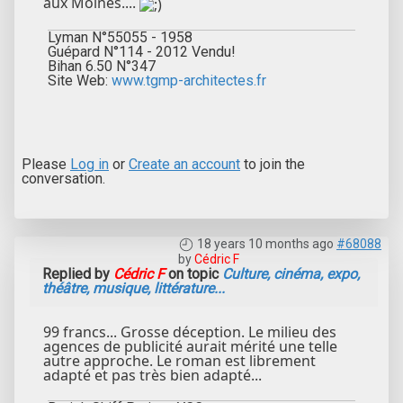
aux Moines....
Lyman N°55055 - 1958
Guépard N°114 - 2012 Vendu!
Bihan 6.50 N°347
Site Web:
www.tgmp-architectes.fr
Please
Log in
or
Create an account
to join the
conversation.
18 years 10 months ago
#68088
by
Cédric F
Replied by
Cédric F
on topic
Culture, cinéma, expo,
théâtre, musique, littérature...
99 francs... Grosse déception. Le milieu des
agences de publicité aurait mérité une telle
autre approche. Le roman est librement
adapté et pas très bien adapté...