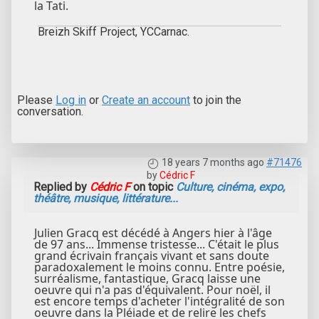
la Tati.
Breizh Skiff Project, YCCarnac.
Please
Log in
or
Create an account
to join the
conversation.
18 years 7 months ago
#71476
by
Cédric F
Replied by
Cédric F
on topic
Culture, cinéma, expo,
théâtre, musique, littérature...
Julien Gracq est décédé à Angers hier à l'âge
de 97 ans... Immense tristesse... C'était le plus
grand écrivain français vivant et sans doute
paradoxalement le moins connu. Entre poésie,
surréalisme, fantastique, Gracq laisse une
oeuvre qui n'a pas d'équivalent. Pour noël, il
est encore temps d'acheter l'intégralité de son
oeuvre dans la Pléiade et de relire les chefs