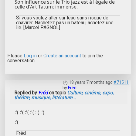
Son influence sur le Trio jazz est à l'égale de
celle d'Art Tatum: immense.
Si vous voulez aller sur leau sans risque de
chavirer. Nachetez pas un bateau, achetez une
île. [Marcel PAGNOL]
Please
Log in
or
Create an account
to join the
conversation.
18 years 7 months ago
#71511
by
Fréd
Replied by
Fréd
on topic
Culture, cinéma, expo,
théâtre, musique, littérature...
:'( :'( :'( :'( :'( :'(
:'(
Fréd