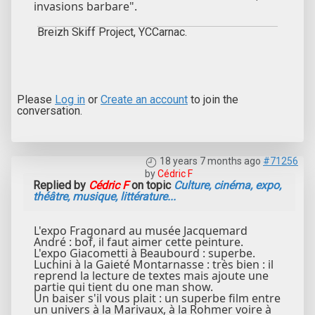
invasions barbare".
Breizh Skiff Project, YCCarnac.
Please
Log in
or
Create an account
to join the
conversation.
18 years 7 months ago
#71256
by
Cédric F
Replied by
Cédric F
on topic
Culture, cinéma, expo,
théâtre, musique, littérature...
L'expo Fragonard au musée Jacquemard
André : bof, il faut aimer cette peinture.
L'expo Giacometti à Beaubourd : superbe.
Luchini à la Gaieté Montarnasse : très bien : il
reprend la lecture de textes mais ajoute une
partie qui tient du one man show.
Un baiser s'il vous plait : un superbe film entre
un univers à la Marivaux, à la Rohmer voire à