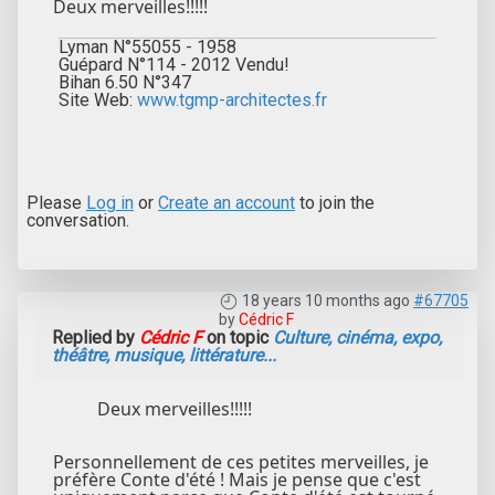
Deux merveilles!!!!!
Lyman N°55055 - 1958
Guépard N°114 - 2012 Vendu!
Bihan 6.50 N°347
Site Web:
www.tgmp-architectes.fr
Please
Log in
or
Create an account
to join the
conversation.
18 years 10 months ago
#67705
by
Cédric F
Replied by
Cédric F
on topic
Culture, cinéma, expo,
théâtre, musique, littérature...
Deux merveilles!!!!!
Personnellement de ces petites merveilles, je
préfère Conte d'été ! Mais je pense que c'est