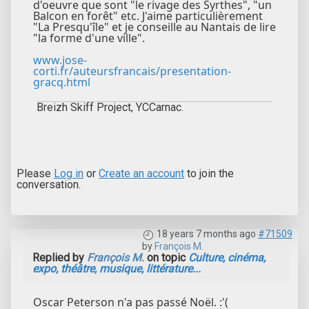
d'oeuvre que sont "le rivage des Syrthes", "un
Balcon en forêt" etc. J'aime particulièrement
"La Presqu'île" et je conseille au Nantais de lire
"la forme d'une ville".
www.jose-
corti.fr/auteursfrancais/presentation-
gracq.html
Breizh Skiff Project, YCCarnac.
Please
Log in
or
Create an account
to join the
conversation.
18 years 7 months ago
#71509
by
François M.
Replied by
François M.
on topic
Culture, cinéma,
expo, théâtre, musique, littérature...
Oscar Peterson n'a pas passé Noël. :'(