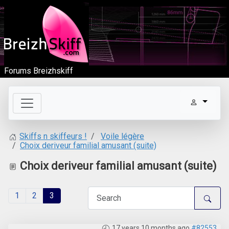
Forums Breizhskiff
Voile légère
Skiffs n skiffeurs !
Choix deriveur familial amusant (suite)
Choix deriveur familial amusant (suite)
1
2
3
17 years 10 months ago
#82553