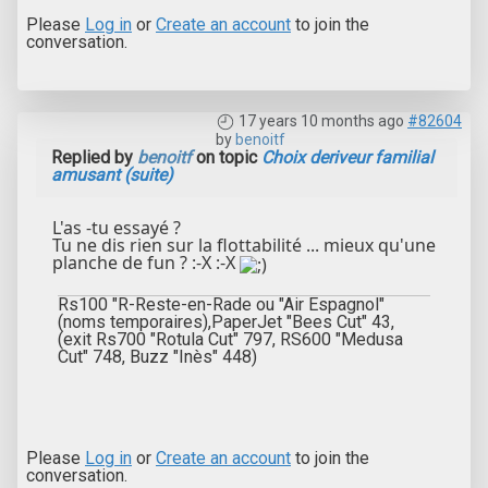
Please
Log in
or
Create an account
to join the
conversation.
17 years 10 months ago
#82604
by
benoitf
Replied by
benoitf
on topic
Choix deriveur familial
amusant (suite)
L'as -tu essayé ?
Tu ne dis rien sur la flottabilité ... mieux qu'une
planche de fun ? :-X :-X
Rs100 "R-Reste-en-Rade ou "Air Espagnol"
(noms temporaires),PaperJet "Bees Cut" 43,
(exit Rs700 "Rotula Cut" 797, RS600 "Medusa
Cut" 748, Buzz "Inès" 448)
Please
Log in
or
Create an account
to join the
conversation.