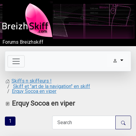
Forums Breizhskiff
Skiffs n skiffeurs !
Skiff et "art de la navigation" en skiff
Erquy Socoa en viper
Erquy Socoa en viper
1