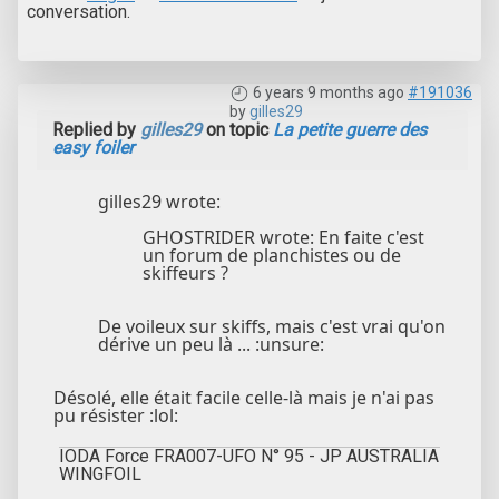
conversation.
6 years 9 months ago
#191036
by
gilles29
Replied by
gilles29
on topic
La petite guerre des
easy foiler
gilles29 wrote:
GHOSTRIDER wrote: En faite c'est
un forum de planchistes ou de
skiffeurs ?
De voileux sur skiffs, mais c'est vrai qu'on
dérive un peu là ... :unsure:
Désolé, elle était facile celle-là mais je n'ai pas
pu résister :lol:
IODA Force FRA007-UFO N° 95 - JP AUSTRALIA
WINGFOIL