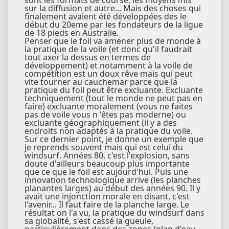
sur la diffusion et autre... Mais des choses qui
finalement avaient été développées des le
début du 20eme par les fondateurs de la ligue
de 18 pieds en Australie.
Penser que le foil va amener plus de monde à
la pratique de la voile (et donc qu'il faudrait
tout axer la dessus en termes de
développement) et notamment à la voile de
compétition est un doux rêve mais qui peut
vite tourner au cauchemar parce que la
pratique du foil peut être excluante. Excluante
techniquement (tout le monde ne peut pas en
faire) excluante moralement (vous ne faites
pas de voile vous n 'êtes pas moderne) ou
excluante géographiquement (il y a des
endroits non adaptés à la pratique du voile.
Sur ce dernier point, je donne un exemple que
je reprends souvent mais qui est celui du
windsurf. Années 80, c'est l'explosion, sans
doute d'ailleurs beaucoup plus importante
que ce que le foil est aujourd'hui. Puis une
innovation technologique arrive (les planches
planantes larges) au début des années 90. Il y
avait une injonction morale en disant, c'est
l'avenir... Il faut faire de la planche large. Le
résultat on l'a vu, la pratique du windsurf dans
sa globalité, s'est cassé la gueule,
particulièrement dans des zones (plan d'eau