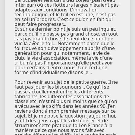
intérieur) où ces flotteurs larges n'étaient pas
adaptés aux conditions. L'innovation
technologique, et le foil en est une, n'est pas
en soi un progrès. C'est ce qu'on en fait qui
peut faire progresser...
Et sur ce dernier point je suis un peu inquiet,
parce qu'il ne passe pas grand chose, en tout
cas pas grand chose de neuf de ce point de
vue là avec le foil... Notamment parce que le
foi trouve son développement auprès d'une
génération pour qui notamment, la vie de
club, la vie d'association, même la vie d'une
tribu n'a pas l'importance qu'elle peut avoir
pour certains d'entre-nous. Une certaine
forme d'individualisme disons le...
Pour revenir au sujet de la petite guerre. Il ne
faut pas jouer les bisounours... Ce qu'il se
passe actuellement entre les différents
fabricants, les différentes associations de
classe etc, n'est ni plus ni moins que ce qu'on
a vécu avec les skiffs dans les années 90. J'en
reviens donc à mon premier message sur ce
sujet. Et je me pose la question : aujourd'hui,
y-a-til des gens capables de fédérer et de
structurer cette pratique foil en France à la
manière de ce que nous avons fait avec
breizhskiff pour les skiffs. Je le souhaite mais