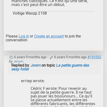
manches classiques. Ce n'est qu'une série,
mais c'est peut être un début.
Voltige Waszp 2158
Please
Log in
or
Create an account
to join the
conversation.
6 years 9 months ago
-
6 years 9 months ago
#191055
by
Jerem
Replied by
Jerem
on topic
La petite guerre des
easy foiler
erriep wrote:
Cédric F wrote: Pour revenir au
sujet de la petite guerre. Il ne faut
pas jouer les bisounours... Ce qu'il
se passe actuellement entre les
différents fabricants, les différentes