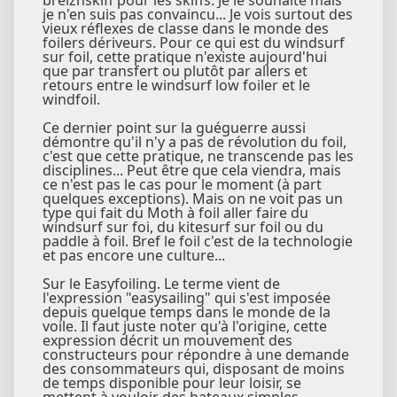
je n'en suis pas convaincu... Je vois surtout des
vieux réflexes de classe dans le monde des
foilers dériveurs. Pour ce qui est du windsurf
sur foil, cette pratique n'existe aujourd'hui
que par transfert ou plutôt par allers et
retours entre le windsurf low foiler et le
windfoil.
Ce dernier point sur la guéguerre aussi
démontre qu'il n'y a pas de révolution du foil,
c'est que cette pratique, ne transcende pas les
disciplines... Peut être que cela viendra, mais
ce n'est pas le cas pour le moment (à part
quelques exceptions). Mais on ne voit pas un
type qui fait du Moth à foil aller faire du
windsurf sur foi, du kitesurf sur foil ou du
paddle à foil. Bref le foil c'est de la technologie
et pas encore une culture...
Sur le Easyfoiling. Le terme vient de
l'expression "easysailing" qui s'est imposée
depuis quelque temps dans le monde de la
voile. Il faut juste noter qu'à l'origine, cette
expression décrit un mouvement des
constructeurs pour répondre à une demande
des consommateurs qui, disposant de moins
de temps disponible pour leur loisir, se
mettent à vouloir des bateaux simples,