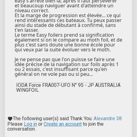
easy s'arrête bien là; après il faut persévérer
et beaucoup naviguer avant d'atteindre un
niveau correct.
Et la marge de progression est élevée... ce qui
rend intéressants ces bateaux. Tu peux passer
ainsi du stade de débutant à confirmé, sans
t'en lasser.
Le terme Easy foilers prend sa signification
également si on le compare au moth foil, et de
plus c'est sans doute une bonne école pour
qui veux par la suite évoluer vers le moth.
Je ne pense pas que l'on puisse se faire une
idée précise de la navigation sur foils après 1
ou 2 essais, c'est insuffisant parce qu'en
général on ne vole pas ou si peu...
IODA Force FRA007-UFO N° 95 - JP AUSTRALIA
WINGFOIL
The following user(s) said Thank You:
Alexandre 38
Please
Log in
or
Create an account
to join the
conversation.