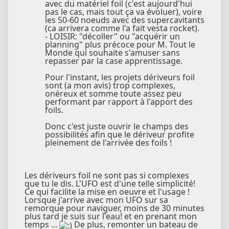
avec du matériel foil (c'est aujourd'hui
pas le cas, mais tout ça va évoluer), voire
les 50-60 noeuds avec des supercavitants
(ca arrivera comme l'a fait vesta rocket).
- LOISIR: "décoller" ou "acquérir un
planning" plus précoce pour M. Tout le
Monde qui souhaite s'amuser sans
repasser par la case apprentissage.
Pour l'instant, les projets dériveurs foil
sont (a mon avis) trop complexes,
onéreux et somme toute assez peu
performant par rapport à l'apport des
foils.
Donc c'est juste ouvrir le champs des
possibilités afin que le dériveur profite
pleinement de l'arrivée des foils !
Les dériveurs foil ne sont pas si complexes
que tu le dis. L'UFO est d'une telle simplicité!
Ce qui facilite la mise en oeuvre et l'usage !
Lorsque j'arrive avec mon UFO sur sa
remorque pour naviguer, moins de 30 minutes
plus tard je suis sur l'eau! et en prenant mon
temps ...
De plus, remonter un bateau de