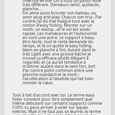
thierrylll wrote: On a tous un passif voile
très différent. Dériveurs lents, quillards,
planche....
On aime aussi bricoler son bateau, ou
avoir plug and play. Chacun son truc. Par
contre j'ai dû mal malgré tout avec la
notion d'easy foiling. Monter sur un
moth, un wazsp...et le vol est assez
rapide. Les manœuvres et l'autonomie
en sont une autre. Le support à beau
être facile, tout le reste demande du
temps, et là on quitte le easy foiling.
Idem en planche à foil. Autant dans le
très Light avec une grosse bâche je
trouve ça efficace plutôt élégant à
regarder, et ça aurait tendance à
m'attirer autant dans le vent fort, bof.
Par contre point commun entre une
planche standard et le moth :
l'accélération à l'abattée qui fait bien
monter le cœur.
Tout à fait d'accord avec toi. Le terme easy
foiler convient pour dire simplement que
même débutant sur certains supports comme
l'UFO, tu peux arriver à voler sur qques
mètres. Mais il ne faut pas se leurrer, le terme