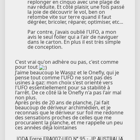
replonger en cinquo avec une plage de
nav réduite. Et côté plaisir, une fois passé
la joie de découvrir le vol, ben on
retombe vite sur terre quand il faut
dégréer, bricoler, réparer, optimiser, etc...
Par contre, j'avais oublié l'UFO, a mon
avis le seul foiler qui a l'air de naviguer
dans le carton. En plus il est très simple
de conception.
C'est vrai qu'on adhère ou pas, c'est comme
pour tout
J'aime beaucoup le Waspz et le Onefly, qui je
pense tout comme l'UFO ne sont pas des
usines à gaz: mon choix s'est orienté vers
l'UFO essentiellement pour sa stabilité à
l'arrêt. De ce côté là le Onefly n'a pas l'air mal
non plus.
Après près de 20 ans de planche, j'ai fait
beaucoup de dériveur archimédien, et je
reconnais que le dériveur sur foil me redonne
des sensations proches de celles que me
procuraient la planche, et me rappelle un peu
ces années déjà lointaines
IODA Force FRA007-UFO N° 95 - JP AUSTRALIA