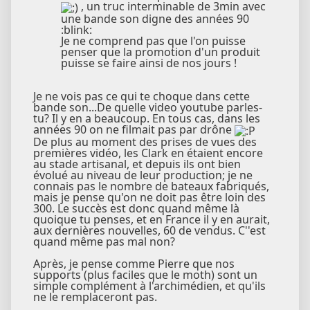
, un truc interminable de 3min avec
une bande son digne des années 90
:blink:
Je ne comprend pas que l'on puisse
penser que la promotion d'un produit
puisse se faire ainsi de nos jours !
Je ne vois pas ce qui te choque dans cette
bande son...De quelle video youtube parles-
tu? Il y en a beaucoup. En tous cas, dans les
années 90 on ne filmait pas par drône
De plus au moment des prises de vues des
premières vidéo, les Clark en étaient encore
au stade artisanal, et depuis ils ont bien
évolué au niveau de leur production; je ne
connais pas le nombre de bateaux fabriqués,
mais je pense qu'on ne doit pas être loin des
300. Le succès est donc quand même là
quoique tu penses, et en France il y en aurait,
aux dernières nouvelles, 60 de vendus. C''est
quand même pas mal non?
Après, je pense comme Pierre que nos
supports (plus faciles que le moth) sont un
simple complément à l'archimédien, et qu'ils
ne le remplaceront pas.