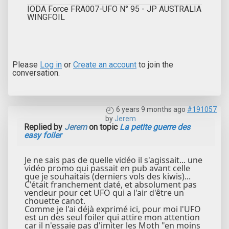
IODA Force FRA007-UFO N° 95 - JP AUSTRALIA
WINGFOIL
Please
Log in
or
Create an account
to join the
conversation.
6 years 9 months ago
#191057
by
Jerem
Replied by
Jerem
on topic
La petite guerre des
easy foiler
Je ne sais pas de quelle vidéo il s'agissait... une
vidéo promo qui passait en pub avant celle
que je souhaitais (derniers vols des kiwis)...
C'était franchement daté, et absolument pas
vendeur pour cet UFO qui a l'air d'être un
chouette canot.
Comme je l'ai déjà exprimé ici, pour moi l'UFO
est un des seul foiler qui attire mon attention
car il n'essaie pas d'imiter les Moth "en moins