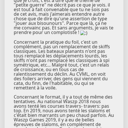
que je crois, c'est à dire que le thème de
"petite guerre" ne décrit pas ce que je vois. il
est tout à fait convenable que tu ne sois pas
de cet avis, mais j'aimerais entendre autre
chose que de dire qu'une assertion de type
"jouer aux bisounours". Parce que là, ça ne
me convainc pas. Et sans arguments, je vais te
prendre pour un complotiste !
Concernant la pratique du foil, c'est un
complément, pas un remplacement de skiffs
classiques. Les bateaux planants n'ont pas
tous remplacé les déplacements lourds, les
skiffs n'ont pas remplacé les classiques à spi
symétrique, etc... Malgré tout, c'est un relais
de croissance, ou en tous cas de
ralentissement du déclin. Au CVML, on voit
des foilers arriver, des gens qui viennent du
cata, du finn, de l'habitable, ou qui se
remettent à la voile.
Concernant le format, il y a tout de même des
tentatives. Au national Waszp 2018 nous
avons tenté les courses travers- travers: pas
top. En 2019, nous avons tenté les slaloms et
c'était bien marrants un peu chaud parfois. Au
Waszp Games 2019, il y a eu de belles
épreuves de slaloms, en complément de