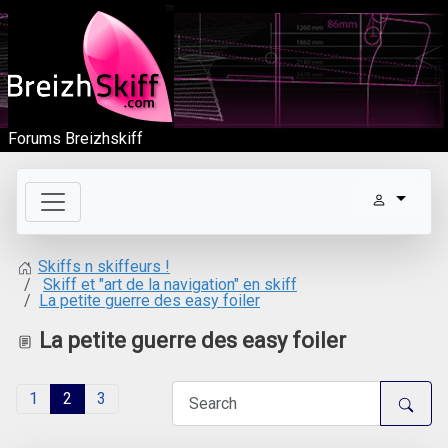
Forums Breizhskiff
Skiffs n skiffeurs !
Skiff et "art de la navigation" en skiff
La petite guerre des easy foiler
La petite guerre des easy foiler
1
2
3