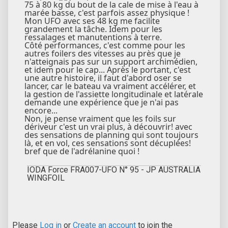
75 à 80 kg du bout de la cale de mise à l'eau à
marée basse, c'est parfois assez physique !
Mon UFO avec ses 48 kg me facilite
grandement la tâche. Idem pour les
ressalages et manutentions à terre.
Côté performances, c'est comme pour les
autres foilers des vitesses au près que je
n'atteignais pas sur un support archimédien,
et idem pour le cap... Après le portant, c'est
une autre histoire, il faut d'abord oser se
lancer, car le bateau va vraiment accélérer, et
la gestion de l'assiette longitudinale et latérale
demande une expérience que je n'ai pas
encore...
Non, je pense vraiment que les foils sur
dériveur c'est un vrai plus, à découvrir! avec
des sensations de planning qui sont toujours
là, et en vol, ces sensations sont décuplées!
bref que de l'adrélanine quoi !
IODA Force FRA007-UFO N° 95 - JP AUSTRALIA
WINGFOIL
Please
Log in
or
Create an account
to join the