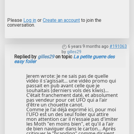
Please
Log in
or
Create an account
to join the
conversation.
6 years 9 months ago
#191063
by
gilles29
Replied by
gilles29
on topic
La petite guerre des
easy foiler
Jerem wrote: Je ne sais pas de quelle
vidéo il s'agissait... une vidéo promo qui
passait en pub avant celle que je
souhaitais (derniers vols des kiwis)...
C'était franchement daté, et absolument
pas vendeur pour cet UFO qui a l'air
d'être un chouette canot.
Comme je l'ai déjà exprimé ici, pour moi
l'UFO est un des seul foiler qui attire
mon attention car il n'essaie pas d'imiter
les Moth "en moins bien", et qu'il a l'air
de bien naviguer dans le carton... Après
critiquer le "branding" comme diraient