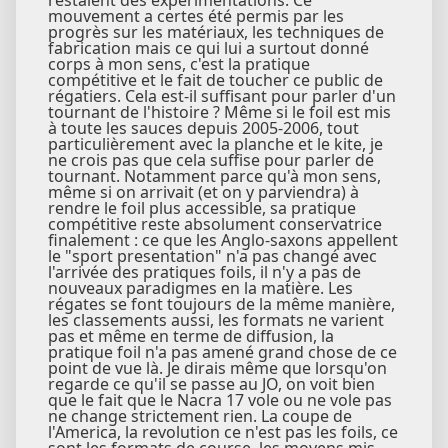
mouvement a certes été permis par les
progrès sur les matériaux, les techniques de
fabrication mais ce qui lui a surtout donné
corps à mon sens, c'est la pratique
compétitive et le fait de toucher ce public de
régatiers. Cela est-il suffisant pour parler d'un
tournant de l'histoire ? Même si le foil est mis
à toute les sauces depuis 2005-2006, tout
particulièrement avec la planche et le kite, je
ne crois pas que cela suffise pour parler de
tournant. Notamment parce qu'à mon sens,
même si on arrivait (et on y parviendra) à
rendre le foil plus accessible, sa pratique
compétitive reste absolument conservatrice
finalement : ce que les Anglo-saxons appellent
le "sport presentation" n'a pas changé avec
l'arrivée des pratiques foils, il n'y a pas de
nouveaux paradigmes en la matière. Les
régates se font toujours de la même manière,
les classements aussi, les formats ne varient
pas et même en terme de diffusion, la
pratique foil n'a pas amené grand chose de ce
point de vue là. Je dirais même que lorsqu'on
regarde ce qu'il se passe au JO, on voit bien
que le fait que le Nacra 17 vole ou ne vole pas
ne change strictement rien. La coupe de
l'America, la revolution ce n'est pas les foils, ce
sont les formats de course, les moyens mis