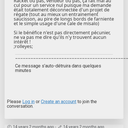
Racket ou pas, vendeur ou pas, ça fait mal au
cul pour un service nul puisque ma demande
était totalement déconnectée d'un projet de
régate (tout au mieux un entrainement
saucisson, au pire de longs bords de farniente
et le simple usage d'une cale de misalo)
Si le bénéfice n'est pas directement pécunier,
ne va pas me dire qu'ils n'y trouvent aucun
intérêt !
;rolleyes;
___________________________________________
Ce message s’auto-détruira dans quelques
minutes
Please
Log in
or
Create an account
to join the
conversation.
14 years 2 months ago
-
14 years 2 months ago