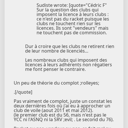
Sudiste wrote: [quote="Cédric F"
Sur la question des clubs qui
imposent la licence à leurs clubs :
ce n'est pas du racket puisque les
clubs ne touchent rien sur les
licences. Ils sont "vendeurs" mais
ne touchent pas de commission.
Dur à croire que les clubs ne retirent rien
de leur nombre de licenciés...
Les nombreux clubs qui imposent des
licences à leurs adhérents non régatiers
me font penser le contraire.
Un peu de théorie du complot ;rolleyes;
.[/quote]
Pas vraiment de complot, juste un constat les
deux dernières fois où j'ai eu à approcher un
club de voile (aout 2011 et mai 2012).
(le premier club est du 56, mais n'est pas le
YCC ni l'ASNQ ni la SRV ;evil; . Le second du 76).