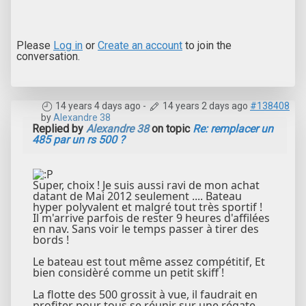
Please
Log in
or
Create an account
to join the
conversation.
14 years 4 days ago
-
14 years 2 days ago
#138408
by
Alexandre 38
Replied by
Alexandre 38
on topic
Re: remplacer un
485 par un rs 500 ?
Super, choix ! Je suis aussi ravi de mon achat
datant de Mai 2012 seulement .... Bateau
hyper polyvalent et malgré tout très sportif !
Il m'arrive parfois de rester 9 heures d'affilées
en nav. Sans voir le temps passer à tirer des
bords !
Le bateau est tout même assez compétitif, Et
bien considèré comme un petit skiff !
La flotte des 500 grossit à vue, il faudrait en
profiter pour tous se réunir sur une régate