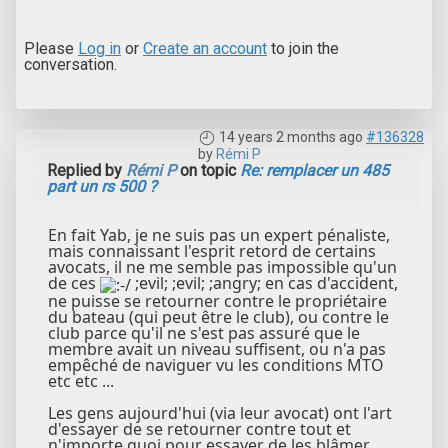
Please
Log in
or
Create an account
to join the
conversation.
14 years 2 months ago
#136328
by
Rémi P
Replied by
Rémi P
on topic
Re: remplacer un 485
part un rs 500 ?
En fait Yab, je ne suis pas un expert pénaliste,
mais connaissant l'esprit retord de certains
avocats, il ne me semble pas impossible qu'un
de ces
;evil; ;evil; ;angry; en cas d'accident,
ne puisse se retourner contre le propriétaire
du bateau (qui peut être le club), ou contre le
club parce qu'il ne s'est pas assuré que le
membre avait un niveau suffisent, ou n'a pas
empêché de naviguer vu les conditions MTO
etc etc ...
Les gens aujourd'hui (via leur avocat) ont l'art
d'essayer de se retourner contre tout et
n'importe quoi pour essayer de les blâmer