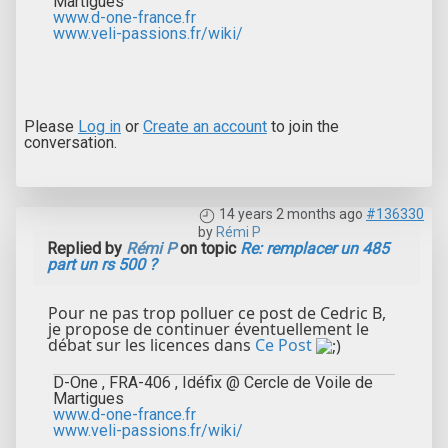
Martigues
www.d-one-france.fr
www.veli-passions.fr/wiki/
Please
Log in
or
Create an account
to join the
conversation.
14 years 2 months ago
#136330
by
Rémi P
Replied by
Rémi P
on topic
Re: remplacer un 485
part un rs 500 ?
Pour ne pas trop polluer ce post de Cedric B,
je propose de continuer éventuellement le
débat sur les licences dans
Ce Post
D-One , FRA-406 , Idéfix @ Cercle de Voile de
Martigues
www.d-one-france.fr
www.veli-passions.fr/wiki/