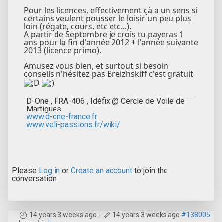
Pour les licences, effectivement çà a un sens si
certains veulent pousser le loisir un peu plus
loin (régate, cours, etc etc...).
A partir de Septembre je crois tu payeras 1
ans pour la fin d'année 2012 + l'année suivante
2013 (licence primo).
Amusez vous bien, et surtout si besoin
conseils n'hésitez pas Breizhskiff c'est gratuit
D-One , FRA-406 , Idéfix @ Cercle de Voile de
Martigues
www.d-one-france.fr
www.veli-passions.fr/wiki/
Please
Log in
or
Create an account
to join the
conversation.
14 years 3 weeks ago
-
14 years 3 weeks ago
#138005