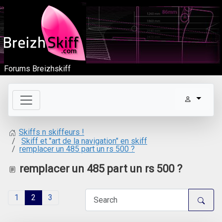
Forums Breizhskiff
Skiffs n skiffeurs !
Skiff et "art de la navigation" en skiff
remplacer un 485 part un rs 500 ?
remplacer un 485 part un rs 500 ?
1
2
3