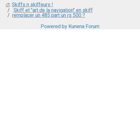
Skiffs n skiffeurs !
Skiff et "art de la navigation" en skiff
remplacer un 485 part un rs 500 ?
Powered by
Kunena Forum