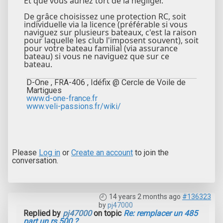
Et que vous auriez tort de la négliger.
De grâce choisissez une protection RC, soit
individuelle via la licence (préférable si vous
naviguez sur plusieurs bateaux, c'est la raison
pour laquelle les club l'imposent souvent), soit
pour votre bateau familial (via assurance
bateau) si vous ne naviguez que sur ce
bateau.
D-One , FRA-406 , Idéfix @ Cercle de Voile de
Martigues
www.d-one-france.fr
www.veli-passions.fr/wiki/
Please
Log in
or
Create an account
to join the
conversation.
14 years 2 months ago
#136323
by
pj47000
Replied by
pj47000
on topic
Re: remplacer un 485
part un rs 500 ?