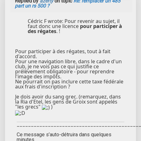
Replied by
azerty
on topic
Re: remplacer un 485
part un rs 500 ?
Cédric F wrote: Pour revenir au sujet, il
faut donc une licence
pour participer à
des régates
. !
Pour participer à des régates, tout à fait
d'accord.
Pour une navigation libre, dans le cadre d'un
club, je ne vois pas ce qui justifie ce
prélèvement obligatoire - pour reprendre
l'image des impôts.
Ne pourrait on pas inclure cette taxe fédérale
aux frais d'inscription ?
Je dois avoir du sang grec. (remarquez, dans
la Ria d'Etel, les gens de Groix sont appelés
"les grecs"
)
___________________________________________
Ce message s’auto-détruira dans quelques
minutes