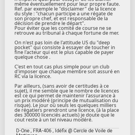
même éventuellement pour leur propre faute.
Ref. par exemple le "disclaimer" de la licence
du style : "chacun participe a une régate de
son propre chef, et est responsable de la
décision de prendre le départ".
Pour éviter que les comité de course ne se
retrouve au tribunal à chaque fortune de mer.
On n'est pas loin de l'attitude US du "deep
pocket" qui consiste à essayer de toucher in
fine l'acteur qui est le plus capable de payer
quelque chose .
C'est en tout cas plus simple pour un club
d'imposer que chaque membre soit assuré en
RC via la licence.
Par ailleurs, (sans avoir de certitudes à ce
sujet), il me semble que le nombre de licences
est ce qui permet de maintenir l'assurance à
un prix modéré (principe de mutualisation du
risque). Le jour où seuls les quelques milliers
de régatiers prendront une licence, (à la place
des 300000 licenciés actuels) je doute que le
cout reste à un tel niveau modéré.
D-One , FRA-406 , Idéfix @ Cercle de Voile de