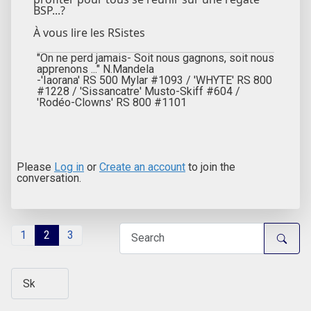
BSP...?
À vous lire les RSistes
"On ne perd jamais- Soit nous gagnons, soit nous
apprenons ..." N.Mandela
-'Iaorana' RS 500 Mylar #1093 / 'WHYTE' RS 800
#1228 / 'Sissancatre' Musto-Skiff #604 /
'Rodéo-Clowns' RS 800 #1101
Please
Log in
or
Create an account
to join the
conversation.
1
2
3