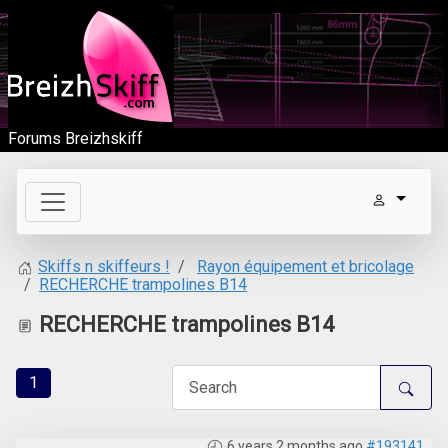
Forums Breizhskiff
Rayon équipement et bricolage
Skiffs n skiffeurs !
RECHERCHE trampolines B14
RECHERCHE trampolines B14
1
6 years 2 months ago
#193141