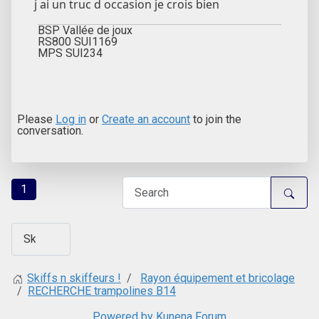
j ai un truc d occasion je crois bien
BSP Vallée de joux
RS800 SUI1169
MPS SUI234
Please
Log in
or
Create an account
to join the
conversation.
1
Rayon équipement et bricolage
Skiffs n skiffeurs !
RECHERCHE trampolines B14
Powered by
Kunena Forum