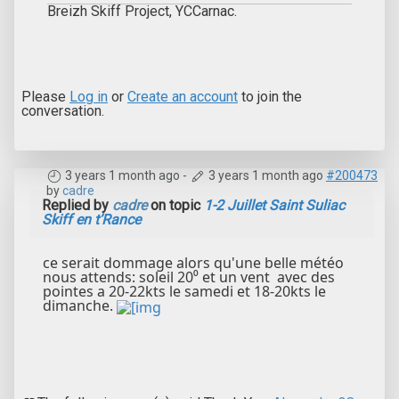
Breizh Skiff Project, YCCarnac.
Please
Log in
or
Create an account
to join the
conversation.
3 years 1 month ago
-
3 years 1 month ago
#200473
by
cadre
Replied by
cadre
on topic
1-2 Juillet Saint Suliac
Skiff en t’Rance
ce serait dommage alors qu'une belle météo
nous attends: soleil 20⁰ et un vent avec des
pointes a 20-22kts le samedi et 18-20kts le
dimanche.