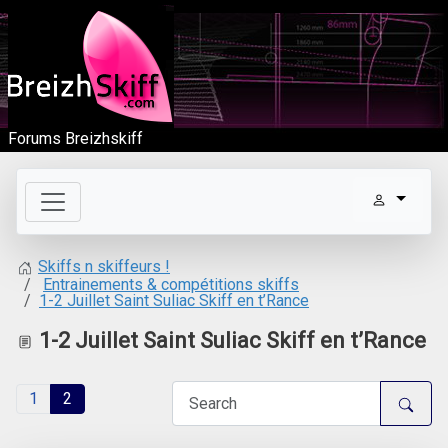
Forums Breizhskiff
Skiffs n skiffeurs !
Entrainements & compétitions skiffs
1-2 Juillet Saint Suliac Skiff en t’Rance
1-2 Juillet Saint Suliac Skiff en t’Rance
1
2