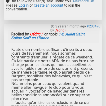
The following user(s) said Thank You:
Alexandre 38
Please
Log in
or
Create an account
to join the
conversation.
3 years 1 month ago
#200476
by
Cédric F
Replied by
Cédric F
on topic
1-2 Juillet Saint
Suliac Skiff en t’Rance
Faute d’un nombre suffisant d’inscrits à deux
jours de l’événement, nous sommes
contraints d’annuler la régate de ce weekend.
Ca fait partie de notre ADN de ne pas être une
charge pour les clubs qui nous accueillent et
avec le faible nombre de concurrent présents
de manière certaine, le club aurait perdu de
l’argent, mobiliser des bénévoles, ce qui n’est
pas acceptable.
Néanmoins pour ceux qui veulent quand
même aller naviguer le club pourra vous
accueillir. L’occasion de naviguer dans les
belles conditions annoncées sur ce superbe
plan d’eau.
Il faudra qu’on tire les conclusions de ce qu’il