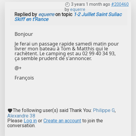
3 years 1 month ago
#200460
by
equerre
Replied by
equerre
on topic
1-2 Juillet Saint Suliac
Skiff en t’Rance
Bonjour
Je ferai un passage rapide samedi matin pour
livrer mon bateau à Tom & Matthis qui le
rachètent. Le camping est au 02 99 40 34 93,
ça semble prudent de s'annoncer.
@+
François
The following user(s) said Thank You:
Philippe G
,
Alexandre 38
Please
Log in
or
Create an account
to join the
conversation.