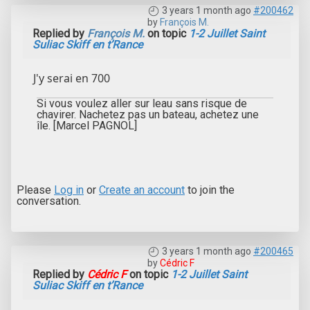
3 years 1 month ago
#200462
by
François M.
Replied by
François M.
on topic
1-2 Juillet Saint
Suliac Skiff en t’Rance
J'y serai en 700
Si vous voulez aller sur leau sans risque de
chavirer. Nachetez pas un bateau, achetez une
île. [Marcel PAGNOL]
Please
Log in
or
Create an account
to join the
conversation.
3 years 1 month ago
#200465
by
Cédric F
Replied by
Cédric F
on topic
1-2 Juillet Saint
Suliac Skiff en t’Rance