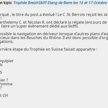
n topic
Trophée BreizhSkiff Etang de Berre les 16 et 17 Octobre
rqué , le titre du post a évolué ! Le C .N. Berrois reçoit le
!
arthelemy C. et Nicolas R. ont déclaré la régate (encours de
faire un super évènement dédié aux Skiffs.
ossible la navigation en dériveur lorsque d'autres plans d'
cieux dans les Bouches du Rhône. Il est donc possible d'org
gations.
rnière étape du Trophée en Suisse faisait apparaitre :
équipier
is
rS
ier ?
a Pomme
?
nt CH