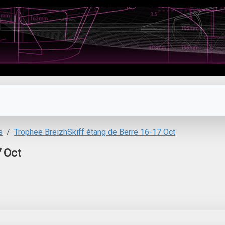
s
Trophee BreizhSkiff étang de Berre 16-17 Oct
7 Oct