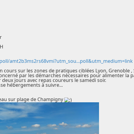
r
CH
poll/amt2b3ms2rs68vmi?utm_sou...poll&utm_medium=link
 cours sur les zones de pratiques ciblées Lyon, Grenoble 
oncerné par les démarches nécessaires pour alimenter la par
 deux jours avec repas coureurs le samedi soir.
sse hébergements à suivre...
l'eau sur plage de Champigny