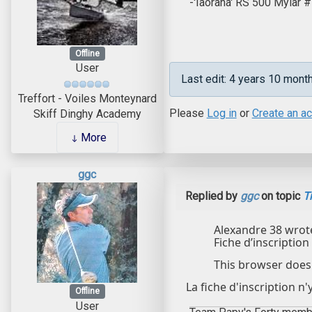
-'Iaorana' RS 500 Mylar
Offline
User
Last edit: 4 years 10 mon
Treffort - Voiles Monteynard
Please
Log in
or
Create an a
Skiff Dinghy Academy
More
ggc
Replied by
ggc
on topic
T
Alexandre 38 wrote:
Fiche d’inscription 
This browser does 
La fiche d'inscription n'
Offline
User