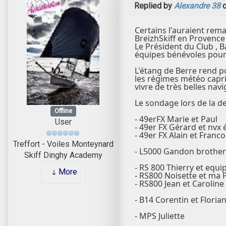
Replied by
Alexandre 38
o
Certains l'auraient rema
BreizhSkiff en Provence 
Le Président du Club , B
équipes bénévoles pour 
L'étang de Berre rend p
les régimes météo capri
vivre de très belles navi
Le sondage lors de la de
Offline
- 49erFX Marie et Paul
User
- 49er FX Gérard et nvx 
- 49er FX Alain et Franco
Treffort - Voiles Monteynard
- L5000 Gandon brothe
Skiff Dinghy Academy
- RS 800 Thierry et equip
More
- RS800 Noisette et m
- RS800 Jean et Caroline 
- B14 Corentin et Floria
- MPS Juliette