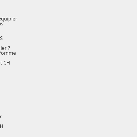
équipier
is
rS
ier ?
a Pomme
nt CH
r
CH