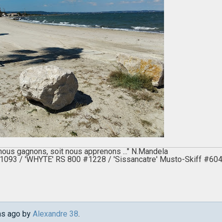
 nous gagnons, soit nous apprenons ..." N.Mandela
 #1093 / 'WHYTE' RS 800 #1228 / 'Sissancatre' Musto-Skiff #6
ths ago by
Alexandre 38
.