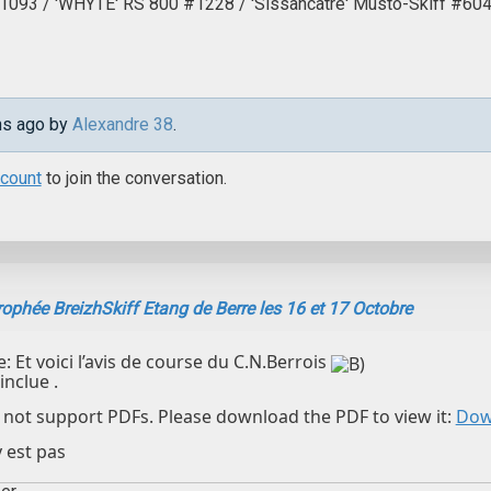
 #1093 / 'WHYTE' RS 800 #1228 / 'Sissancatre' Musto-Skiff #6
ths ago by
Alexandre 38
.
ccount
to join the conversation.
rophée BreizhSkiff Etang de Berre les 16 et 17 Octobre
 Et voici l’avis de course du C.N.Berrois
inclue .
not support PDFs. Please download the PDF to view it:
Dow
y est pas