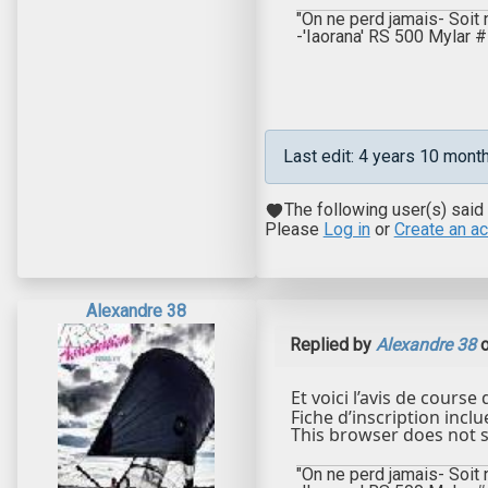
"On ne perd jamais- Soit
-'Iaorana' RS 500 Mylar
Last edit: 4 years 10 mon
The following user(s) said
Please
Log in
or
Create an a
Alexandre 38
Replied by
Alexandre 38
o
Et voici l’avis de course
Fiche d’inscription inclue
This browser does not s
"On ne perd jamais- Soit