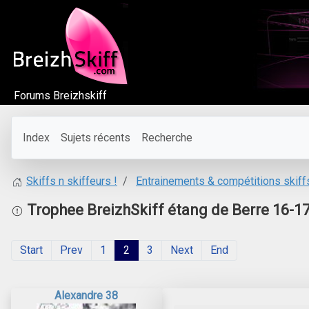
Forums Breizhskiff
Index
Sujets récents
Recherche
Entrainements & compétitions skiff
Skiffs n skiffeurs !
Trophee BreizhSkiff étang de Berre 16-1
Start
Prev
1
2
3
Next
End
Alexandre 38