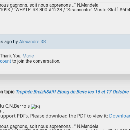
 nous gagnons, soit nous apprenons ..." N.Mandela
 #1093 / 'WHYTE' RS 800 #1228 / 'Sissancatre' Musto-Skiff #6
ths ago by
Alexandre 38
.
 Thank You:
Marie
ccount
to join the conversation.
n topic
Trophée BreizhSkiff Etang de Berre les 16 et 17 Octobre
 du C.N.Berrois
 .
upport PDFs. Please download the PDF to view it:
Downloa
 nous gagnons, soit nous apprenons ..." N.Mandela