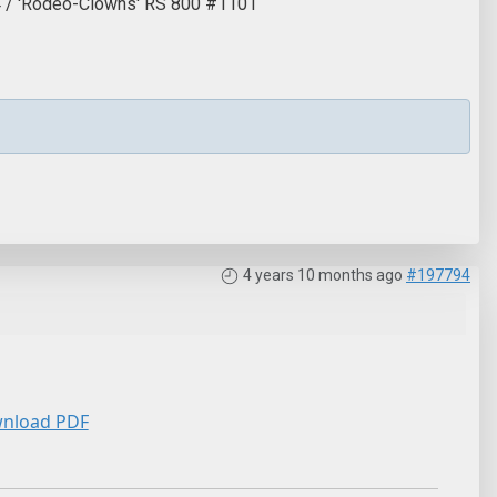
04 / 'Rodéo-Clowns' RS 800 #1101
4 years 10 months ago
#197794
nload PDF