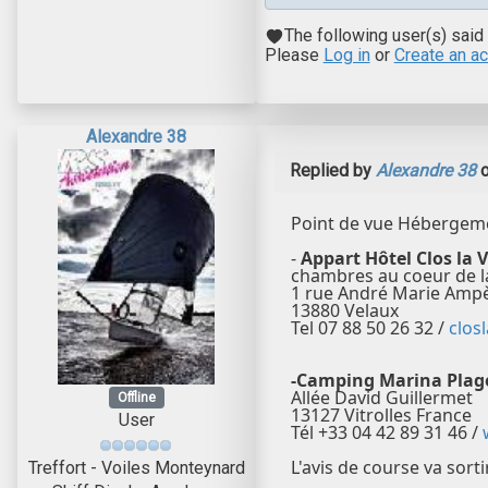
The following user(s) said
Please
Log in
or
Create an a
Alexandre 38
Replied by
Alexandre 38
o
Point de vue Hébergemen
-
Appart Hôtel Clos la 
chambres au coeur de l
1 rue André Marie Amp
13880 Velaux
Tel 07 88 50 26 32 /
clos
-Camping Marina Plag
Allée David Guillermet
Offline
13127 Vitrolles France
User
Tél +33 04 42 89 31 46 /
L'avis de course va sortir
Treffort - Voiles Monteynard