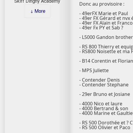
Skiff Dinghy Academy
Donc au provisoire :
More
- 49erFX Marie et Paul
- 49er FX Gérard et nvx 
- 49er FX Alain et Franco
- 49er Fx PY et Sab ?
- L5000 Gandon brothe
- RS 800 Thierry et equip
- RS800 Noisette et m
- B14 Corentin et Floria
- MPS Juliette
- Contender Denis
- Contender Stephane
- 29er Bruno et Josiane
- 4000 Nico et laure
- 4000 Bertrand & son
- 4000 Marine et Gaultie
- RS 500 Dorothée et ? 
- RS 500 Olivier et Paco