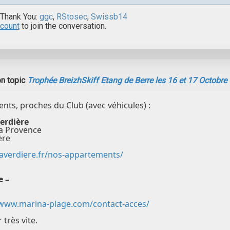
 Thank You:
ggc
,
RStosec
,
Swissb14
ccount
to join the conversation.
n topic
Trophée BreizhSkiff Etang de Berre les 16 et 17 Octobre
ts, proches du Club (avec véhicules) :
Verdière
a Provence
ère
laverdiere.fr/nos-appartements/
e –
www.marina-plage.com/contact-acces/
 très vite.