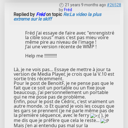
21 years 9 months ago
#26528
by
Fréd
Replied by
Fréd
on topic
Re:La video la plus
extreme sur le skiff
Fréd j'ai essaye de faire avec "enrengistré
la cible sous" mais c'est pas mieu voire
même pire au niveau de l'image !
J'ai une version récente de WMP !
Help me !!!!!!!!!!!
Là, je ne vois pas... Essaye de mettre à jour ta
version de Media Player, je crois que la V.10 est
sortie très récemment.
Pour le post de BenoitF, je ne pense pas que le
fait que ce soit un portable ou un fixe joue
beaucoup, j'ai personnellement un portable
qui ne me pose pas de problème.
Enfin, pour le post de Cédric, c'est vraiment un
autre monde. :o Et quand je vois les coups que
les gars se prennent (je ne parle même pas de
la première séquence, avec le ferry
), je
me dis que je préfère que cela le reste...
Mais j'en ai entendu pas mal sur la