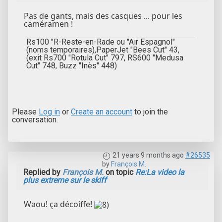
Pas de gants, mais des casques ... pour les
caméramen !
Rs100 "R-Reste-en-Rade ou "Air Espagnol"
(noms temporaires),PaperJet "Bees Cut" 43,
(exit Rs700 "Rotula Cut" 797, RS600 "Medusa
Cut" 748, Buzz "Inès" 448)
Please
Log in
or
Create an account
to join the
conversation.
21 years 9 months ago
#26535
by
François M.
Replied by
François M.
on topic
Re:La video la
plus extreme sur le skiff
Waou! ça décoiffe!