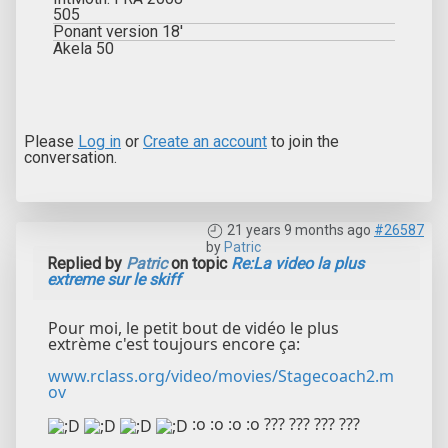
505
Ponant version 18'
Akela 50
Please
Log in
or
Create an account
to join the
conversation.
21 years 9 months ago
#26587
by
Patric
Replied by
Patric
on topic
Re:La video la plus
extreme sur le skiff
Pour moi, le petit bout de vidéo le plus
extrème c'est toujours encore ça:
www.rclass.org/video/movies/Stagecoach2.m
ov
:o :o :o :o ??? ??? ??? ???