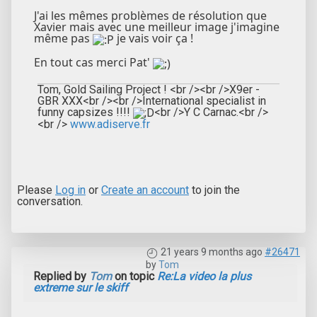
J'ai les mêmes problèmes de résolution que
Xavier mais avec une meilleur image j'imagine
même pas
je vais voir ça !
En tout cas merci Pat'
Tom, Gold Sailing Project ! <br /><br />X9er -
GBR XXX<br /><br />International specialist in
funny capsizes !!!!
<br />Y C Carnac.<br />
<br />
www.adiserve.fr
Please
Log in
or
Create an account
to join the
conversation.
21 years 9 months ago
#26471
by
Tom
Replied by
Tom
on topic
Re:La video la plus
extreme sur le skiff