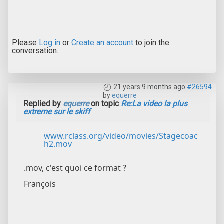
Please
Log in
or
Create an account
to join the
conversation.
21 years 9 months ago
#26594
by
equerre
Replied by
equerre
on topic
Re:La video la plus
extreme sur le skiff
www.rclass.org/video/movies/Stagecoac
h2.mov
.mov, c'est quoi ce format ?
François