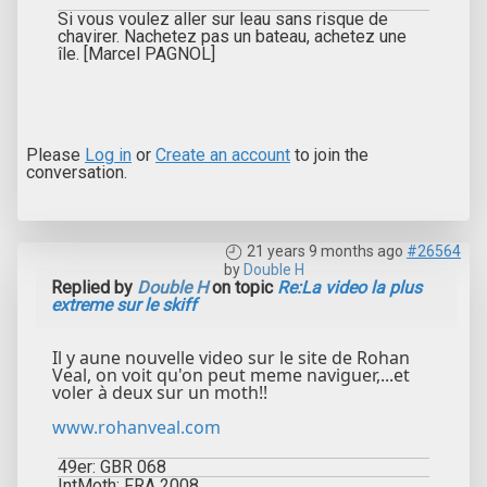
Si vous voulez aller sur leau sans risque de
chavirer. Nachetez pas un bateau, achetez une
île. [Marcel PAGNOL]
Please
Log in
or
Create an account
to join the
conversation.
21 years 9 months ago
#26564
by
Double H
Replied by
Double H
on topic
Re:La video la plus
extreme sur le skiff
Il y aune nouvelle video sur le site de Rohan
Veal, on voit qu'on peut meme naviguer,...et
voler à deux sur un moth!!
www.rohanveal.com
49er: GBR 068
IntMoth: FRA 2008