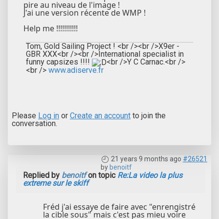
pire au niveau de l'image !
J'ai une version récente de WMP !
Help me !!!!!!!!!!!
Tom, Gold Sailing Project ! <br /><br />X9er -
GBR XXX<br /><br />International specialist in
funny capsizes !!!!
<br />Y C Carnac.<br />
<br />
www.adiserve.fr
Please
Log in
or
Create an account
to join the
conversation.
21 years 9 months ago
#26521
by
benoitf
Replied by
benoitf
on topic
Re:La video la plus
extreme sur le skiff
Fréd j'ai essaye de faire avec "enrengistré
la cible sous" mais c'est pas mieu voire