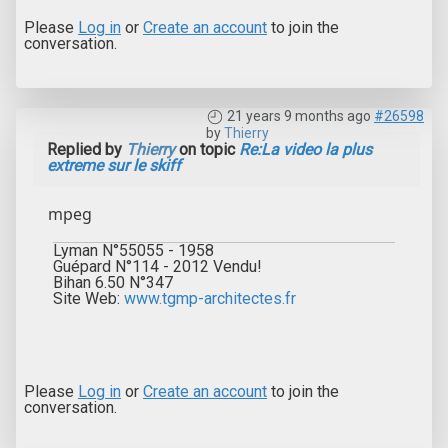
Please
Log in
or
Create an account
to join the
conversation.
21 years 9 months ago
#26598
by
Thierry
Replied by
Thierry
on topic
Re:La video la plus
extreme sur le skiff
mpeg
Lyman N°55055 - 1958
Guépard N°114 - 2012 Vendu!
Bihan 6.50 N°347
Site Web:
www.tgmp-architectes.fr
Please
Log in
or
Create an account
to join the
conversation.