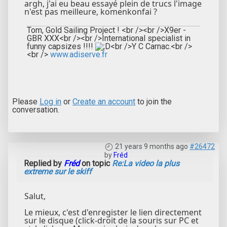
argh, j'ai eu beau essayé plein de trucs l'image
n'est pas meilleure, komenkonfai ?
Tom, Gold Sailing Project ! <br /><br />X9er -
GBR XXX<br /><br />International specialist in
funny capsizes !!!!
<br />Y C Carnac.<br />
<br />
www.adiserve.fr
Please
Log in
or
Create an account
to join the
conversation.
21 years 9 months ago
#26472
by
Fréd
Replied by
Fréd
on topic
Re:La video la plus
extreme sur le skiff
Salut,
Le mieux, c'est d'enregister le lien directement
sur le disque (click-droit de la souris sur PC et