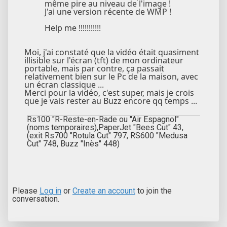
même pire au niveau de l'image !
J'ai une version récente de WMP !
Help me !!!!!!!!!!!
Moi, j'ai constaté que la vidéo était quasiment
illisible sur l'écran (tft) de mon ordinateur
portable, mais par contre, ça passait
relativement bien sur le Pc de la maison, avec
un écran classique ...
Merci pour la vidéo, c'est super, mais je crois
que je vais rester au Buzz encore qq temps ...
Rs100 "R-Reste-en-Rade ou "Air Espagnol"
(noms temporaires),PaperJet "Bees Cut" 43,
(exit Rs700 "Rotula Cut" 797, RS600 "Medusa
Cut" 748, Buzz "Inès" 448)
Please
Log in
or
Create an account
to join the
conversation.