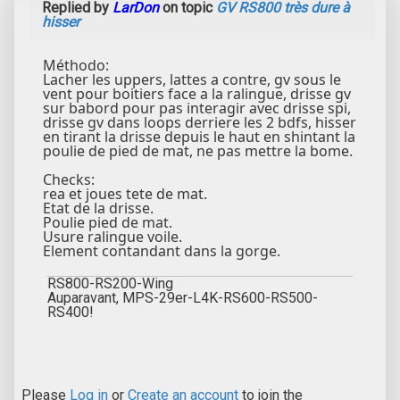
Replied by
LarDon
on topic
GV RS800 très dure à
hisser
Méthodo:
Lacher les uppers, lattes a contre, gv sous le
vent pour boitiers face a la ralingue, drisse gv
sur babord pour pas interagir avec drisse spi,
drisse gv dans loops derriere les 2 bdfs, hisser
en tirant la drisse depuis le haut en shintant la
poulie de pied de mat, ne pas mettre la bome.
Checks:
rea et joues tete de mat.
Etat de la drisse.
Poulie pied de mat.
Usure ralingue voile.
Element contandant dans la gorge.
RS800-RS200-Wing
Auparavant, MPS-29er-L4K-RS600-RS500-
RS400!
Please
Log in
or
Create an account
to join the