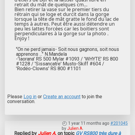
retrait du mât de quelques cm...
Bien retirer la vase sur le premier tiers du
rétrain qui se loge et durcit dans la gorge
lorsque la tête de mât gratte le fond du lac de
temps à autres. Peut être aussi détendre un
peu les lattes forcées car les boitiers sont
perpendiculaires à la gorge sur la photo .
Enjoy !
"On ne perd jamais- Soit nous gagnons, soit nous
apprenons ..." N.Mandela
-'Iaorana' RS 500 Mylar #1093 / 'WHYTE' RS 800
#1228 / 'Sissancatre' Musto-Skiff #604 /
'Rodéo-Clowns' RS 800 #1101
Please
Log in
or
Create an account
to join the
conversation.
1 year 11 months ago
#201045
by
Julien A.
Replied by
Julien A.
on topic
GV RS800 très dure à