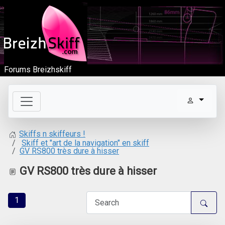
Forums Breizhskiff
Skiffs n skiffeurs !
Skiff et "art de la navigation" en skiff
GV RS800 très dure à hisser
GV RS800 très dure à hisser
1