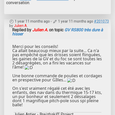
conversation.
1 year 11 months ago
-
1 year 11 months ago
#201073
by
Julien A.
Replied by
Julien A.
on topic
GV RS800 très dure à
hisser
Merci pour les conseils!
Ca allait beaucoup mieux par la suite... Ca n'a
pas empêché que les drisses soient flinguées,
les gaines de la GV et du foc se sont toutes les
2 désagrégées, on a fini les vacances sur
l'âme!
Une bonne commande de poulies et cordages
en prespective pour GIlles...
On s'est vraiment régalé cet été avec les
enfants, des nav dans du thermique 15-17 kts,
un pur bonheur et seulement 2 déssalages
dont 1 magnifique pitch-pole sous spi pleine
balle!
Julien Antier - Breizhskiff Project