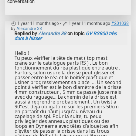
conversation.
1 year 11 months ago
-
1 year 11 months ago
#201038
by
Alexandre 38
Replied by
Alexandre 38
on topic
GV RS800 très
dure à hisser
Hello !
Tu peux vérifier la tête de mat ( top mast
crâne sur le catalogue parts RS ) . Le bon
fonctionnement du réa plastique entre autre .
Parfois, selon usure la drisse peut glisser et
passer entre le réa et le boitier plastique et
usiner progressivement sa place ... Un second
point à vérifier est le bon diamètre de la drisse
4 mm constructeur , 5 mm ca passe juste mais
avec du raguage... Le chemin de la drisse est
aussi à reprendre probablement . Un twist à
90°est déjà obligatoire sur les premiers 50cm
en partant du haut jusqu'au niveau du
capelage de spi. Pour la suite, tu peux
privilegier des anneaux plastiques ou des
loops en Dyneema avec têtes d'alouettes afin
d'éviter de passer la drisse dans les trous
d'étiers de Bdf et la laisser quasi libre en