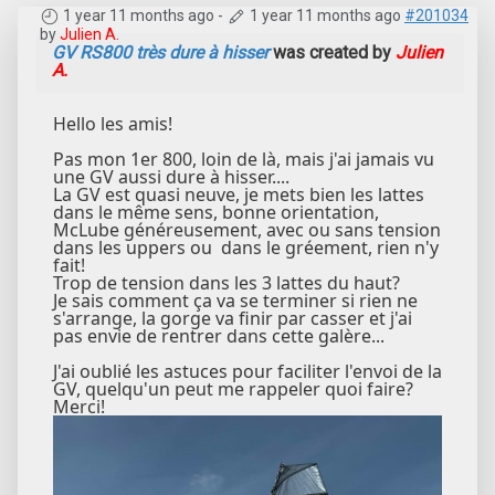
1 year 11 months ago
-
1 year 11 months ago
#201034
by
Julien A.
GV RS800 très dure à hisser
was created by
Julien
A.
Hello les amis!
Pas mon 1er 800, loin de là, mais j'ai jamais vu
une GV aussi dure à hisser....
La GV est quasi neuve, je mets bien les lattes
dans le même sens, bonne orientation,
McLube généreusement, avec ou sans tension
dans les uppers ou dans le gréement, rien n'y
fait!
Trop de tension dans les 3 lattes du haut?
Je sais comment ça va se terminer si rien ne
s'arrange, la gorge va finir par casser et j'ai
pas envie de rentrer dans cette galère...
J'ai oublié les astuces pour faciliter l'envoi de la
GV, quelqu'un peut me rappeler quoi faire?
Merci!