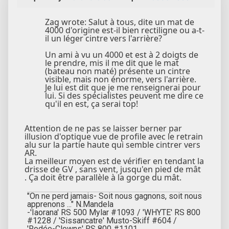
Zag wrote: Salut à tous, dite un mat de
4000 d'origine est-il bien rectiligne ou a-t-
il un léger cintre vers l'arrière?
Un ami à vu un 4000 et est à 2 doigts de
le prendre, mis il me dit que le mat
(bateau non maté) présente un cintre
visible, mais non énorme, vers l'arrière.
Je lui est dit que je me renseignerai pour
lui. Si des spécialistes peuvent me dire ce
qu'il en est, ça serai top!
Attention de ne pas se laisser berner par
illusion d'optique vue de profile avec le retrain
alu sur la partie haute qui semble cintrer vers
AR.
La meilleur moyen est de vérifier en tendant la
drisse de GV , sans vent, jusqu'en pied de mât
. Ça doit être parallèle à la gorge du mât.
"On ne perd jamais- Soit nous gagnons, soit nous
apprenons ..." N.Mandela
-'Iaorana' RS 500 Mylar #1093 / 'WHYTE' RS 800
#1228 / 'Sissancatre' Musto-Skiff #604 /
'Rodéo-Clowns' RS 800 #1101