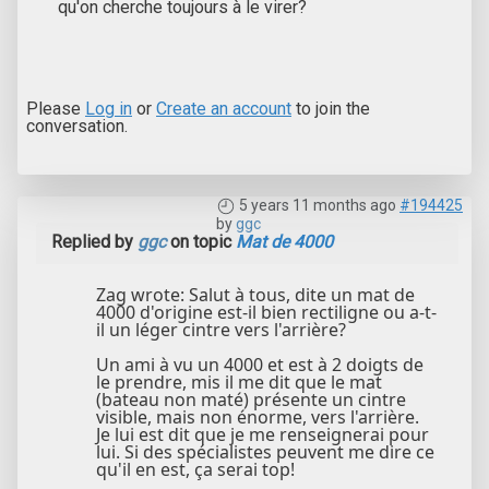
qu'on cherche toujours à le virer?
Please
Log in
or
Create an account
to join the
conversation.
5 years 11 months ago
#194425
by
ggc
Replied by
ggc
on topic
Mat de 4000
Zag wrote: Salut à tous, dite un mat de
4000 d'origine est-il bien rectiligne ou a-t-
il un léger cintre vers l'arrière?
Un ami à vu un 4000 et est à 2 doigts de
le prendre, mis il me dit que le mat
(bateau non maté) présente un cintre
visible, mais non énorme, vers l'arrière.
Je lui est dit que je me renseignerai pour
lui. Si des spécialistes peuvent me dire ce
qu'il en est, ça serai top!