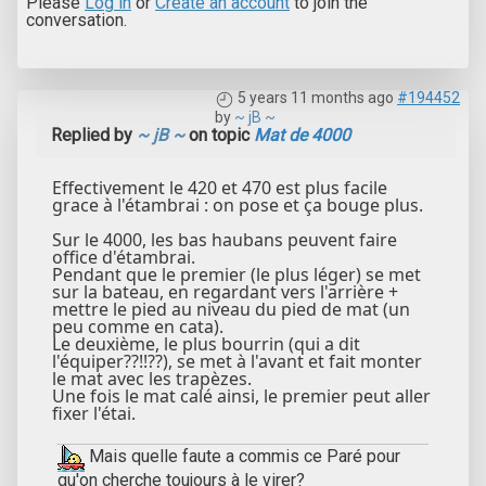
Please
Log in
or
Create an account
to join the
conversation.
5 years 11 months ago
#194452
by
~ jB ~
Replied by
~ jB ~
on topic
Mat de 4000
Effectivement le 420 et 470 est plus facile
grace à l'étambrai : on pose et ça bouge plus.
Sur le 4000, les bas haubans peuvent faire
office d'étambrai.
Pendant que le premier (le plus léger) se met
sur la bateau, en regardant vers l'arrière +
mettre le pied au niveau du pied de mat (un
peu comme en cata).
Le deuxième, le plus bourrin (qui a dit
l'équiper??!!??), se met à l'avant et fait monter
le mat avec les trapèzes.
Une fois le mat calé ainsi, le premier peut aller
fixer l'étai.
Mais quelle faute a commis ce Paré pour
qu'on cherche toujours à le virer?