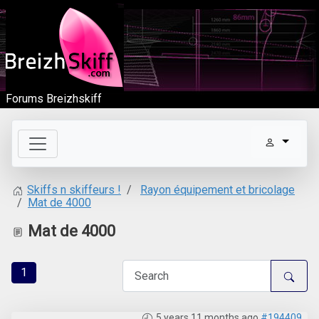
Forums Breizhskiff
Rayon équipement et bricolage
Skiffs n skiffeurs !
Mat de 4000
Mat de 4000
1
5 years 11 months ago
#194409