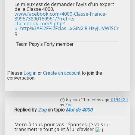
Le mieux est de demander l'avis d'un expert
de la Classe 4000.
www.facebook.com/4000-Classe-France-
399673890169961/?fref=ts
l.facebook.com/l.php?
u=http%3A%2F%2Fclas...xGiN2l8lHzyjUVWISCr
g
Team Papy's Forty member
Please
Log in
or
Create an account
to join the
conversation.
5 years 11 months ago
#194429
by
Zag
Replied by
Zag
on topic
Mat de 4000
Merci à tous pour vos réponses. Je vais lui
transmettre tout ça et à lui d'aviser