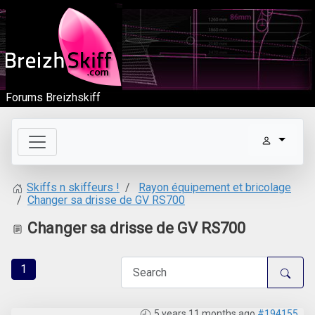
Forums Breizhskiff
Rayon équipement et bricolage
Skiffs n skiffeurs !
Changer sa drisse de GV RS700
Changer sa drisse de GV RS700
1
5 years 11 months ago
#194155