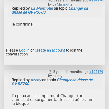
5 years 11 months ago
#194176
by
La Marmotte
Replied by
La Marmotte
on topic
Changer sa
drisse de GV RS700
Je confirme !
Please
Log in
or
Create an account
to join the
conversation.
5 years 11 months ago
#194179
by
azerty
Replied by
azerty
on topic
Changer sa drisse de
GV RS700
Tu peux aussi simplement Changer ton
clamcleat et surgainer ta drisse la où le clam
la bloque