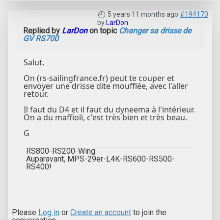
5 years 11 months ago
#194170
by
LarDon
Replied by
LarDon
on topic
Changer sa drisse de
GV RS700
Salut,
On (rs-sailingfrance.fr) peut te couper et
envoyer une drisse dite moufflée, avec l'aller
retour.
Il faut du D4 et il faut du dyneema à l'intérieur.
On a du maffioli, c'est très bien et très beau.
G
RS800-RS200-Wing
Auparavant, MPS-29er-L4K-RS600-RS500-
RS400!
Please
Log in
or
Create an account
to join the