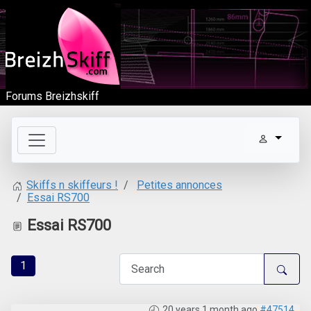
Forums Breizhskiff
Petites annonces
Skiffs n skiffeurs !
Essai RS700
Essai RS700
1
20 years 1 month ago
#47514