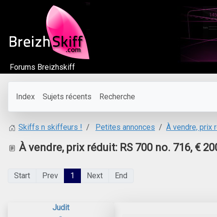
Forums Breizhskiff
Index
Sujets récents
Recherche
Petites annonces
À vendre, prix 
Skiffs n skiffeurs !
À vendre, prix réduit: RS 700 no. 716, € 20
Start
Prev
1
Next
End
Judit