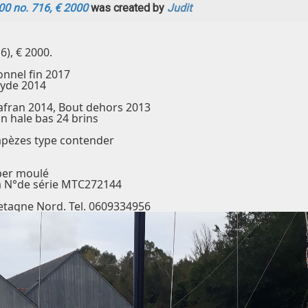
700 no. 716, € 2000
was created by
Judit
6), € 2000.
nnel fin 2017
Hyde 2014
afran 2014, Bout dehors 2013
an hale bas 24 brins
apèzes type contender
 ber moulé
 N°de série MTC272144
Bretagne Nord. Tel. 0609334956