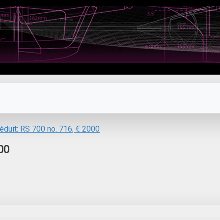
réduit: RS 700 no. 716, € 2000
00