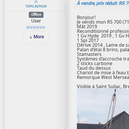
À vendre, prix réduit: RS 
TOPIC AUTHOR
Offline
Bonjour!
User
Je vends mon RS 700 (71
Mât 2019
Reconditionné professio
1 Gv Hyde 2019 , 1 Gv 
More
1 Spi 2017
Dérive 2014 , Lame de s
Palan d’étai 8 brins, pal
Stamasters
Systèmes d’accroche tr
2 sticks carbone
Taud du dessus
Chariot de mise à l’eau
Remorque West Mersea
Visible à Saint Suliac, 