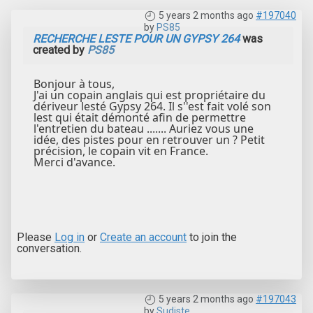
5 years 2 months ago
#197040
by
PS85
RECHERCHE LESTE POUR UN GYPSY 264
was
created by
PS85
Bonjour à tous,
J'ai un copain anglais qui est propriétaire du
dériveur lesté Gypsy 264. Il s''est fait volé son
lest qui était démonté afin de permettre
l'entretien du bateau ....... Auriez vous une
idée, des pistes pour en retrouver un ? Petit
précision, le copain vit en France.
Merci d'avance.
Please
Log in
or
Create an account
to join the
conversation.
5 years 2 months ago
#197043
by
Sudiste