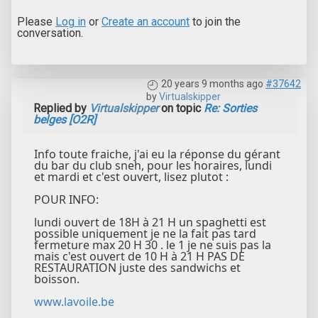
Please
Log in
or
Create an account
to join the
conversation.
20 years 9 months ago
#37642
by
Virtualskipper
Replied by
Virtualskipper
on topic
Re: Sorties
belges [O2R]
Info toute fraiche, j'ai eu la réponse du gérant
du bar du club sneh, pour les horaires, lundi
et mardi et c'est ouvert, lisez plutot :
POUR INFO:
lundi ouvert de 18H à 21 H un spaghetti est
possible uniquement je ne la fait pas tard
fermeture max 20 H 30 . le 1 je ne suis pas la
mais c'est ouvert de 10 H à 21 H PAS DE
RESTAURATION juste des sandwichs et
boisson.
www.lavoile.be