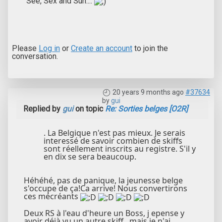
See, Sex and Sun....
Please
Log in
or
Create an account
to join the
conversation.
20 years 9 months ago
#37634
by
gui
Replied by
gui
on topic
Re: Sorties belges [O2R]
. La Belgique n'est pas mieux. Je serais
interessé de savoir combien de skiffs
sont réellement inscrits au registre. S'il y
en dix se sera beaucoup.
Héhéhé, pas de panique, la jeunesse belge
s'occupe de ça!Ca arrive! Nous convertirons
ces mécréants
Deux RS à l'eau d'heure un Boss, j epense y
avoir déjà vu un autre skiff...mais je n'ai