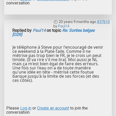
conversation.
20 years 9 months ago
#37610
by
Paul14
Replied by
Paul14
on topic
Re: Sorties belges
[O2R]
Je téléphone à Steve pour l'encouragé de venir
ce weekend à la Plate-Taile. Comme il ne
métrise pas trop bien le FR, je le crois un peut
timide. (Il va rire s'il me lira). Moi aussi je NL
mais ça m'est bien égal de faire des erreurs.
Une fois sur l'eau on a de toute manière
qu'une idée en tête - métrisé cette foutue
barque jusqu'à la limite de ses forces (et des
ces côtes).
Please
Log in
or
Create an account
to join the
conversation.