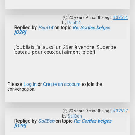
20 years 9 months ago
#37614
by
Paul14
Replied by
Paul14
on topic
Re: Sorties belges
[O2R]
J'oubliais j'ai aussi un 29er à vendre. Superbe
bateau pour ceux qui aiment le défi.
Please
Log in
or
Create an account
to join the
conversation.
20 years 9 months ago
#37617
by
SailBen
Replied by
SailBen
on topic
Re: Sorties belges
[O2R]