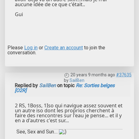
aucune idée de ce que c'était..
Gui
Please
Log in
or
Create an account
to join the
conversation.
20 years 9 months ago
#37635
by
SailBen
Replied by
SailBen
on topic
Re: Sorties belges
[O2R]
2 RS, 1Boss, 1Iso qui navigue assez souvent et
un autre iso dont les proprios cherchent à
faire des rencontres sur l'eau je pense... et il y
en a d'autres c'est sur...
See, Sex and Sun....