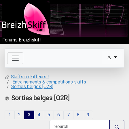
Forums Breizhskiff
Skiffs n skiffeurs !
Entrainements & compétitions skiffs
Sorties belges [O2R]
Sorties belges [O2R]
1
2
3
4
5
6
7
8
9