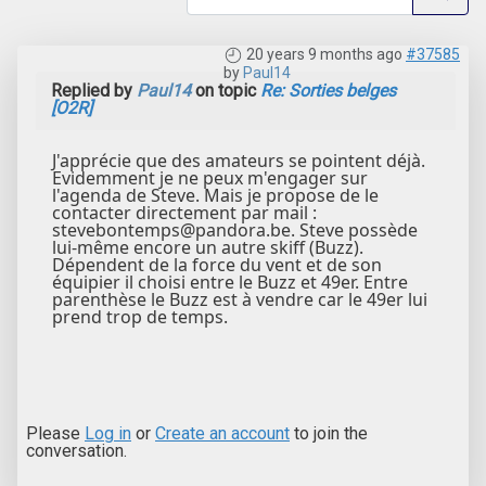
20 years 9 months ago
#37585
by
Paul14
Replied by
Paul14
on topic
Re: Sorties belges
[O2R]
J'apprécie que des amateurs se pointent déjà.
Evidemment je ne peux m'engager sur
l'agenda de Steve. Mais je propose de le
contacter directement par mail :
stevebontemps@pandora.be. Steve possède
lui-même encore un autre skiff (Buzz).
Dépendent de la force du vent et de son
équipier il choisi entre le Buzz et 49er. Entre
parenthèse le Buzz est à vendre car le 49er lui
prend trop de temps.
Please
Log in
or
Create an account
to join the
conversation.