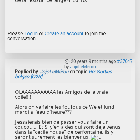
de la resistance angel4; zorro;
Please
Log in
or
Create an account
to join the
conversation.
20 years 9 months ago
#37647
by
JojoLeMérou
Replied by
JojoLeMérou
on topic
Re: Sorties
belges [O2R]
OLAAAAAAAAAAA les Amigos de la vraie
voile!!!!
Alors on va faire les foufous ce We et lundi
mardi a l'eau d'heure???
J'essaierais bien de passer vous faire un
coucou... Et Si y'en a des qui sont deja venus
dans la "cecile house" de cerfontaine, ils y
seront surement les bienvenus.
...