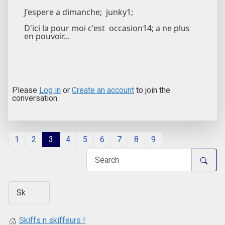
J'espere a dimanche; junky1;
D'ici la pour moi c'est occasion14; a ne plus
en pouvoir...
Please
Log in
or
Create an account
to join the
conversation.
1
2
3
4
5
6
7
8
9
Skiffs n skiffeurs !