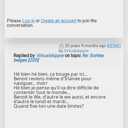
Please
Log in
or
Create an account
to join the
conversation.
20 years 9 months ago
#37641
by
Virtualskipper
Replied by
Virtualskipper
on topic
Re: Sorties
belges [O2R]
Hé bien hé bien, ca bouge par ici...
Benoit reviens même d'Irlande pour
naviguer... mdrr
Hé bien je pense qu'il va être difficile de
contenter tout le monde...
Benoit le We, d'autre le we aussi, et encore
d'autre le lundi et mardi...
Quand fixe ton une date limites?