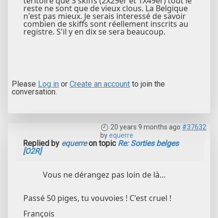
teritoire que 3 skiffs (2X29er et 1X49er) tout le
reste ne sont que de vieux clous. La Belgique
n'est pas mieux. Je serais interessé de savoir
combien de skiffs sont réellement inscrits au
registre. S'il y en dix se sera beaucoup.
Please
Log in
or
Create an account
to join the
conversation.
20 years 9 months ago
#37632
by
equerre
Replied by
equerre
on topic
Re: Sorties belges
[O2R]
Vous ne dérangez pas loin de là...
Passé 50 piges, tu vouvoies ! C'est cruel !
François