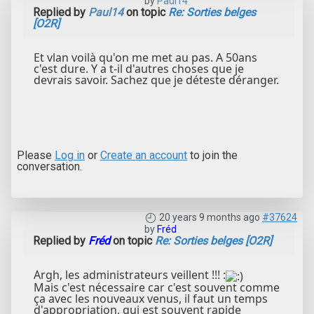
by
Paul14
Replied by
Paul14
on topic
Re: Sorties belges
[O2R]
Et vlan voilà qu'on me met au pas. A 50ans
c'est dure. Y a t-il d'autres choses que je
devrais savoir. Sachez que je déteste déranger.
Please
Log in
or
Create an account
to join the
conversation.
20 years 9 months ago
#37624
by
Fréd
Replied by
Fréd
on topic
Re: Sorties belges [O2R]
Argh, les administrateurs veillent !!! :
Mais c'est nécessaire car c'est souvent comme
ça avec les nouveaux venus, il faut un temps
d'appropriation, qui est souvent rapide