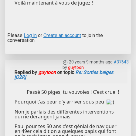
Voilà maintenant à vous de jugez !
Please
Log in
or
Create an account
to join the
conversation.
20 years 9 months ago
#37643
by
guytoon
Replied by
guytoon
on topic
Re: Sorties belges
[O2R]
Passé 50 piges, tu vouvoies ! C'est cruel !
Pourquoi t'as peur d'y arriver sous peu
Non je parlais des différentes interventions
qui ne dérangent jamais.
Paul pour tes 50 ans c'est génial de naviguer
en 49er cela dit on a quelques papis qui font