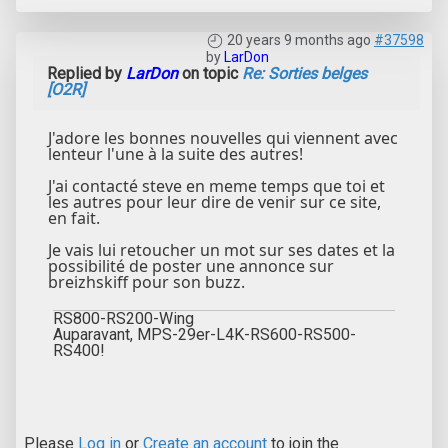
20 years 9 months ago
#37598
by
LarDon
Replied by
LarDon
on topic
Re: Sorties belges
[O2R]
J'adore les bonnes nouvelles qui viennent avec
lenteur l'une à la suite des autres!
J'ai contacté steve en meme temps que toi et
les autres pour leur dire de venir sur ce site,
en fait.
Je vais lui retoucher un mot sur ses dates et la
possibilité de poster une annonce sur
breizhskiff pour son buzz.
RS800-RS200-Wing
Auparavant, MPS-29er-L4K-RS600-RS500-
RS400!
Please
Log in
or
Create an account
to join the