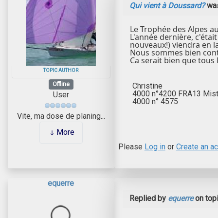
Qui vient à Doussard?
was
Le Trophée des Alpes au
L'année dernière, c'éta
nouveaux!) viendra en la
Nous sommes bien content
Ca serait bien que tous 
TOPIC AUTHOR
Offline
Christine
4000 n°4200 FRA13 Mist
User
4000 n° 4575
Vite, ma dose de planing...
More
Please
Log in
or
Create an a
equerre
Replied by
equerre
on top