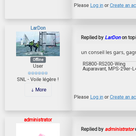
Please
Log in
or
Create an a
LarDon
Replied by
LarDon
on top
un conseil les gars, ga
Offline
RS800-RS200-Wing
User
Auparavant, MPS-29er-
SNL - Voile légère !
More
Please
Log in
or
Create an a
administrator
Replied by
administrator
o