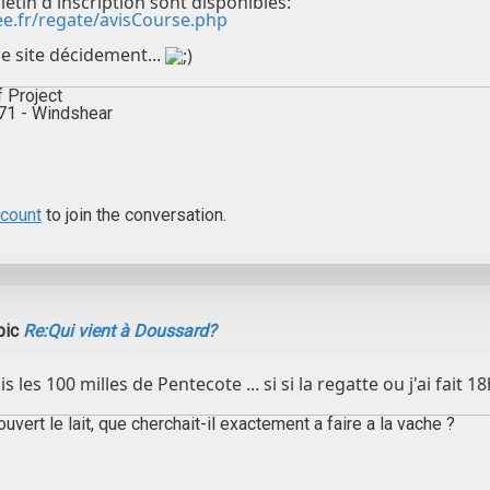
lletin d'inscription sont disponibles:
ee.fr/regate/avisCourse.php
ce site décidement...
f Project
571 - Windshear
ccount
to join the conversation.
pic
Re:Qui vient à Doussard?
 fais les 100 milles de Pentecote ... si si la regatte ou j'ai fai
vert le lait, que cherchait-il exactement a faire a la vache ?