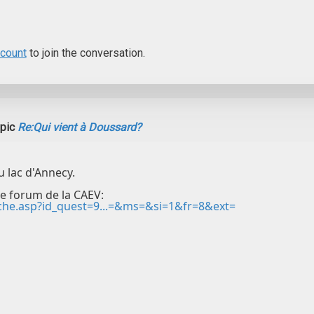
ccount
to join the conversation.
opic
Re:Qui vient à Doussard?
 lac d'Annecy.
e forum de la CAEV:
che.asp?id_quest=9...=&ms=&si=1&fr=8&ext=