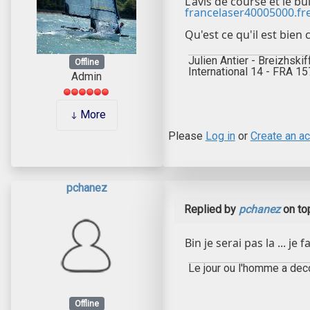
L'avis de course et le bu
francelaser40005000.fr
Qu'est ce qu'il est bien 
Julien Antier - Breizhskif
Offline
International 14 - FRA 1
Admin
More
Please
Log in
or
Create an a
pchanez
Replied by
pchanez
on to
Bin je serai pas la ... je
Le jour ou l'homme a decou
Offline