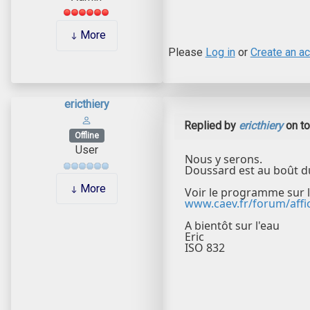
More
Please
Log in
or
Create an a
ericthiery
Replied by
ericthiery
on t
Offline
User
Nous y serons.
Doussard est au boût du
More
Voir le programme sur l
www.caev.fr/forum/affi
A bientôt sur l'eau
Eric
ISO 832