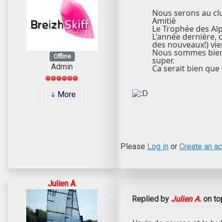
Nous serons au clu
Amitié
Le Trophée des Alp
L'année dernière, 
des nouveaux!) vie
Nous sommes bien c
Offline
super.
Admin
Ca serait bien que 
More
Please
Log in
or
Create an a
Julien A.
Replied by
Julien A.
on to