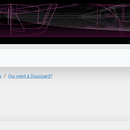
s
Qui vient à Doussard?