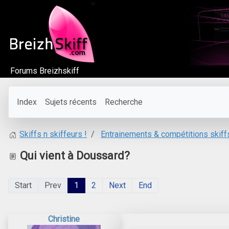
Forums Breizhskiff
Index
Sujets récents
Recherche
Entrainements & compétitions skiff
Skiffs n skiffeurs !
Qui vient à Doussard?
Start
Prev
1
2
Next
End
Christine