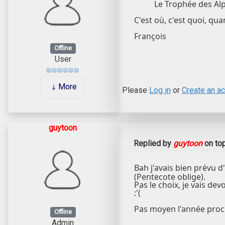
Le Trophée des Alp
C'est où, c'est quoi, qu
François
Offline
User
More
Please
Log in
or
Create an a
guytoon
Replied by
guytoon
on to
Bah j'avais bien prévu 
(Pentecote oblige).
Pas le choix, je vais dev
:'(
Pas moyen l'année procha
Offline
Admin