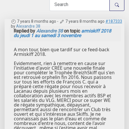
7 years 8 months ago
-
7 years 8 months ago
#187333
by
Alexandre 38
Replied by
Alexandre 38
on topic
armiskiff 2018
du jeudi 1 au samedi 3 novembre
A mon tour, bien que tardif sur ce feed-back
Armiskiff 2018.
Evidemment, rien à remettre en cause sur
l'initiative d'avoir CRÉE une nouvelle finale
pour compléter le Trophée BreizhSkiff qui s'en
est retrouvé orphelin fin 2016. Nous passons
sur tous les efforts de François C. qui a
préparé cette régate pour nous recevoir à
Lacanau depuis plusieurs mois en
collaboration avec les membres actifs BSP et
les salariés du VLG. MERCI pour ce super WE
de régate sympathique, dépaysant,
permettant aussi de rencontrer un Club très
ouvert et qui s’intéresse aux Skiffs. Je ne
connaissais pas le plan d'eau et comme de
nombreux d'entre nous, content de l'avoir
découvert , même si j'estime avoir mal