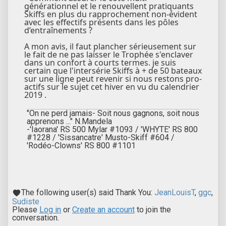
générationnel et le renouvellent pratiquants
Skiffs en plus du rapprochement non-évident
avec les effectifs présents dans les pôles
d’entraînements ?
A mon avis, il faut plancher sérieusement sur
le fait de ne pas laisser le Trophée s'enclaver
dans un confort à courts termes. je suis
certain que l'intersérie Skiffs à + de 50 bateaux
sur une ligne peut revenir si nous restons pro-
actifs sur le sujet cet hiver en vu du calendrier
2019 .
"On ne perd jamais- Soit nous gagnons, soit nous
apprenons ..." N.Mandela
-'Iaorana' RS 500 Mylar #1093 / 'WHYTE' RS 800
#1228 / 'Sissancatre' Musto-Skiff #604 /
'Rodéo-Clowns' RS 800 #1101
The following user(s) said Thank You:
JeanLouisT
,
ggc
,
Sudiste
Please
Log in
or
Create an account
to join the
conversation.