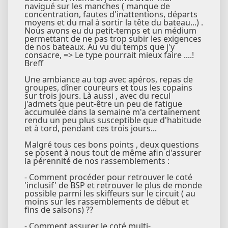
navigué sur les manches ( manque de
concentration, fautes d'inattentions, départs
moyens et du mal à sortir la tête du bateau...) .
Nous avons eu du petit-temps et un médium
permettant de ne pas trop subir les exigences
de nos bateaux. Au vu du temps que j'y
consacre, => Le type pourrait mieux faire ....!
Breff
Une ambiance au top avec apéros, repas de
groupes, dîner coureurs et tous les copains
sur trois jours. Là aussi , avec du recul
j'admets que peut-être un peu de fatigue
accumulée dans la semaine m'a certainement
rendu un peu plus susceptible que d'habitude
et à tord, pendant ces trois jours...
Malgré tous ces bons points , deux questions
se posent à nous tout de même afin d'assurer
la pérennité de nos rassemblements :
- Comment procéder pour retrouver le coté
'inclusif' de BSP et retrouver le plus de monde
possible parmi les skiffeurs sur le circuit ( au
moins sur les rassemblements de début et
fins de saisons) ??
- Comment assurer le coté multi-