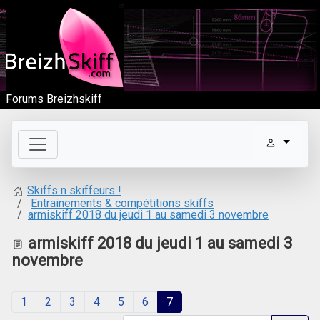
Forums Breizhskiff
Skiffs n skiffeurs !
Entrainements & compétitions skiffs
armiskiff 2018 du jeudi 1 au samedi 3 novembre
armiskiff 2018 du jeudi 1 au samedi 3
novembre
1
2
3
4
5
6
7