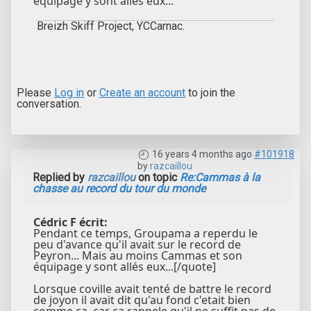
équipage y sont allés eux...
Breizh Skiff Project, YCCarnac.
Please
Log in
or
Create an account
to join the
conversation.
16 years 4 months ago
#101918
by
razcaillou
Replied by
razcaillou
on topic
Re:Cammas à la
chasse au record du tour du monde
Cédric F écrit:
Pendant ce temps, Groupama a reperdu le
peu d'avance qu'il avait sur le record de
Peyron... Mais au moins Cammas et son
équipage y sont allés eux...[/quote]
Lorsque coville avait tenté de battre le record
de joyon il avait dit qu'au fond c'etait bien