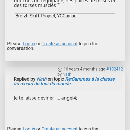
douches de l'équipage, des paires de fesses et
des torses musclés ?
Breizh Skiff Project, YCCarnac.
Please
Log in
or
Create an account
to join the
conversation.
16 years 4 months ago
#102412
by
Nath
Replied by
Nath
on topic
Re:Cammas à la chasse
au record du tour du monde
Je te laisse deviner .... angel4;
Please
Log in
or
Create an account
to join the