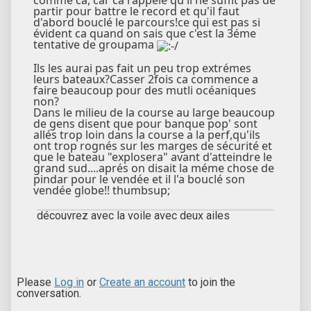
comme ca, car ca rappele qu'il ne suffit pas de
partir pour battre le record et qu'il faut
d'abord bouclé le parcours!ce qui est pas si
évident ca quand on sais que c'est la 3éme
tentative de groupama
Ils les aurai pas fait un peu trop extrémes
leurs bateaux?Casser 2fois ca commence a
faire beaucoup pour des mutli océaniques
non?
Dans le milieu de la course au large beaucoup
de gens disent que pour banque pop' sont
allés trop loin dans la course a la perf,qu'ils
ont trop rognés sur les marges de sécurité et
que le bateau "explosera" avant d'atteindre le
grand sud....aprés on disait la méme chose de
pindar pour le vendée et il l'a bouclé son
vendée globe!! thumbsup;
découvrez avec la voile avec deux ailes
Please
Log in
or
Create an account
to join the
conversation.