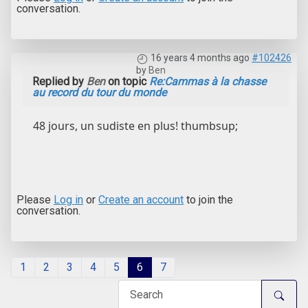
conversation.
16 years 4 months ago
#102426
by
Ben
Replied by
Ben
on topic
Re:Cammas à la chasse
au record du tour du monde
48 jours, un sudiste en plus! thumbsup;
Please
Log in
or
Create an account
to join the
conversation.
1
2
3
4
5
6
7