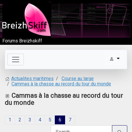
Forums Breizhskiff
Course au large
Actualites maritimes
Cammas à la chasse au record du tour du monde
Cammas à la chasse au record du tour
du monde
1
2
3
4
5
6
7