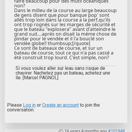
faire beaucoup pour des mutli océaniques
non?
Dans le milieu de la course au large beaucoup
de gens disent que pour banque pop' sont
allés trop loin dans la course a la perf,qu'ils
ont trop rognés sur les marges de sécurité et
que le bateau "explosera" avant d'atteindre le
grand sud....aprés on disait la méme chose de
pindar pour le vendée et il l'a bouclé son
vendée globe!! thumbsup;[/quote]
Ce sont de bateaux de course, et sur un
bateau de course, tout ce qui n'a pas cassé a
été construit trop lourd. C'est simple, non?
Si vous voulez aller sur leau sans risque de
chavirer. Nachetez pas un bateau, achetez une
île. [Marcel PAGNOL]
Please
Log in
or
Create an account
to join the
conversation.
16 years 4 months ago
#101948